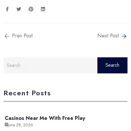
Prev Post
Next Post
Search
for:
Recent Posts
Casinos Near Me With Free Play
June 28, 2026