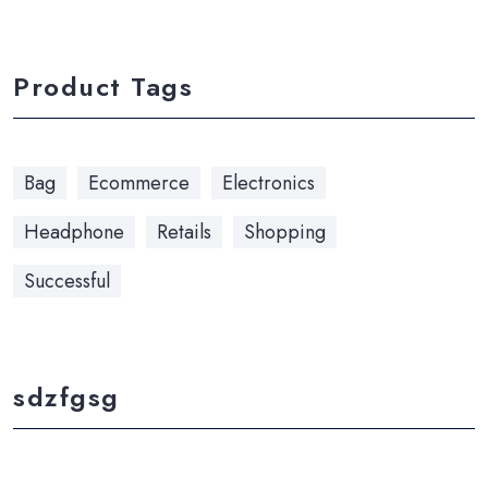
Product Tags
Bag
Ecommerce
Electronics
Headphone
Retails
Shopping
Successful
sdzfgsg