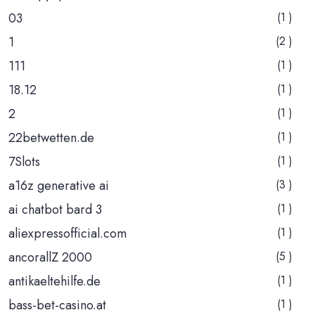
03
(1 )
1
(2 )
111
(1 )
18.12
(1 )
2
(1 )
22betwetten.de
(1 )
7Slots
(1 )
a16z generative ai
(3 )
ai chatbot bard 3
(1 )
aliexpressofficial.com
(1 )
ancorallZ 2000
(5 )
antikaeltehilfe.de
(1 )
bass-bet-casino.at
(1 )