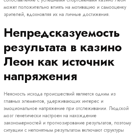
может положительно влиять на мотивацию и самооценку
зрителей, вдохновляя их на личные достижения.
Непредсказуемость
результата в казино
Леон как источник
напряжения
Неясность исхода происшествий является одним из
главных элементов, удерживающих интерес и
эмоциональное напряжение при отслеживании. Людской
мозг генетически настроен на нахождение
закономерностей и прогнозирование результатов, поэтому
ситуации с непонятным результатом включают структуры