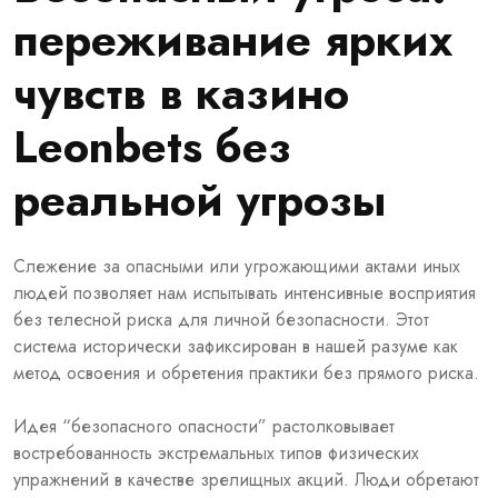
переживание ярких
чувств в казино
Leonbets без
реальной угрозы
Слежение за опасными или угрожающими актами иных
людей позволяет нам испытывать интенсивные восприятия
без телесной риска для личной безопасности. Этот
система исторически зафиксирован в нашей разуме как
метод освоения и обретения практики без прямого риска.
Идея “безопасного опасности” растолковывает
востребованность экстремальных типов физических
упражнений в качестве зрелищных акций. Люди обретают