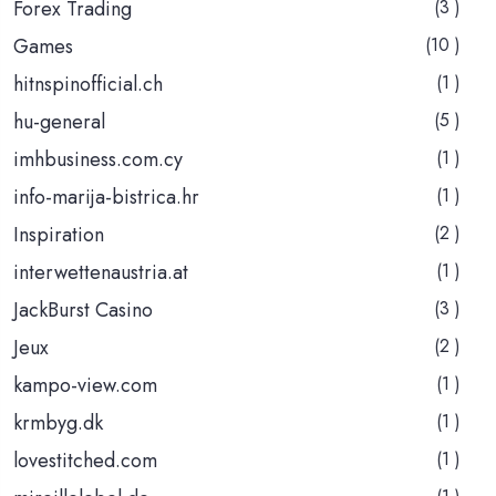
Forex Trading
(3 )
Games
(10 )
hitnspinofficial.ch
(1 )
hu-general
(5 )
imhbusiness.com.cy
(1 )
info-marija-bistrica.hr
(1 )
Inspiration
(2 )
interwettenaustria.at
(1 )
JackBurst Casino
(3 )
Jeux
(2 )
kampo-view.com
(1 )
krmbyg.dk
(1 )
lovestitched.com
(1 )