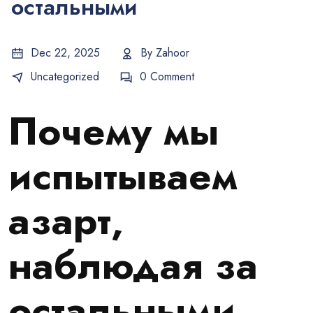
остальными
Dec 22, 2025
By
Zahoor
Uncategorized
0 Comment
Почему мы
испытываем
азарт,
наблюдая за
остальными