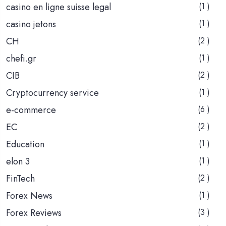
casino en ligne suisse legal
(1 )
casino jetons
(1 )
CH
(2 )
chefi.gr
(1 )
CIB
(2 )
Cryptocurrency service
(1 )
e-commerce
(6 )
EC
(2 )
Education
(1 )
elon 3
(1 )
FinTech
(2 )
Forex News
(1 )
Forex Reviews
(3 )