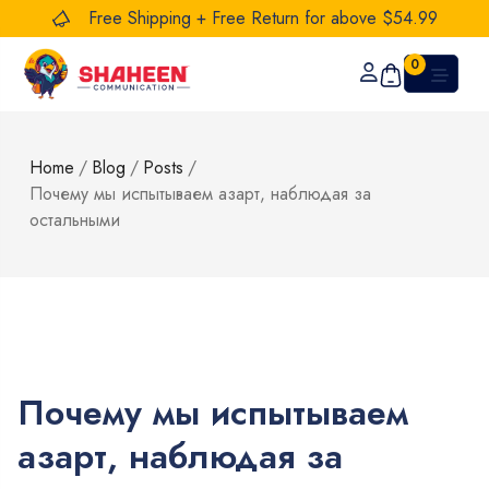
Free Shipping + Free Return for above $54.99
0
Home
/
Blog
/
Posts
/
Почему мы испытываем азарт, наблюдая за
остальными
Почему мы испытываем
азарт, наблюдая за