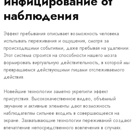
инфицирование от
наблюдения
Эффект пребывания описывает возможность человека
испытывать переживания и ощущения, смотря за
происходящими событиями, даже пребывая на удалении.
Этот система строится на способности нашего мозга
формировать виртуальную действительность, в которой мы
превращаемся действующими лицами отслеживаемого
действия.
Новейшие технологии заметно укрепили эффект
присутствия. Высококачественное видео, объёмный
звучание и активные элементы дают возможность
наблюдателям сильнее входить в совершающееся на
экране. Захватывающие технологии переживаний создают
впечатление непосредственного вовлечения в случаях.