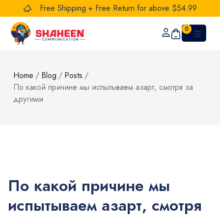
Free Shipping + Free Return for above $54.99
0
Home
/
Blog
/
Posts
/
По какой причине мы испытываем азарт, смотря за
другими
По какой причине мы
испытываем азарт, смотря