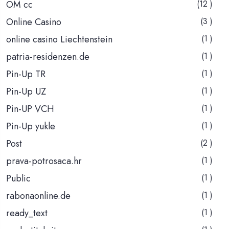
OM cc
(12 )
Online Casino
(3 )
online casino Liechtenstein
(1 )
patria-residenzen.de
(1 )
Pin-Up TR
(1 )
Pin-Up UZ
(1 )
Pin-UP VCH
(1 )
Pin-Up yukle
(1 )
Post
(2 )
prava-potrosaca.hr
(1 )
Public
(1 )
rabonaonline.de
(1 )
ready_text
(1 )