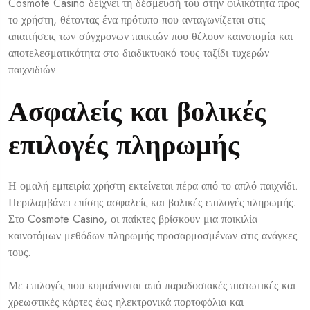
Cosmote Casino δείχνει τη δέσμευσή του στην φιλικότητα προς
το χρήστη, θέτοντας ένα πρότυπο που ανταγωνίζεται στις
απαιτήσεις των σύγχρονων παικτών που θέλουν καινοτομία και
αποτελεσματικότητα στο διαδικτυακό τους ταξίδι τυχερών
παιχνιδιών.
Ασφαλείς και βολικές
επιλογές πληρωμής
Η ομαλή εμπειρία χρήστη εκτείνεται πέρα από το απλό παιχνίδι.
Περιλαμβάνει επίσης ασφαλείς και βολικές επιλογές πληρωμής.
Στο
Cosmote Casino
, οι παίκτες βρίσκουν μια ποικιλία
καινοτόμων μεθόδων πληρωμής προσαρμοσμένων στις ανάγκες
τους.
Με επιλογές που κυμαίνονται από παραδοσιακές πιστωτικές και
χρεωστικές κάρτες έως ηλεκτρονικά πορτοφόλια και