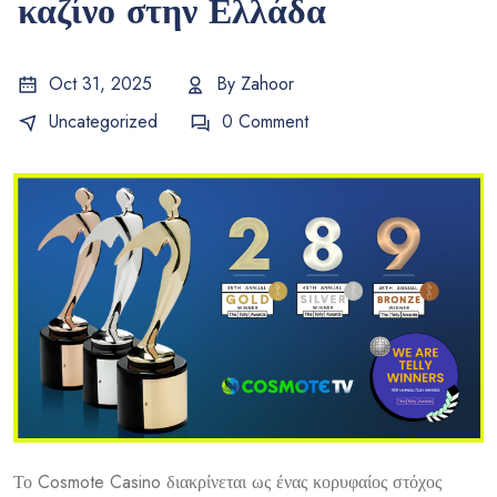
καζίνο στην Ελλάδα
Oct 31, 2025
By
Zahoor
Uncategorized
0 Comment
Το Cosmote Casino διακρίνεται ως ένας κορυφαίος στόχος