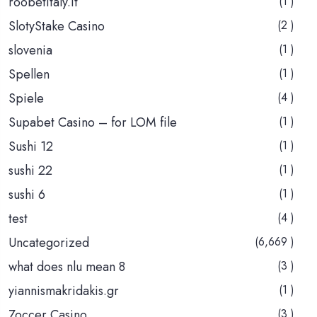
roobetitaly.it
(1 )
SlotyStake Casino
(2 )
slovenia
(1 )
Spellen
(1 )
Spiele
(4 )
Supabet Casino – for LOM file
(1 )
Sushi 12
(1 )
sushi 22
(1 )
sushi 6
(1 )
test
(4 )
Uncategorized
(6,669 )
what does nlu mean 8
(3 )
yiannismakridakis.gr
(1 )
Zoccer Casino
(3 )