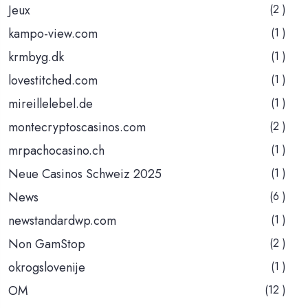
Jeux
(2 )
kampo-view.com
(1 )
krmbyg.dk
(1 )
lovestitched.com
(1 )
mireillelebel.de
(1 )
montecryptoscasinos.com
(2 )
mrpachocasino.ch
(1 )
Neue Casinos Schweiz 2025
(1 )
News
(6 )
newstandardwp.com
(1 )
Non GamStop
(2 )
okrogslovenije
(1 )
OM
(12 )