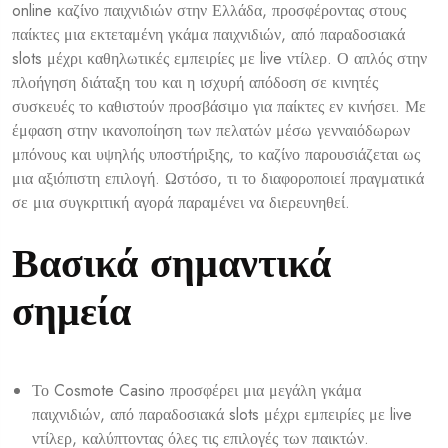
online καζίνο παιχνιδιών στην Ελλάδα, προσφέροντας στους
παίκτες μια εκτεταμένη γκάμα παιχνιδιών, από παραδοσιακά
slots μέχρι καθηλωτικές εμπειρίες με live ντίλερ. Ο απλός στην
πλοήγηση διάταξη του και η ισχυρή απόδοση σε κινητές
συσκευές το καθιστούν προσβάσιμο για παίκτες εν κινήσει. Με
έμφαση στην ικανοποίηση των πελατών μέσω γενναιόδωρων
μπόνους και υψηλής υποστήριξης, το καζίνο παρουσιάζεται ως
μια αξιόπιστη επιλογή. Ωστόσο, τι το διαφοροποιεί πραγματικά
σε μια συγκριτική αγορά παραμένει να διερευνηθεί.
Βασικά σημαντικά
σημεία
Το Cosmote Casino προσφέρει μια μεγάλη γκάμα
παιχνιδιών, από παραδοσιακά slots μέχρι εμπειρίες με live
ντίλερ, καλύπτοντας όλες τις επιλογές των παικτών.