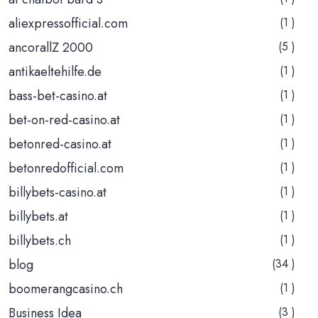
aliexpressofficial.com
(1 )
ancorallZ 2000
(5 )
antikaeltehilfe.de
(1 )
bass-bet-casino.at
(1 )
bet-on-red-casino.at
(1 )
betonred-casino.at
(1 )
betonredofficial.com
(1 )
billybets-casino.at
(1 )
billybets.at
(1 )
billybets.ch
(1 )
blog
(34 )
boomerangcasino.ch
(1 )
Business Idea
(3 )