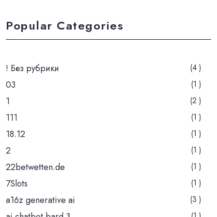
Popular Categories
! Без рубрики
(4 )
03
(1 )
1
(2 )
111
(1 )
18.12
(1 )
2
(1 )
22betwetten.de
(1 )
7Slots
(1 )
a16z generative ai
(3 )
ai chatbot bard 3
(1 )