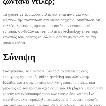
ζωντανό ντίλερ;
Τα games με ζωντανούς ντίλερ δεν είναι μόνο μια τάση.
Φέρνουν την επανάσταση στα online παιχνίδια. Διαπίστωσε ότι
πολλές πλατφόρμες προσφέρουν αυτήν την εντυπωσιακή
εμπειρία, συνδυάζοντας real ντίλερ με technology streaming,
κάνοντάς τους παίκτες να νιώθουν σαν να βρίσκονται σε ένα
φυσικό καζίνο.
Σύναψη
Συνοψίζοντας, το Cosmote Casino διακρίνεται ως ένας
κορυφαίος προορισμός online gambling παιχνιδιών στην
Ελλάδα, λόγω στην μεγάλη ποικιλία games, τα δελεαστικά
μπόνους και τον προσιτό σχεδιασμό του. Οι players μπορούν να
χαρούν τον ενθουσιασμό τόσο των classic όσο και των live
παιχνιδιών, ενώ παράλληλα ωφελούνται από secure επιλογές
payment και support πελατών 24/7 το 24ωρο. Είτε είστε νέος