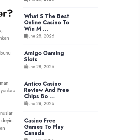
ər?
What S The Best
Online Casino To
Win M …
a,
June 28, 2026
imkan
Amigo Gaming
i bunu
Slots
June 28, 2026
b
idman
Antico Casino
Review And Free
oyunlara
Chips Bo …
June 28, 2026
nuslar
Casino Free
 deyin.
Games To Play
dan
Canada