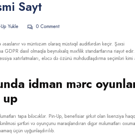
smi Sayt
-Up Yukle
0 Comment
ə əsaslanır və müntəzəm olaraq müstəqil auditlərdən keçir. Şəxsi
ma GDPR daxil olmaqla beynəlxalq məxfilik standartlarına riayət edir
 sessiya xatırlatmaları, eləcə də özünü məhdudlaşdırma seçimləri kimi a
nda idman mərc oyunlar
 up
umatları tapa biləcəklər. Pin-Up, benefisiar şirkət olan lisenziya haq
dənilməsi şərtləri və oyunçunu maraqlandıran digər məlumatları oxuma
ynamaq üçün uyğunlaşdırılıb.