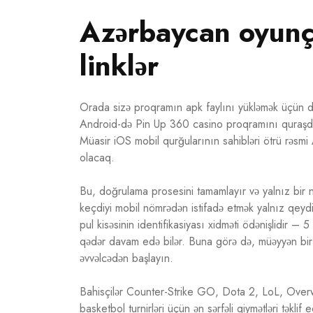
Azərbaycan oyunç
linklər
Orada sizə proqramın apk faylını yükləmək üçün də
Android-də Pin Up 360 casino proqramını quraşdır
Müasir iOS mobil qurğularının sahibləri ötrü rəsm
olacaq.
Bu, doğrulama prosesini tamamlayır və yalnız bir 
keçdiyi mobil nömrədən istifadə etmək yalnız qeyd
pul kisəsinin identifikasiyası xidməti ödənişlidi
qədər davam edə bilər. Buna görə də, müəyyən bir
əvvəlcədən başlayın.
Bahisçilər Counter-Strike GO, Dota 2, LoL, Overwat
basketbol turnirləri üçün ən sərfəli qiymətləri təkli