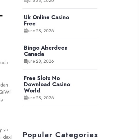
June 28, 2026
-
Uk Online Casino
Free
June 28, 2026
Bingo Aberdeen
Canada
.
June 28, 2026
sudə
Free Slots No
Download Casino
tdan
World
ə QIWI
June 28, 2026
nə
y və
Popular Categories
i daxil