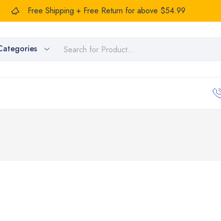
Free Shipping + Free Return for above $54.99
Categories