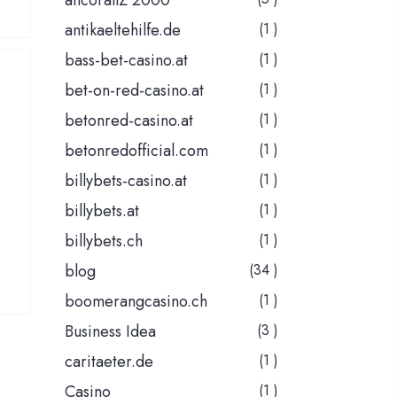
ancorallZ 2000
antikaeltehilfe.de
(1 )
bass-bet-casino.at
(1 )
bet-on-red-casino.at
(1 )
betonred-casino.at
(1 )
betonredofficial.com
(1 )
billybets-casino.at
(1 )
billybets.at
(1 )
billybets.ch
(1 )
blog
(34 )
boomerangcasino.ch
(1 )
Business Idea
(3 )
caritaeter.de
(1 )
Casino
(1 )