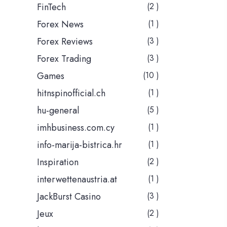
FinTech
(2 )
Forex News
(1 )
Forex Reviews
(3 )
Forex Trading
(3 )
Games
(10 )
hitnspinofficial.ch
(1 )
hu-general
(5 )
imhbusiness.com.cy
(1 )
info-marija-bistrica.hr
(1 )
Inspiration
(2 )
interwettenaustria.at
(1 )
JackBurst Casino
(3 )
Jeux
(2 )