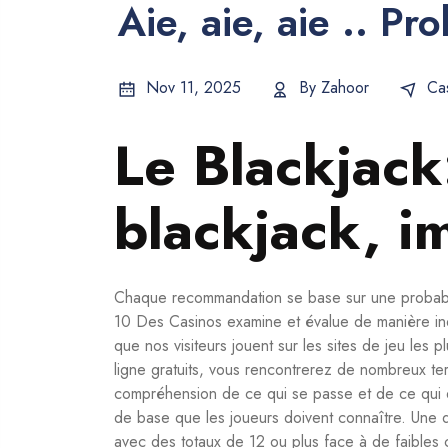
Aie, aie, aie .. P
Nov 11, 2025
By
Zahoor
Ca
Le Blackjack
blackjack, im
Chaque recommandation se base sur une probabilit
10 Des Casinos examine et évalue de manière indé
que nos visiteurs jouent sur les sites de jeu les 
ligne gratuits, vous rencontrerez de nombreux ter
compréhension de ce qui se passe et de ce qui es
de base que les joueurs doivent connaître. Une de
avec des totaux de 12 ou plus face à de faibles c