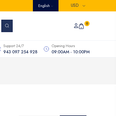
USD
English
0
Support 24/7
Opening Hours
943 097 254 928
09:00AM - 10:00PM