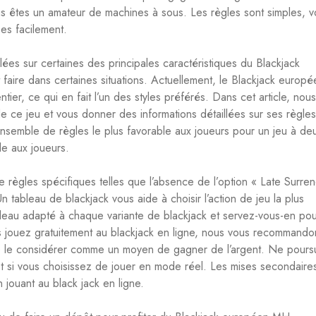
s êtes un amateur de machines à sous. Les règles sont simples, v
es facilement.
lées sur certaines des principales caractéristiques du Blackjack
 faire dans certaines situations. Actuellement, le Blackjack europé
er, ce qui en fait l’un des styles préférés. Dans cet article, nous
de ce jeu et vous donner des informations détaillées sur ses règle
ensemble de règles le plus favorable aux joueurs pour un jeu à de
le aux joueurs.
 règles spécifiques telles que l’absence de l’option « Late Surre
n tableau de blackjack vous aide à choisir l’action de jeu la plus
bleau adapté à chaque variante de blackjack et servez-vous-en po
jouez gratuitement au blackjack en ligne, nous vous recommando
 de le considérer comme un moyen de gagner de l’argent. Ne pours
et si vous choisissez de jouer en mode réel. Les mises secondaire
jouant au black jack en ligne.