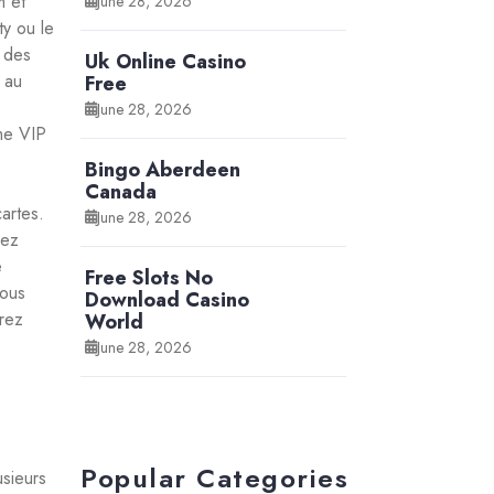
m et
June 28, 2026
ty ou le
t des
Uk Online Casino
 au
Free
June 28, 2026
me VIP
Bingo Aberdeen
Canada
artes.
June 28, 2026
vez
e
Free Slots No
vous
Download Casino
rrez
World
June 28, 2026
Popular Categories
usieurs