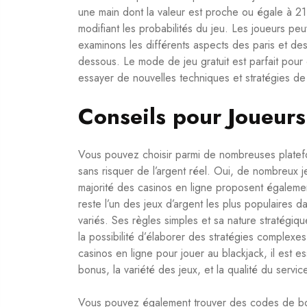
une main dont la valeur est proche ou égale à 2
modifiant les probabilités du jeu. Les joueurs pe
examinons les différents aspects des paris et des 
dessous. Le mode de jeu gratuit est parfait pour
essayer de nouvelles techniques et stratégies de
Conseils pour Joueur
Vous pouvez choisir parmi de nombreuses platefo
sans risquer de l’argent réel. Oui, de nombreux je
majorité des casinos en ligne proposent égalemen
reste l’un des jeux d’argent les plus populaires d
variés. Ses règles simples et sa nature stratégiqu
la possibilité d’élaborer des stratégies complexe
casinos en ligne pour jouer au blackjack, il est e
bonus, la variété des jeux, et la qualité du service
Vous pouvez également trouver des codes de bonu