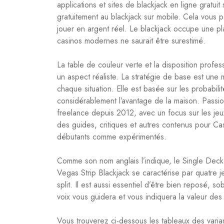
applications et sites de blackjack en ligne gratuit
gratuitement au blackjack sur mobile. Cela vous p
jouer en argent réel. Le blackjack occupe une pl
casinos modernes ne saurait être surestimé.
La table de couleur verte et la disposition profe
un aspect réaliste. La stratégie de base est une
chaque situation. Elle est basée sur les probabil
considérablement l’avantage de la maison. Passion
freelance depuis 2012, avec un focus sur les jeu
des guides, critiques et autres contenus pour Ca
débutants comme expérimentés.
Comme son nom anglais l’indique, le Single Deck 
Vegas Strip Blackjack se caractérise par quatre j
split. Il est aussi essentiel d’être bien reposé, 
voix vous guidera et vous indiquera la valeur de
Vous trouverez ci-dessous les tableaux des varian