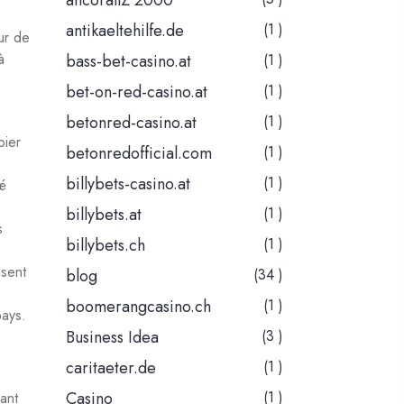
ancorallZ 2000
antikaeltehilfe.de
(1 )
ur de
à
bass-bet-casino.at
(1 )
bet-on-red-casino.at
(1 )
betonred-casino.at
(1 )
pier
betonredofficial.com
(1 )
billybets-casino.at
(1 )
té
billybets.at
(1 )
s
billybets.ch
(1 )
isent
blog
(34 )
boomerangcasino.ch
(1 )
pays.
Business Idea
(3 )
caritaeter.de
(1 )
Casino
(1 )
ant