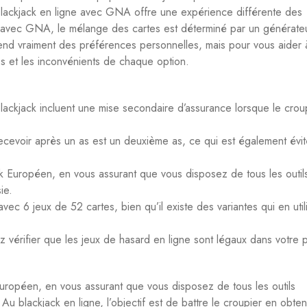
 blackjack en ligne avec GNA offre une expérience différente des
ux avec GNA, le mélange des cartes est déterminé par un générate
end vraiment des préférences personnelles, mais pour vous aider 
es et les inconvénients de chaque option.
lackjack incluent une mise secondaire d’assurance lorsque le crou
ecevoir après un as est un deuxième as, ce qui est également évi
ack Européen, en vous assurant que vous disposez de tous les outil
ie.
c 6 jeux de 52 cartes, bien qu’il existe des variantes qui en util
ez vérifier que les jeux de hasard en ligne sont légaux dans votre 
 Européen, en vous assurant que vous disposez de tous les outils
u blackjack en ligne, l’objectif est de battre le croupier en obten