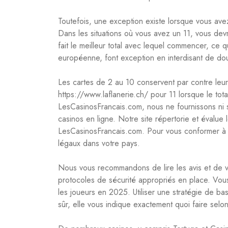
Toutefois, une exception existe lorsque vous ave
Dans les situations où vous avez un 11, vous dev
fait le meilleur total avec lequel commencer, ce q
européenne, font exception en interdisant de dou
Les cartes de 2 au 10 conservent par contre leur
https://www.laflanerie.ch/
pour 11 lorsque le tot
LesCasinosFrancais.com, nous ne fournissons ni s
casinos en ligne. Notre site répertorie et évalue 
LesCasinosFrancais.com. Pour vous conformer à vos
légaux dans votre pays.
Nous vous recommandons de lire les avis et de vo
protocoles de sécurité appropriés en place. Vou
les joueurs en 2025. Utiliser une stratégie de b
sûr, elle vous indique exactement quoi faire selon