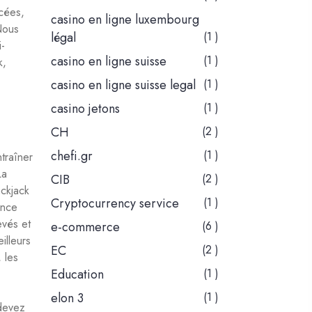
acées,
casino en ligne luxembourg
Nous
légal
(1 )
i-
casino en ligne suisse
(1 )
k,
casino en ligne suisse legal
(1 )
casino jetons
(1 )
CH
(2 )
chefi.gr
(1 )
traîner
La
CIB
(2 )
ackjack
Cryptocurrency service
(1 )
ence
evés et
e-commerce
(6 )
illeurs
EC
(2 )
 les
Education
(1 )
elon 3
(1 )
 devez