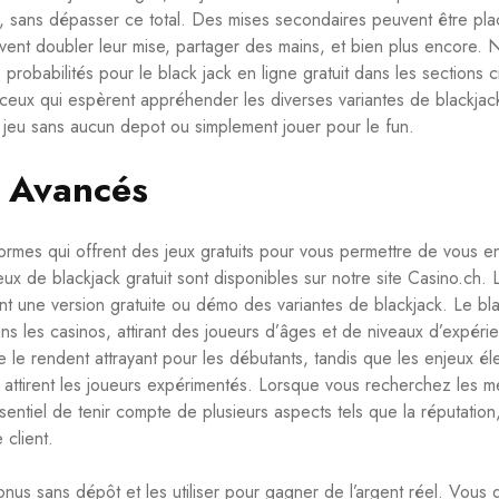
1, sans dépasser ce total. Des mises secondaires peuvent être pl
uvent doubler leur mise, partager des mains, et bien plus encore. 
probabilités pour le black jack en ligne gratuit dans les sections c
 ceux qui espèrent appréhender les diverses variantes de blackjac
 jeu sans aucun depot ou simplement jouer pour le fun.
s Avancés
rmes qui offrent des jeux gratuits pour vous permettre de vous en
ux de blackjack gratuit sont disponibles sur notre site Casino.ch. 
t une version gratuite ou démo des variantes de blackjack. Le bl
ans les casinos, attirant des joueurs d’âges et de niveaux d’expéri
e le rendent attrayant pour les débutants, tandis que les enjeux él
s attirent les joueurs expérimentés. Lorsque vous recherchez les me
ssentiel de tenir compte de plusieurs aspects tels que la réputation,
 client.
s sans dépôt et les utiliser pour gagner de l’argent réel. Vous