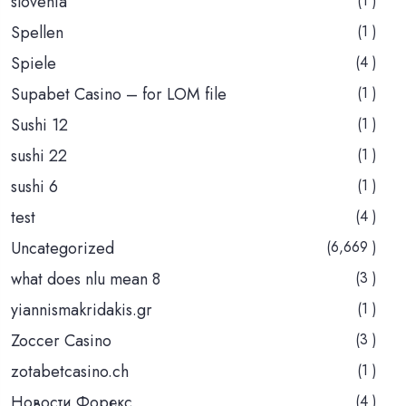
slovenia
(1 )
Spellen
(1 )
Spiele
(4 )
Supabet Casino – for LOM file
(1 )
Sushi 12
(1 )
sushi 22
(1 )
sushi 6
(1 )
test
(4 )
Uncategorized
(6,669 )
what does nlu mean 8
(3 )
yiannismakridakis.gr
(1 )
Zoccer Casino
(3 )
zotabetcasino.ch
(1 )
Новости Форекс
(4 )