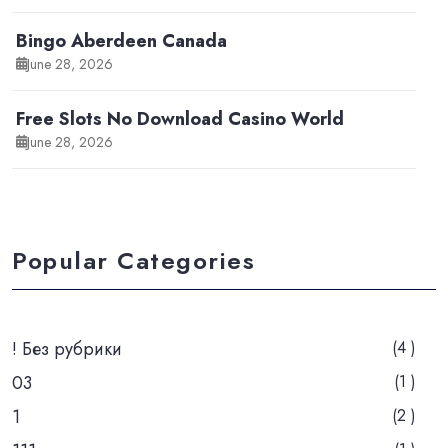
Bingo Aberdeen Canada
June 28, 2026
Free Slots No Download Casino World
June 28, 2026
Popular Categories
! Без рубрики
(4 )
03
(1 )
1
(2 )