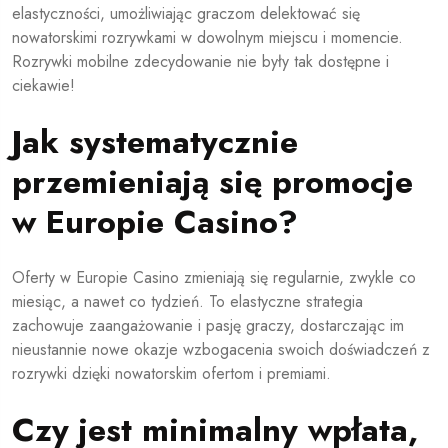
elastyczności, umożliwiając graczom delektować się
nowatorskimi rozrywkami w dowolnym miejscu i momencie.
Rozrywki mobilne zdecydowanie nie były tak dostępne i
ciekawie!
Jak systematycznie
przemieniają się promocje
w Europie Casino?
Oferty w Europie Casino zmieniają się regularnie, zwykle co
miesiąc, a nawet co tydzień. To elastyczne strategia
zachowuje zaangażowanie i pasję graczy, dostarczając im
nieustannie nowe okazje wzbogacenia swoich doświadczeń z
rozrywki dzięki nowatorskim ofertom i premiami.
Czy jest minimalny wpłata,