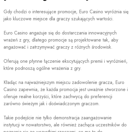
Gdy chodzi o interesujące promocje, Euro Casino wyróżnia się
jako kluczowe miejsce dla graczy szukających wartości.
Euro Casino angażuje się do dostarczania innowacyjnych
wrażeń z gry, dlatego promocje są projektowane tak, aby
angażować i zatrzymywać graczy z różnych środowisk.
Oferują one płynne łączenie ekscytujących premii i wyróżnień,
które podnoszą ogólne wrażenia z gry.
Kładąc na najważniejszym miejscu zadowolenie gracza, Euro
Casino zapewnia, że każda promocja jest uważnie stworzone i
oferuje realne korzyści, które zachwycą do preferencji
zarówno świeżym jak i doświadczonym graczom.
Takie podejście nie tylko demonstracja zaangażowanie
instytucji w nowatorstwo, ale również zachęca uczestników do
poznania się ze wszystkimi rzeczami, co ma to do