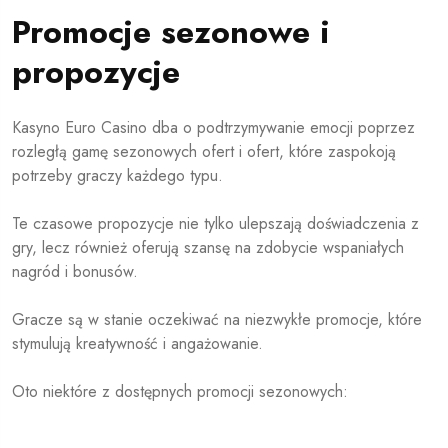
Promocje sezonowe i
propozycje
Kasyno Euro Casino dba o podtrzymywanie emocji poprzez
rozległą gamę sezonowych ofert i ofert, które zaspokoją
potrzeby graczy każdego typu.
Te czasowe propozycje nie tylko ulepszają doświadczenia z
gry, lecz również oferują szansę na zdobycie wspaniałych
nagród i bonusów.
Gracze są w stanie oczekiwać na niezwykłe promocje, które
stymulują kreatywność i angażowanie.
Oto niektóre z dostępnych promocji sezonowych: