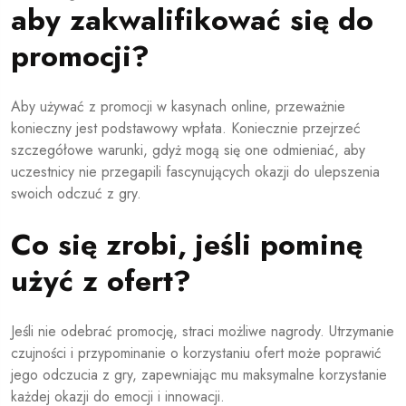
aby zakwalifikować się do
promocji?
Aby używać z promocji w kasynach online, przeważnie
konieczny jest podstawowy wpłata. Koniecznie przejrzeć
szczegółowe warunki, gdyż mogą się one odmieniać, aby
uczestnicy nie przegapili fascynujących okazji do ulepszenia
swoich odczuć z gry.
Co się zrobi, jeśli pominę
użyć z ofert?
Jeśli nie odebrać promocję, straci możliwe nagrody. Utrzymanie
czujności i przypominanie o korzystaniu ofert może poprawić
jego odczucia z gry, zapewniając mu maksymalne korzystanie
każdej okazji do emocji i innowacji.