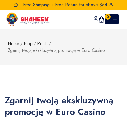
Free Shipping + Free Return for above $54.99
0
Home
/
Blog
/
Posts
/
Zgarnij twoją ekskluzywną promocję w Euro Casino
Zgarnij twoją ekskluzywną
promocję w Euro Casino