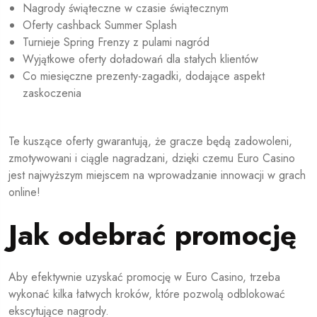
Nagrody świąteczne w czasie świątecznym
Oferty cashback Summer Splash
Turnieje Spring Frenzy z pulami nagród
Wyjątkowe oferty doładowań dla stałych klientów
Co miesięczne prezenty-zagadki, dodające aspekt
zaskoczenia
Te kuszące oferty gwarantują, że gracze będą zadowoleni,
zmotywowani i ciągle nagradzani, dzięki czemu Euro Casino
jest najwyższym miejscem na wprowadzanie innowacji w grach
online!
Jak odebrać promocję
Aby efektywnie uzyskać promocję w Euro Casino, trzeba
wykonać kilka łatwych kroków, które pozwolą odblokować
ekscytujące nagrody.