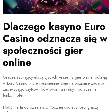
Dlaczego kasyno Euro
Casino odznacza się w
społeczności gier
online
Gracze szukający ekscytujących wrażeń z gier online, odkryją
w Euro Casino, które niezmiennie staje na poziomie zadania,
zachwycając użytkowników swoim unikalnym połączeniem
funkcji i ofert.
Platforma ta odróżnia się w tłocznej społeczności graczy