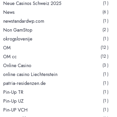
Neue Casinos Schweiz 2025
(1 )
News
(6 )
newstandardwp.com
(1 )
Non GamStop
(2 )
okrogslovenije
(1 )
OM
(12 )
OM cc
(12 )
Online Casino
(3 )
online casino Liechtenstein
(1 )
patria-residenzen.de
(1 )
Pin-Up TR
(1 )
Pin-Up UZ
(1 )
Pin-UP VCH
(1 )