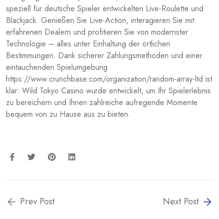
speziell für deutsche Spieler entwickelten Live-Roulette und
Blackjack. Genießen Sie Live-Action, interagieren Sie mit
erfahrenen Dealern und profitieren Sie von modernster
Technologie – alles unter Einhaltung der örtlichen
Bestimmungen. Dank sicherer Zahlungsmethoden und einer
eintauchenden Spielumgebung
https://www.crunchbase.com/organization/random-array-ltd
ist
klar: Wild Tokyo Casino wurde entwickelt, um Ihr Spielerlebnis
zu bereichern und Ihnen zahlreiche aufregende Momente
bequem von zu Hause aus zu bieten.
Prev Post
Next Post