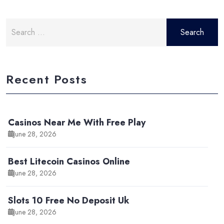
Search
for:
Recent Posts
Casinos Near Me With Free Play
June 28, 2026
Best Litecoin Casinos Online
June 28, 2026
Slots 10 Free No Deposit Uk
June 28, 2026