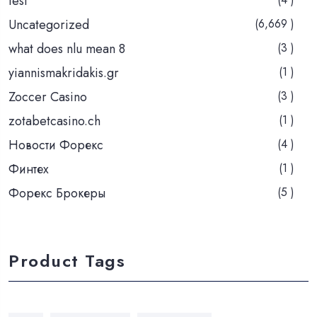
test
Uncategorized
(6,669 )
what does nlu mean 8
(3 )
yiannismakridakis.gr
(1 )
Zoccer Casino
(3 )
zotabetcasino.ch
(1 )
Новости Форекс
(4 )
Финтех
(1 )
Форекс Брокеры
(5 )
Product Tags