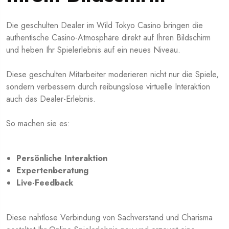
Die geschulten Dealer im Wild Tokyo Casino bringen die
authentische Casino-Atmosphäre direkt auf Ihren Bildschirm
und heben Ihr Spielerlebnis auf ein neues Niveau.
Diese geschulten Mitarbeiter moderieren nicht nur die Spiele,
sondern verbessern durch reibungslose virtuelle Interaktion
auch das Dealer-Erlebnis.
So machen sie es:
Persönliche Interaktion
Expertenberatung
Live-Feedback
Diese nahtlose Verbindung von Sachverstand und Charisma