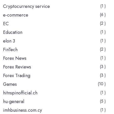
Cryptocurrency service
(1 )
e-commerce
(6 )
EC
(2 )
Education
(1 )
elon 3
(1 )
FinTech
(2 )
Forex News
(1 )
Forex Reviews
(3 )
Forex Trading
(3 )
Games
(10 )
hitnspinofficial.ch
(1 )
hu-general
(5 )
imhbusiness.com.cy
(1 )