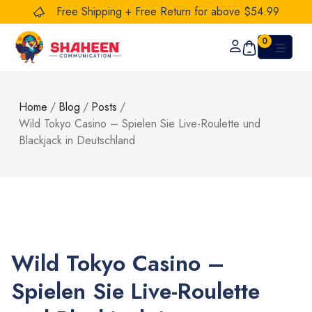
Free Shipping + Free Return for above $54.99
0
Home
/
Blog
/
Posts
/
Wild Tokyo Casino – Spielen Sie Live-Roulette und
Blackjack in Deutschland
Wild Tokyo Casino –
Spielen Sie Live-Roulette