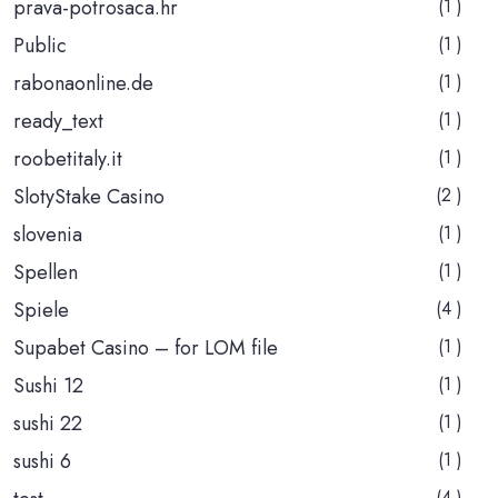
prava-potrosaca.hr
(1 )
Public
(1 )
rabonaonline.de
(1 )
ready_text
(1 )
roobetitaly.it
(1 )
SlotyStake Casino
(2 )
slovenia
(1 )
Spellen
(1 )
Spiele
(4 )
Supabet Casino – for LOM file
(1 )
Sushi 12
(1 )
sushi 22
(1 )
sushi 6
(1 )
(4 )