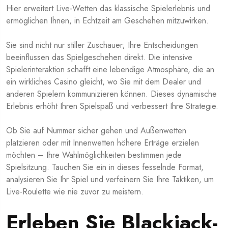
Hier erweitert Live-Wetten das klassische Spielerlebnis und
ermöglichen Ihnen, in Echtzeit am Geschehen mitzuwirken.
Sie sind nicht nur stiller Zuschauer; Ihre Entscheidungen
beeinflussen das Spielgeschehen direkt. Die intensive
Spielerinteraktion schafft eine lebendige Atmosphäre, die an
ein wirkliches Casino gleicht, wo Sie mit dem Dealer und
anderen Spielern kommunizieren können. Dieses dynamische
Erlebnis erhöht Ihren Spielspaß und verbessert Ihre Strategie.
Ob Sie auf Nummer sicher gehen und Außenwetten
platzieren oder mit Innenwetten höhere Erträge erzielen
möchten – Ihre Wahlmöglichkeiten bestimmen jede
Spielsitzung. Tauchen Sie ein in dieses fesselnde Format,
analysieren Sie Ihr Spiel und verfeinern Sie Ihre Taktiken, um
Live-Roulette wie nie zuvor zu meistern.
Erleben Sie Blackjack-