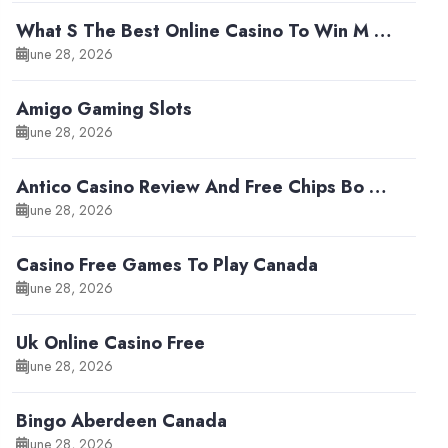
What S The Best Online Casino To Win M …
June 28, 2026
Amigo Gaming Slots
June 28, 2026
Antico Casino Review And Free Chips Bo …
June 28, 2026
Casino Free Games To Play Canada
June 28, 2026
Uk Online Casino Free
June 28, 2026
Bingo Aberdeen Canada
June 28, 2026