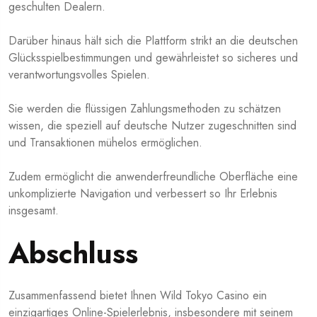
geschulten Dealern.
Darüber hinaus hält sich die Plattform strikt an die deutschen
Glücksspielbestimmungen und gewährleistet so sicheres und
verantwortungsvolles Spielen.
Sie werden die flüssigen Zahlungsmethoden zu schätzen
wissen, die speziell auf deutsche Nutzer zugeschnitten sind
und Transaktionen mühelos ermöglichen.
Zudem ermöglicht die anwenderfreundliche Oberfläche eine
unkomplizierte Navigation und verbessert so Ihr Erlebnis
insgesamt.
Abschluss
Zusammenfassend bietet Ihnen Wild Tokyo Casino ein
einzigartiges Online-Spielerlebnis, insbesondere mit seinem