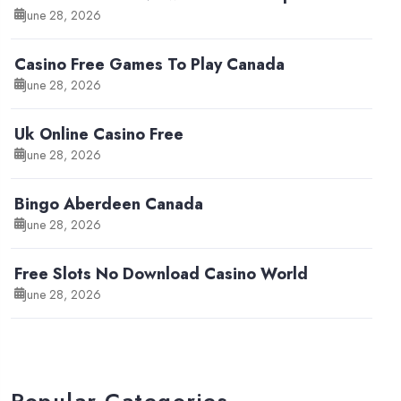
June 28, 2026
Casino Free Games To Play Canada
June 28, 2026
Uk Online Casino Free
June 28, 2026
Bingo Aberdeen Canada
June 28, 2026
Free Slots No Download Casino World
June 28, 2026
Popular Categories