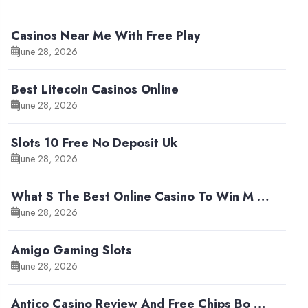
Casinos Near Me With Free Play
June 28, 2026
Best Litecoin Casinos Online
June 28, 2026
Slots 10 Free No Deposit Uk
June 28, 2026
What S The Best Online Casino To Win M …
June 28, 2026
Amigo Gaming Slots
June 28, 2026
Antico Casino Review And Free Chips Bo …