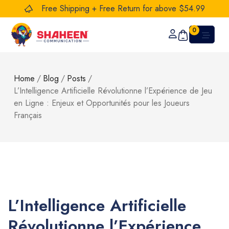
Free Shipping + Free Return for above $54.99
0
Home
/
Blog
/
Posts
/
L’Intelligence Artificielle Révolutionne l’Expérience de Jeu
en Ligne : Enjeux et Opportunités pour les Joueurs
Français
L’Intelligence Artificielle
Révolutionne l’Expérience