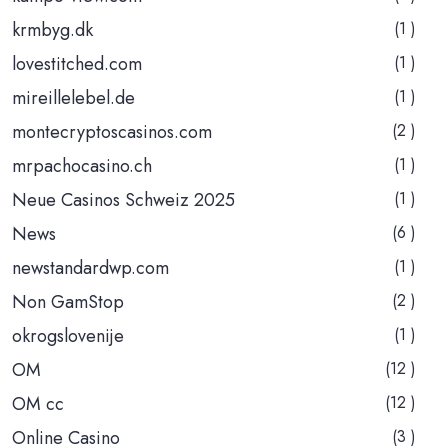
krmbyg.dk
(1 )
lovestitched.com
(1 )
mireillelebel.de
(1 )
montecryptoscasinos.com
(2 )
mrpachocasino.ch
(1 )
Neue Casinos Schweiz 2025
(1 )
News
(6 )
newstandardwp.com
(1 )
Non GamStop
(2 )
okrogslovenije
(1 )
OM
(12 )
OM cc
(12 )
Online Casino
(3 )