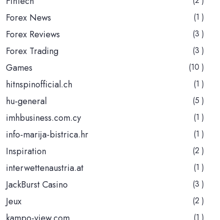
FinTech
(2 )
Forex News
(1 )
Forex Reviews
(3 )
Forex Trading
(3 )
Games
(10 )
hitnspinofficial.ch
(1 )
hu-general
(5 )
imhbusiness.com.cy
(1 )
info-marija-bistrica.hr
(1 )
Inspiration
(2 )
interwettenaustria.at
(1 )
JackBurst Casino
(3 )
Jeux
(2 )
kampo-view.com
(1 )