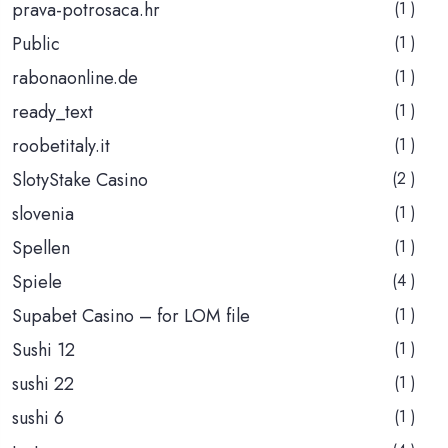
prava-potrosaca.hr
(1 )
Public
(1 )
rabonaonline.de
(1 )
ready_text
(1 )
roobetitaly.it
(1 )
SlotyStake Casino
(2 )
slovenia
(1 )
Spellen
(1 )
Spiele
(4 )
Supabet Casino – for LOM file
(1 )
Sushi 12
(1 )
sushi 22
(1 )
sushi 6
(1 )