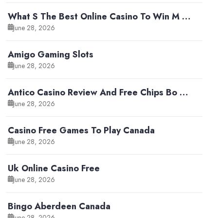
What S The Best Online Casino To Win M …
June 28, 2026
Amigo Gaming Slots
June 28, 2026
Antico Casino Review And Free Chips Bo …
June 28, 2026
Casino Free Games To Play Canada
June 28, 2026
Uk Online Casino Free
June 28, 2026
Bingo Aberdeen Canada
June 28, 2026