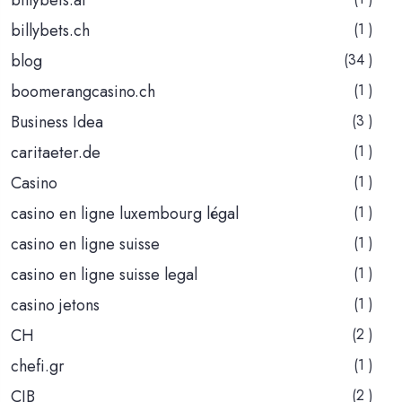
billybets.ch
(1 )
blog
(34 )
boomerangcasino.ch
(1 )
Business Idea
(3 )
caritaeter.de
(1 )
Casino
(1 )
casino en ligne luxembourg légal
(1 )
casino en ligne suisse
(1 )
casino en ligne suisse legal
(1 )
casino jetons
(1 )
CH
(2 )
chefi.gr
(1 )
CIB
(2 )