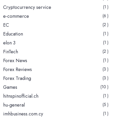
Cryptocurrency service
(1 )
e-commerce
(6 )
EC
(2 )
Education
(1 )
elon 3
(1 )
FinTech
(2 )
Forex News
(1 )
Forex Reviews
(3 )
Forex Trading
(3 )
Games
(10 )
hitnspinofficial.ch
(1 )
hu-general
(5 )
imhbusiness.com.cy
(1 )