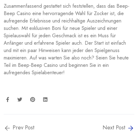
Zusammenfassend gestattet sich feststellen, dass das Beep-
Beep Casino eine hervorragende Wahl für Zocker ist, die
aufregende Erlebnisse und reichhaltige Auszeichnungen
suchen. Mit exklusiven Boni für neue Spieler und einer
Spielauswahl für jeden Geschmack ist es ein Muss für
Anfänger und erfahrene Spieler auch. Der Start ist einfach
und mit ein paar Hinweisen kann jeder den Spielgenuss
maximieren. Auf was warten Sie also noch? Seien Sie heute
Teil im Beep-Beep Casino und beginnen Sie in ein
aufregendes Spielabenteuer!
Prev Post
Next Post