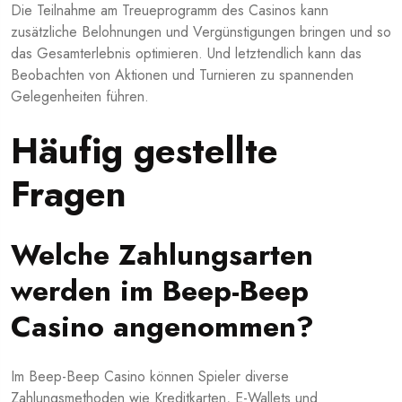
Die Teilnahme am Treueprogramm des Casinos kann
zusätzliche Belohnungen und Vergünstigungen bringen und so
das Gesamterlebnis optimieren. Und letztendlich kann das
Beobachten von Aktionen und Turnieren zu spannenden
Gelegenheiten führen.
Häufig gestellte
Fragen
Welche Zahlungsarten
werden im Beep-Beep
Casino angenommen?
Im Beep-Beep Casino können Spieler diverse
Zahlungsmethoden wie Kreditkarten, E-Wallets und