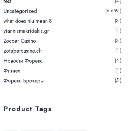
test
(4 )
Uncategorized
(6,669 )
what does nlu mean 8
(3 )
yiannismakridakis.gr
(1 )
Zoccer Casino
(3 )
zotabetcasino.ch
(1 )
Новости Форекс
(4 )
Финтех
(1 )
Форекс Брокеры
(5 )
Product Tags