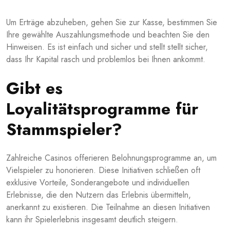
Um Erträge abzuheben, gehen Sie zur Kasse, bestimmen Sie
Ihre gewählte Auszahlungsmethode und beachten Sie den
Hinweisen. Es ist einfach und sicher und stellt stellt sicher,
dass Ihr Kapital rasch und problemlos bei Ihnen ankommt.
Gibt es
Loyalitätsprogramme für
Stammspieler?
Zahlreiche Casinos offerieren Belohnungsprogramme an, um
Vielspieler zu honorieren. Diese Initiativen schließen oft
exklusive Vorteile, Sonderangebote und individuellen
Erlebnisse, die den Nutzern das Erlebnis übermitteln,
anerkannt zu existieren. Die Teilnahme an diesen Initiativen
kann ihr Spielerlebnis insgesamt deutlich steigern.