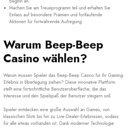
Beginn an.
Machen Sie am Treueprogramm teil und erhalten Sie
Einlass auf besondere Prämien und fortlaufende
Aktionen für fortwährende Aufregung.
Warum Beep-Beep
Casino wählen?
Warum müssen Spieler das Beep-Beep Casino für ihr Gaming-
Erlebnis in Überlegung ziehen? Diese innovative Plattform
stellt eine fortschrittliche Benutzeroberfläche, die das
Interesse und den Spielspaß der Benutzer steigern soll.
Spieler entdecken eine große Auswahl an Games, von
klassischen Slots bis hin zu Live-Dealer-Erlebnissen, sodass
für alle etwas vorhanden ist. Dank moderner Technologie