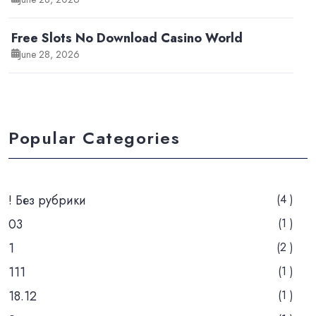
Free Slots No Download Casino World
June 28, 2026
Popular Categories
! Без рубрики
(4 )
03
(1 )
1
(2 )
111
(1 )
18.12
(1 )