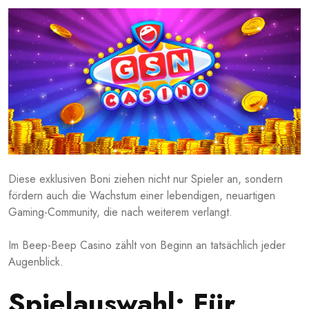
Diese exklusiven Boni ziehen nicht nur Spieler an, sondern
fördern auch die Wachstum einer lebendigen, neuartigen
Gaming-Community, die nach weiterem verlangt.
Im Beep-Beep Casino zählt von Beginn an tatsächlich jeder
Augenblick.
Spielauswahl: Für