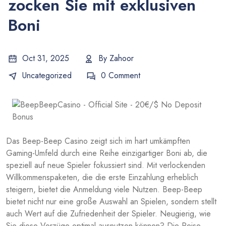
zocken Sie mit exklusiven
Boni
Oct 31, 2025
By
Zahoor
Uncategorized
0 Comment
Das Beep-Beep Casino zeigt sich im hart umkämpften
Gaming-Umfeld durch eine Reihe einzigartiger Boni ab, die
speziell auf neue Spieler fokussiert sind. Mit verlockenden
Willkommenspaketen, die die erste Einzahlung erheblich
steigern, bietet die Anmeldung viele Nutzen. Beep-Beep
bietet nicht nur eine große Auswahl an Spielen, sondern stellt
auch Wert auf die Zufriedenheit der Spieler. Neugierig, wie
Sie diese Vorzüge optimal ausnutzen können? Die Reise