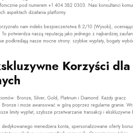
lefonicznie pod numerem +1 404 382 0303. Nasi konsultanci komun
ich aspektach działania platformy.
przyznało nam indeks bezpieczeństwa 8.2/10 (Wysoki), oceniają
. To potwierdza naszą reputację jako jednego z najbardziej zaufa
e podkreślają nasze mocne strony: szybkie wypłaty, bogaty wybór
skluzywne Korzyści dla
nych
ziomów: Bronze, Silver, Gold, Platinum i Diamond. Każdy gracz
 Bronze i może awansować w górę poprzez regularne granie. Wr
ze limity wypłat, szybsze przetwarzanie transakcji i ekskluzywne
ą dedykowanego menedżera konta, spersonalizowane oferty bonu