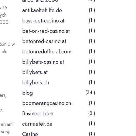
ancorallZ 2000
o 15
antikaeltehilfe.de
(1 )
wych
bass-bet-casino.at
(1 )
0000
bet-on-red-casino.at
(1 )
betonred-casino.at
(1 )
różnić w
betonredofficial.com
(1 )
nelu
billybets-casino.at
(1 )
billybets.at
(1 )
billybets.ch
(1 )
blog
(34 )
er),
boomerangcasino.ch
(1 )
e.
Business Idea
(3 )
caritaeter.de
(1 )
eniami.
sesji
Casino
(1 )