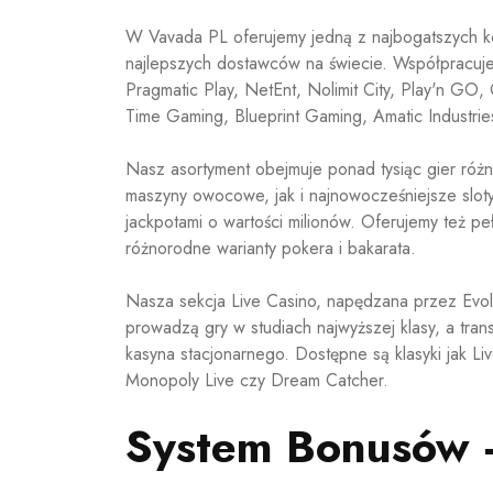
W Vavada PL oferujemy jedną z najbogatszych kol
najlepszych dostawców na świecie. Współpracuje
Pragmatic Play, NetEnt, Nolimit City, Play'n GO
Time Gaming, Blueprint Gaming, Amatic Industrie
Nasz asortyment obejmuje ponad tysiąc gier różn
maszyny owocowe, jak i najnowocześniejsze sloty
jackpotami o wartości milionów. Oferujemy też pe
różnorodne warianty pokera i bakarata.
Nasza sekcja Live Casino, napędzana przez Evolu
prowadzą gry w studiach najwyższej klasy, a tra
kasyna stacjonarnego. Dostępne są klasyki jak Liv
Monopoly Live czy Dream Catcher.
System Bonusów 