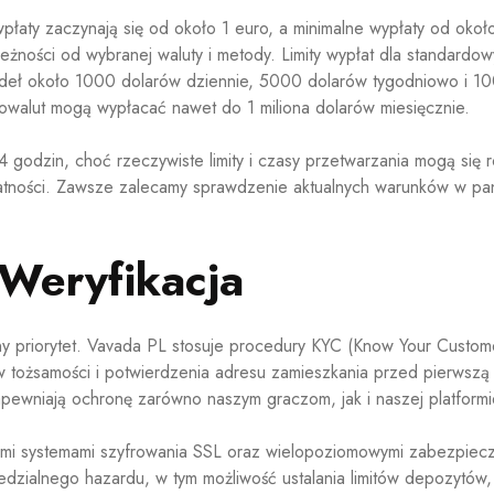
płaty zaczynają się od około 1 euro, a minimalne wypłaty od okoł
eżności od wybranej waluty i metody. Limity wypłat dla standardo
deł około 1000 dolarów dziennie, 5000 dolarów tygodniowo i 1
towalut mogą wypłacać nawet do 1 miliona dolarów miesięcznie.
4 godzin, choć rzeczywiste limity i czasy przetwarzania mogą się 
łatności. Zawsze zalecamy sprawdzenie aktualnych warunków w pa
 Weryfikacja
y priorytet. Vavada PL stosuje procedury KYC (Know Your Custom
tożsamości i potwierdzenia adresu zamieszkania przed pierwszą
ewniają ochronę zarówno naszym graczom, jak i naszej platformi
ymi systemami szyfrowania SSL oraz wielopoziomowymi zabezpiecz
zialnego hazardu, w tym możliwość ustalania limitów depozytów, 