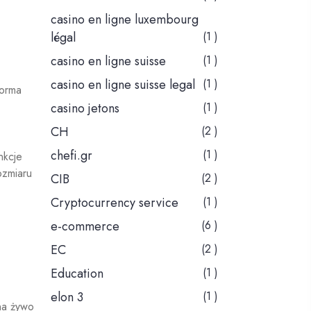
casino en ligne luxembourg
légal
(1 )
casino en ligne suisse
(1 )
casino en ligne suisse legal
(1 )
forma
casino jetons
(1 )
CH
(2 )
chefi.gr
(1 )
nkcje
ozmiaru
CIB
(2 )
Cryptocurrency service
(1 )
e-commerce
(6 )
EC
(2 )
Education
(1 )
elon 3
(1 )
na żywo