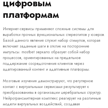
цифровым
платформам
Интернет-сервисы применяют сложные системы для
выработки прочных функциональных стереотипов у юзеров.
Базой данного явления служит набор стимулов, которая
включает заданные шаги в отклик на посторонние
импульсы.
mostbet зеркало
образует собой набор
процессов, ориентированных на предельное
поддержание сосредоточения клиентов через
адаптированный контент и адаптивные платформы.
Мозговые изучения демонстрируют, что регулярное
контакт с виртуальными сервисами результирует к
преобразованиям в организации церебральных структур.
Нейротрансмиттерная комплекс реагирует на различные
модели виртуальных воздействий, создавая