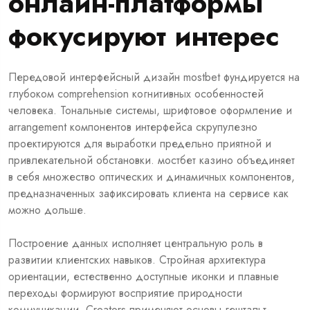
онлайн-платформы
фокусируют интерес
Передовой интерфейсный дизайн mostbet фундируется на
глубоком comprehension когнитивных особенностей
человека. Тональные системы, шрифтовое оформление и
arrangement компонентов интерфейса скрупулезно
проектируются для выработки предельно приятной и
привлекательной обстановки. мостбет казино объединяет
в себя множество оптических и динамичных компонентов,
предназначенных зафиксировать клиента на сервисе как
можно дольше.
Построение данных исполняет центральную роль в
развитии клиентских навыков. Стройная архитектура
ориентации, естественно доступные иконки и плавные
переходы формируют восприятие природности
коммуникации. Creators применяют основы гештальт-