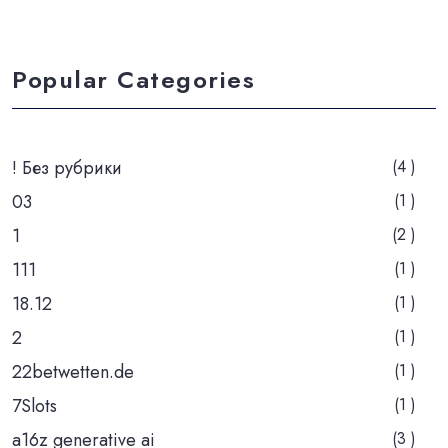
Popular Categories
! Без рубрики
(4 )
03
(1 )
1
(2 )
111
(1 )
18.12
(1 )
2
(1 )
22betwetten.de
(1 )
7Slots
(1 )
a16z generative ai
(3 )