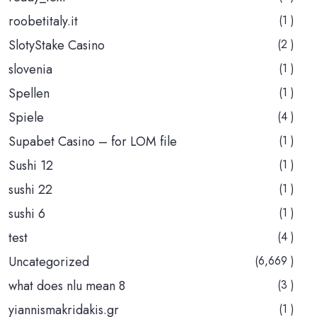
roobetitaly.it
(1 )
SlotyStake Casino
(2 )
slovenia
(1 )
Spellen
(1 )
Spiele
(4 )
Supabet Casino – for LOM file
(1 )
Sushi 12
(1 )
sushi 22
(1 )
sushi 6
(1 )
test
(4 )
Uncategorized
(6,669 )
what does nlu mean 8
(3 )
yiannismakridakis.gr
(1 )