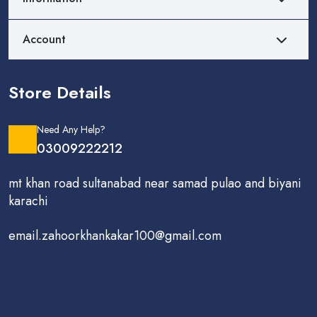
Account
Store Details
Need Any Help?
03009222212
mt khan road sultanabad near samad pulao and biyani
karachi
email.zahoorkhankakar100@gmail.com