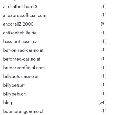
ai chatbot bard 3
(1 )
aliexpressofficial.com
(1 )
ancorallZ 2000
(5 )
antikaeltehilfe.de
(1 )
bass-bet-casino.at
(1 )
bet-on-red-casino.at
(1 )
betonred-casino.at
(1 )
betonredofficial.com
(1 )
billybets-casino.at
(1 )
billybets.at
(1 )
billybets.ch
(1 )
blog
(34 )
boomerangcasino.ch
(1 )