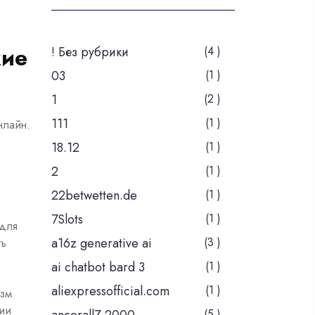
кие
! Без рубрики
(4 )
03
(1 )
1
(2 )
111
(1 )
нлайн.
18.12
(1 )
2
(1 )
22betwetten.de
(1 )
7Slots
(1 )
 для
a16z generative ai
(3 )
ть
ai chatbot bard 3
(1 )
aliexpressofficial.com
(1 )
изм
ции
(5 )