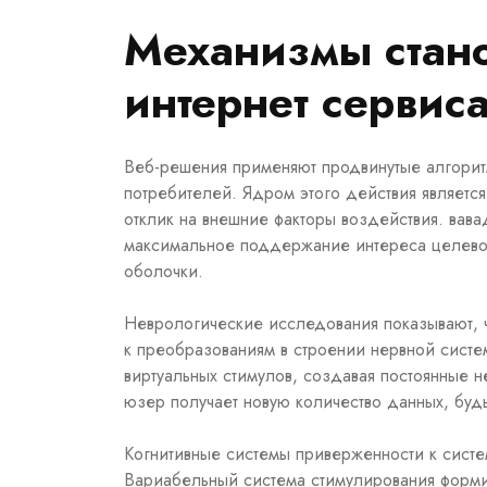
Механизмы стано
интернет сервис
Веб-решения применяют продвинутые алгорит
потребителей. Ядром этого действия является
отклик на внешние факторы воздействия.
вава
максимальное поддержание интереса целево
оболочки.
Неврологические исследования показывают, 
к преобразованиям в строении нервной систе
виртуальных стимулов, создавая постоянные 
юзер получает новую количество данных, буд
Когнитивные системы приверженности к систе
Вариабельный система стимулирования форми