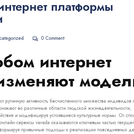
интернет платформы
и
categorized
0 Comment
обом интернет
изменяют модел
 рутинную активность бесчисленного множества индивидов 
никают во различные области людской жизнедеятельности,
йствия и модифицируя устоявшиеся культурные нормы. От спо
онлайн-сервисы vavada оказываются ключевым частью текуще
реформируя привычные подходы к реализации повседневных д