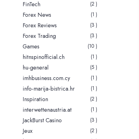
FinTech
(2 )
Forex News
(1 )
Forex Reviews
(3 )
Forex Trading
(3 )
Games
(10 )
hitnspinofficial.ch
(1 )
hu-general
(5 )
imhbusiness.com.cy
(1 )
info-marija-bistrica.hr
(1 )
Inspiration
(2 )
interwettenaustria.at
(1 )
JackBurst Casino
(3 )
Jeux
(2 )