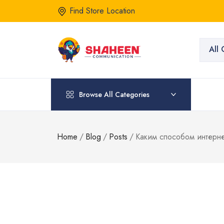
Find Store Location
All 
Browse All Categories
Home
/
Blog
/
Posts
/
Каким способом интерн