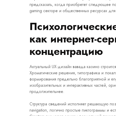
предсказать, когда приобретет следующее п
gaming секторе и общественных ресурсах для
Психологические
как интернет-се
концентрацию
Актуальный UX-дизайн вавада казино строитс
Хроматические решения, типографика и локал
формирования предельно благоприятной и eng
изобразительных и интерактивных частей, ори
продолжительнее.
Структура сведений исполняет решающую пози
navigation, логично простые пиктограммы и 