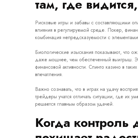
там, где видится
Рисковые игры и забавы с составляющими оп
влияния в регулируемой среде. Покер, финанс
комбинация непредсказуемости с элементами 
Биологические изыскания показывают, что ож
даже мощнее, чем обеспеченный выигрыш. Эт
финансовой активности. Спинто казино в таки
впечатления.
Важно сознавать, что в играх на удачу воспр
трейдеры учатся отличать ситуации, где их уме
решается главным образом удачей.
Когда контроль 
похищает радост