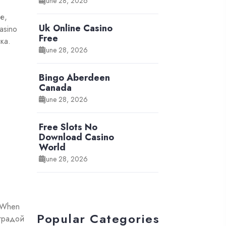
June 28, 2026
е,
Uk Online Casino
asino
Free
ка.
June 28, 2026
Bingo Aberdeen
Canada
June 28, 2026
Free Slots No
Download Casino
World
June 28, 2026
 When
Popular Categories
аградой