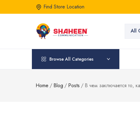
Find Store Location
All 
Browse All Categories
Home
/
Blog
/
Posts
/
В чем заключается то, к