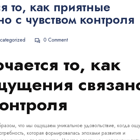
я то, как приятные
о с чувством контроля
categorized
0 Comment
чается то, как
щущения связан
контроля
образом, что мы ощущаем уникальное удовольствие, когда о
потребность, которая формировалась эпохами развития и