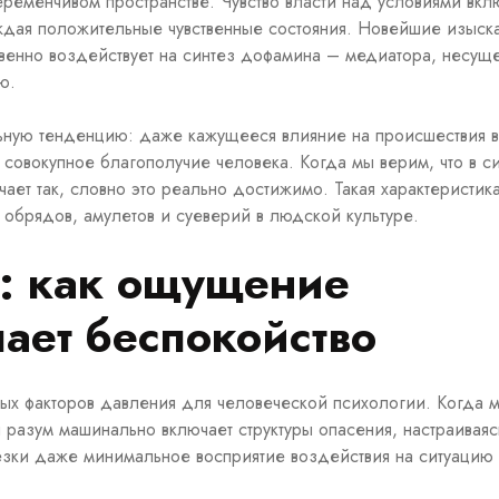
еременчивом пространстве. Чувство власти над условиями вкл
ождая положительные чувственные состояния. Новейшие изыск
енно воздействует на синтез дофамина – медиатора, несущ
ю.
ьную тенденцию: даже кажущееся влияние на происшествия в
 совокупное благополучие человека. Когда мы верим, что в с
чает так, словно это реально достижимо. Такая характеристик
 обрядов, амулетов и суеверий в людской культуре.
: как ощущение
ает беспокойство
ых факторов давления для человеческой психологии. Когда 
 разум машинально включает структуры опасения, настраиваяс
езки даже минимальное восприятие воздействия на ситуацию