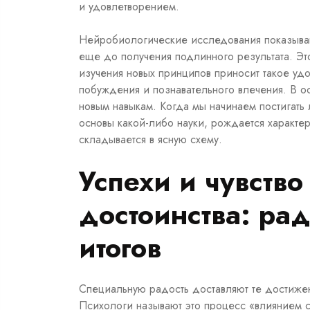
и удовлетворением.
Нейробиологические исследования показываю
еще до получения подлинного результата. Эт
изучения новых принципов приносит такое удо
побуждения и познавательного влечения. В о
новым навыкам. Когда мы начинаем постигать
основы какой-либо науки, рождается характер
складывается в ясную схему.
Успехи и чувство
достоинства: ра
итогов
Специальную радость доставляют те достиже
Психологи называют это процесс «влиянием 