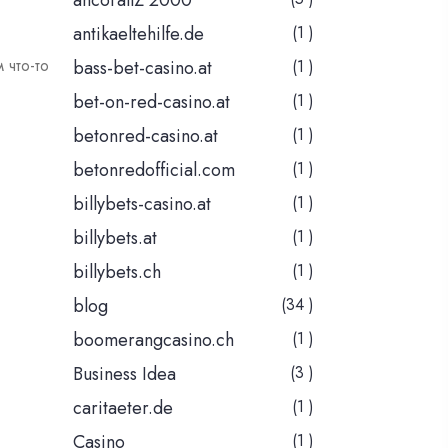
ancorallZ 2000
antikaeltehilfe.de
(1 )
 что-то
bass-bet-casino.at
(1 )
bet-on-red-casino.at
(1 )
betonred-casino.at
(1 )
betonredofficial.com
(1 )
billybets-casino.at
(1 )
billybets.at
(1 )
billybets.ch
(1 )
blog
(34 )
boomerangcasino.ch
(1 )
Business Idea
(3 )
caritaeter.de
(1 )
Casino
(1 )