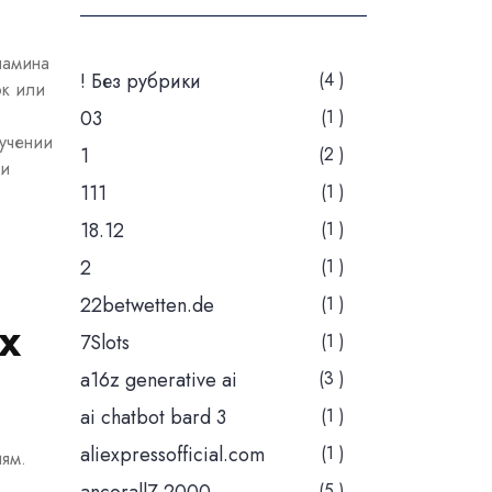
памина
! Без рубрики
(4 )
ок или
03
(1 )
бучении
1
(2 )
ли
111
(1 )
18.12
(1 )
2
(1 )
22betwetten.de
(1 )
х
7Slots
(1 )
a16z generative ai
(3 )
ai chatbot bard 3
(1 )
aliexpressofficial.com
(1 )
иям.
(5 )