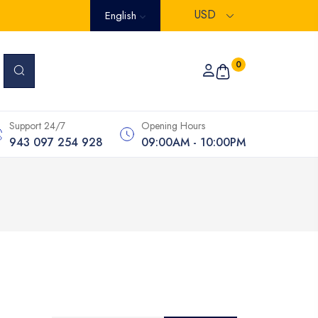
USD
English
0
Support 24/7
Opening Hours
943 097 254 928
09:00AM - 10:00PM