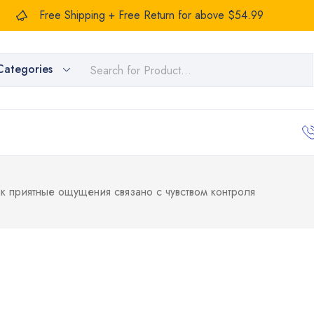
Free Shipping + Free Return for above $54.99
Categories
ак приятные ощущения связано с чувством контроля