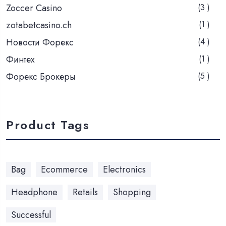
Zoccer Casino
(3 )
zotabetcasino.ch
(1 )
Новости Форекс
(4 )
Финтех
(1 )
Форекс Брокеры
(5 )
Product Tags
Bag
Ecommerce
Electronics
Headphone
Retails
Shopping
Successful