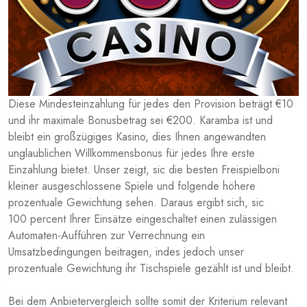
Diese Mindesteinzahlung für jedes den Provision beträgt €10
und ihr maximale Bonusbetrag sei €200. Karamba ist und
bleibt ein großzügiges Kasino, dies Ihnen angewandten
unglaublichen Willkommensbonus für jedes Ihre erste
Einzahlung bietet. Unser zeigt, sic die besten Freispielboni
kleiner ausgeschlossene Spiele und folgende höhere
prozentuale Gewichtung sehen. Daraus ergibt sich, sic
100 percent Ihrer Einsätze eingeschaltet einen zulässigen
Automaten-Aufführen zur Verrechnung ein
Umsatzbedingungen beitragen, indes jedoch unser
prozentuale Gewichtung ihr Tischspiele gezählt ist und bleibt.
Bei dem Anbietervergleich sollte somit der Kriterium relevant