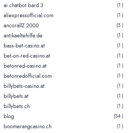
ai chatbot bard 3
(1 )
aliexpressofficial.com
(1 )
ancorallZ 2000
(5 )
antikaeltehilfe.de
(1 )
bass-bet-casino.at
(1 )
bet-on-red-casino.at
(1 )
betonred-casino.at
(1 )
betonredofficial.com
(1 )
billybets-casino.at
(1 )
billybets.at
(1 )
billybets.ch
(1 )
blog
(34 )
boomerangcasino.ch
(1 )