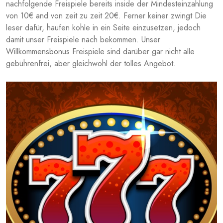
nachfolgende Freispiele bereits inside der Mindesteinzahlung
von 10€ and von zeit zu zeit 20€. Ferner keiner zwingt Die
leser dafür, haufen kohle in ein Seite einzusetzen, jedoch
damit unser Freispiele nach bekommen. Unser
Willkommensbonus Freispiele sind darüber gar nicht alle
gebührenfrei, aber gleichwohl der tolles Angebot.