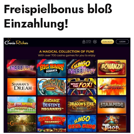
Freispielbonus bloß
Einzahlung!