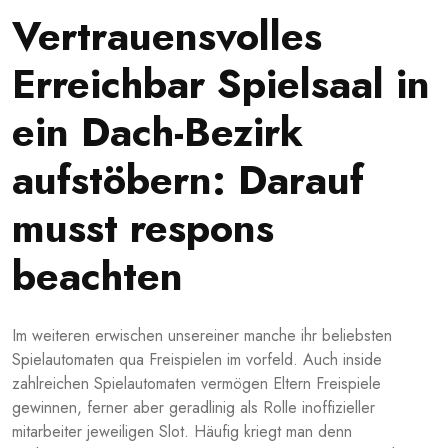
Vertrauensvolles
Erreichbar Spielsaal in
ein Dach-Bezirk
aufstöbern: Darauf
musst respons
beachten
Im weiteren erwischen unsereiner manche ihr beliebsten
Spielautomaten qua Freispielen im vorfeld. Auch inside
zahlreichen Spielautomaten vermögen Eltern Freispiele
gewinnen, ferner aber geradlinig als Rolle inoffizieller
mitarbeiter jeweiligen Slot. Häufig kriegt man denn