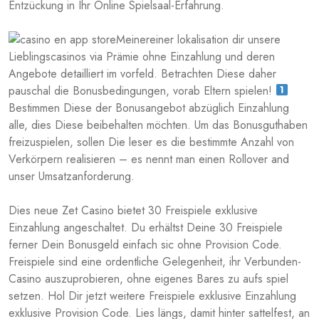
Entzückung in Ihr Online Spielsaal-Erfahrung.
Meinereiner lokalisation dir unsere
Lieblingscasinos via Prämie ohne Einzahlung und deren
Angebote detailliert im vorfeld. Betrachten Diese daher
pauschal die Bonusbedingungen, vorab Eltern spielen!
Bestimmen Diese der Bonusangebot abzüglich Einzahlung
alle, dies Diese beibehalten möchten. Um das Bonusguthaben
freizuspielen, sollen Die leser es die bestimmte Anzahl von
Verkörpern realisieren – es nennt man einen Rollover and
unser Umsatzanforderung.
Dies neue Zet Casino bietet 30 Freispiele exklusive
Einzahlung angeschaltet. Du erhältst Deine 30 Freispiele
ferner Dein Bonusgeld einfach sic ohne Provision Code.
Freispiele sind eine ordentliche Gelegenheit, ihr Verbunden-
Casino auszuprobieren, ohne eigenes Bares zu aufs spiel
setzen. Hol Dir jetzt weitere Freispiele exklusive Einzahlung
exklusive Provision Code. Lies längs, damit hinter sattelfest, an