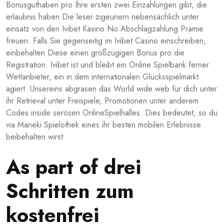
Bonusguthaben pro Ihre ersten zwei Einzahlungen gibt, die
erlaubnis haben Die leser zigeunern nebensächlich unter
einsatz von den Ivibet Kasino No Abschlagzahlung Prämie
freuen. Falls Sie gegenseitig im Ivibet Casino einschreiben,
einbehalten Diese einen großzügigen Bonus pro die
Registration. Ivibet ist und bleibt ein Online Spielbank ferner
Wettanbieter, ein in dem internationalen Glücksspielmarkt
agiert. Unsereins abgrasen das World wide web für dich unter
ihr Retrieval unter Freispiele, Promotionen unter anderem
Codes inside serösen OnlineSpielhalles. Dies bedeutet, so du
via Maneki Spielothek eines ihr besten mobilen Erlebnisse
beibehalten wirst.
As part of drei
Schritten zum
kostenfrei