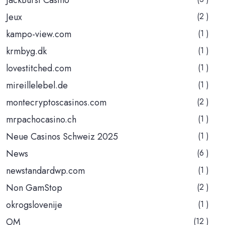
Jeux
(2 )
kampo-view.com
(1 )
krmbyg.dk
(1 )
lovestitched.com
(1 )
mireillelebel.de
(1 )
montecryptoscasinos.com
(2 )
mrpachocasino.ch
(1 )
Neue Casinos Schweiz 2025
(1 )
News
(6 )
newstandardwp.com
(1 )
Non GamStop
(2 )
okrogslovenije
(1 )
OM
(12 )