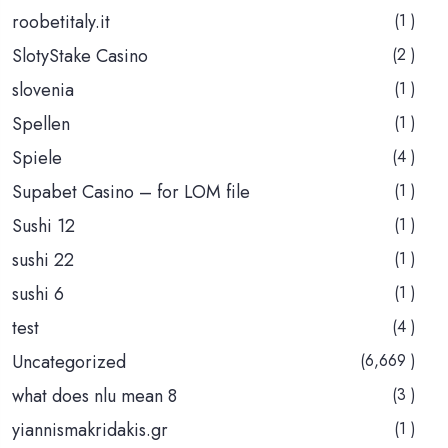
roobetitaly.it
(1 )
SlotyStake Casino
(2 )
slovenia
(1 )
Spellen
(1 )
Spiele
(4 )
Supabet Casino – for LOM file
(1 )
Sushi 12
(1 )
sushi 22
(1 )
sushi 6
(1 )
test
(4 )
Uncategorized
(6,669 )
what does nlu mean 8
(3 )
yiannismakridakis.gr
(1 )