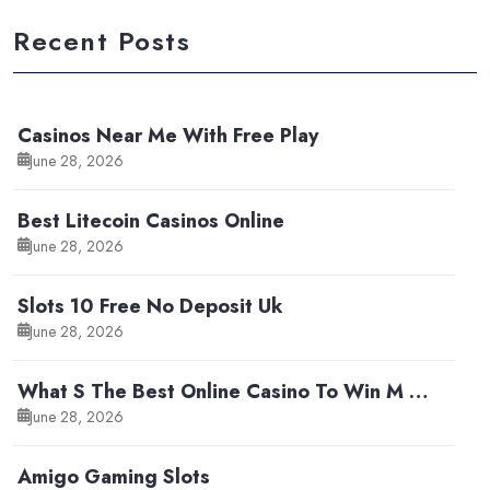
Recent Posts
Casinos Near Me With Free Play
June 28, 2026
Best Litecoin Casinos Online
June 28, 2026
Slots 10 Free No Deposit Uk
June 28, 2026
What S The Best Online Casino To Win M …
June 28, 2026
Amigo Gaming Slots