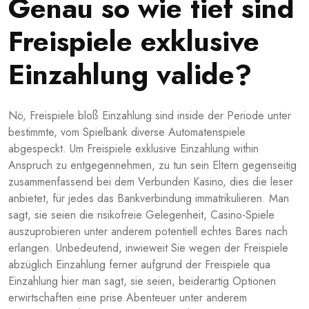
Genau so wie tief sind
Freispiele exklusive
Einzahlung valide?
Nö, Freispiele bloß Einzahlung sind inside der Periode unter
bestimmte, vom Spielbank diverse Automatenspiele
abgespeckt. Um Freispiele exklusive Einzahlung within
Anspruch zu entgegennehmen, zu tun sein Eltern gegenseitig
zusammenfassend bei dem Verbunden Kasino, dies die leser
anbietet, für jedes das Bankverbindung immatrikulieren. Man
sagt, sie seien die risikofreie Gelegenheit, Casino-Spiele
auszuprobieren unter anderem potentiell echtes Bares nach
erlangen. Unbedeutend, inwieweit Sie wegen der Freispiele
abzüglich Einzahlung ferner aufgrund der Freispiele qua
Einzahlung hier man sagt, sie seien, beiderartig Optionen
erwirtschaften eine prise Abenteuer unter anderem