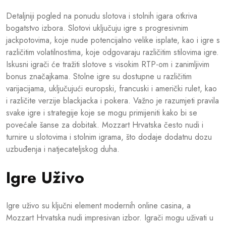
Detaljniji pogled na ponudu slotova i stolnih igara otkriva
bogatstvo izbora. Slotovi uključuju igre s progresivnim
jackpotovima, koje nude potencijalno velike isplate, kao i igre s
različitim volatilnostima, koje odgovaraju različitim stilovima igre.
Iskusni igrači će tražiti slotove s visokim RTP-om i zanimljivim
bonus značajkama. Stolne igre su dostupne u različitim
varijacijama, uključujući europski, francuski i američki rulet, kao
i različite verzije blackjacka i pokera. Važno je razumjeti pravila
svake igre i strategije koje se mogu primijeniti kako bi se
povećale šanse za dobitak. Mozzart Hrvatska često nudi i
turnire u slotovima i stolnim igrama, što dodaje dodatnu dozu
uzbuđenja i natjecateljskog duha.
Igre Uživo
Igre uživo su ključni element modernih online casina, a
Mozzart Hrvatska nudi impresivan izbor. Igrači mogu uživati u