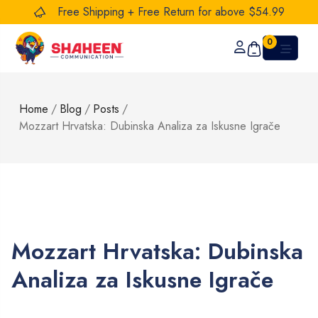
Free Shipping + Free Return for above $54.99
0
Home
/
Blog
/
Posts
/
Mozzart Hrvatska: Dubinska Analiza za Iskusne Igrače
Mozzart Hrvatska: Dubinska
Analiza za Iskusne Igrače