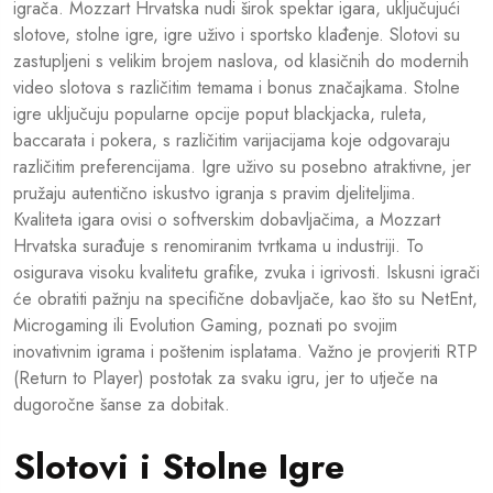
igrača. Mozzart Hrvatska nudi širok spektar igara, uključujući
slotove, stolne igre, igre uživo i sportsko klađenje. Slotovi su
zastupljeni s velikim brojem naslova, od klasičnih do modernih
video slotova s različitim temama i bonus značajkama. Stolne
igre uključuju popularne opcije poput blackjacka, ruleta,
baccarata i pokera, s različitim varijacijama koje odgovaraju
različitim preferencijama. Igre uživo su posebno atraktivne, jer
pružaju autentično iskustvo igranja s pravim djeliteljima.
Kvaliteta igara ovisi o softverskim dobavljačima, a Mozzart
Hrvatska surađuje s renomiranim tvrtkama u industriji. To
osigurava visoku kvalitetu grafike, zvuka i igrivosti. Iskusni igrači
će obratiti pažnju na specifične dobavljače, kao što su NetEnt,
Microgaming ili Evolution Gaming, poznati po svojim
inovativnim igrama i poštenim isplatama. Važno je provjeriti RTP
(Return to Player) postotak za svaku igru, jer to utječe na
dugoročne šanse za dobitak.
Slotovi i Stolne Igre