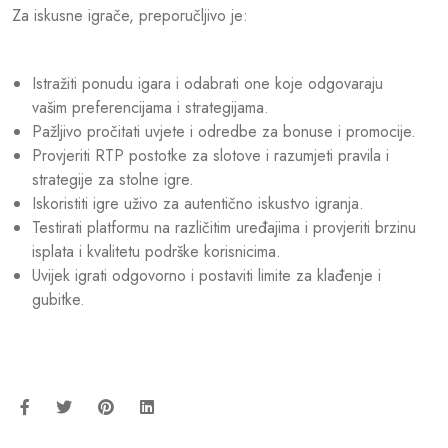
Za iskusne igrače, preporučljivo je:
Istražiti ponudu igara i odabrati one koje odgovaraju
vašim preferencijama i strategijama.
Pažljivo pročitati uvjete i odredbe za bonuse i promocije.
Provjeriti RTP postotke za slotove i razumjeti pravila i
strategije za stolne igre.
Iskoristiti igre uživo za autentično iskustvo igranja.
Testirati platformu na različitim uređajima i provjeriti brzinu
isplata i kvalitetu podrške korisnicima.
Uvijek igrati odgovorno i postaviti limite za klađenje i
gubitke.