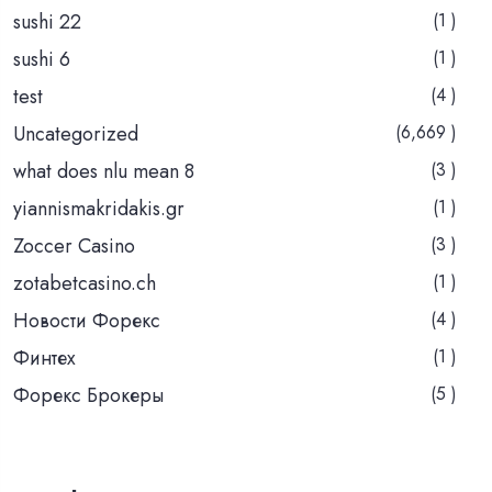
sushi 22
(1 )
sushi 6
(1 )
test
(4 )
Uncategorized
(6,669 )
what does nlu mean 8
(3 )
yiannismakridakis.gr
(1 )
Zoccer Casino
(3 )
zotabetcasino.ch
(1 )
Новости Форекс
(4 )
Финтех
(1 )
Форекс Брокеры
(5 )