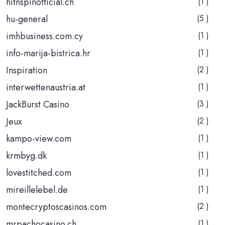
hitnspinofficial.ch
(1 )
hu-general
(5 )
imhbusiness.com.cy
(1 )
info-marija-bistrica.hr
(1 )
Inspiration
(2 )
interwettenaustria.at
(1 )
JackBurst Casino
(3 )
Jeux
(2 )
kampo-view.com
(1 )
krmbyg.dk
(1 )
lovestitched.com
(1 )
mireillelebel.de
(1 )
montecryptoscasinos.com
(2 )
mrpachocasino.ch
(1 )