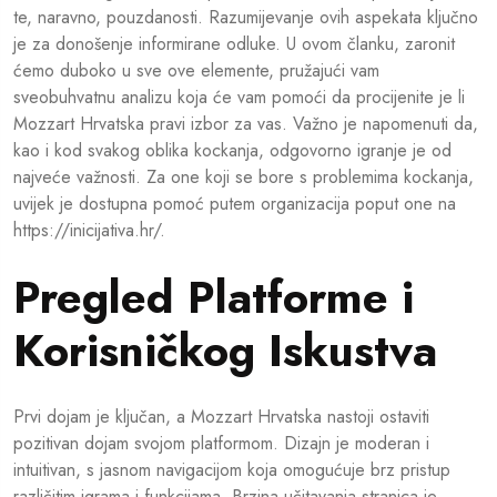
te, naravno, pouzdanosti. Razumijevanje ovih aspekata ključno
je za donošenje informirane odluke. U ovom članku, zaronit
ćemo duboko u sve ove elemente, pružajući vam
sveobuhvatnu analizu koja će vam pomoći da procijenite je li
Mozzart Hrvatska pravi izbor za vas. Važno je napomenuti da,
kao i kod svakog oblika kockanja, odgovorno igranje je od
najveće važnosti. Za one koji se bore s problemima kockanja,
uvijek je dostupna pomoć putem organizacija poput one na
https://inicijativa.hr/
.
Pregled Platforme i
Korisničkog Iskustva
Prvi dojam je ključan, a Mozzart Hrvatska nastoji ostaviti
pozitivan dojam svojom platformom. Dizajn je moderan i
intuitivan, s jasnom navigacijom koja omogućuje brz pristup
različitim igrama i funkcijama. Brzina učitavanja stranica je