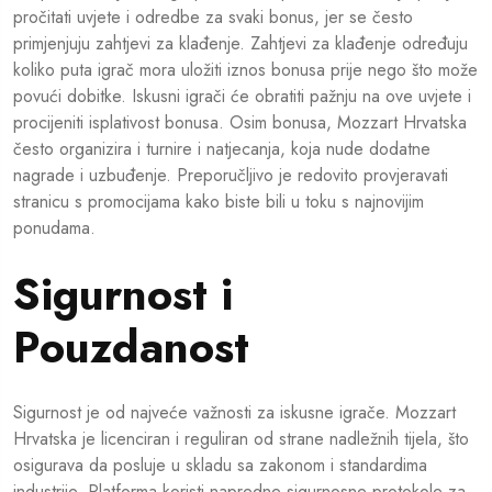
pročitati uvjete i odredbe za svaki bonus, jer se često
primjenjuju zahtjevi za klađenje. Zahtjevi za klađenje određuju
koliko puta igrač mora uložiti iznos bonusa prije nego što može
povući dobitke. Iskusni igrači će obratiti pažnju na ove uvjete i
procijeniti isplativost bonusa. Osim bonusa, Mozzart Hrvatska
često organizira i turnire i natjecanja, koja nude dodatne
nagrade i uzbuđenje. Preporučljivo je redovito provjeravati
stranicu s promocijama kako biste bili u toku s najnovijim
ponudama.
Sigurnost i
Pouzdanost
Sigurnost je od najveće važnosti za iskusne igrače. Mozzart
Hrvatska je licenciran i reguliran od strane nadležnih tijela, što
osigurava da posluje u skladu sa zakonom i standardima
industrije. Platforma koristi napredne sigurnosne protokole za