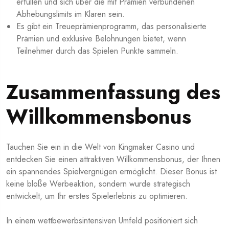
erfüllen und sich über die mit Prämien verbundenen
Abhebungslimits im Klaren sein.
Es gibt ein Treueprämienprogramm, das personalisierte
Prämien und exklusive Belohnungen bietet, wenn
Teilnehmer durch das Spielen Punkte sammeln.
Zusammenfassung des
Willkommensbonus
Tauchen Sie ein in die Welt von Kingmaker Casino und
entdecken Sie einen attraktiven Willkommensbonus, der Ihnen
ein spannendes Spielvergnügen ermöglicht. Dieser Bonus ist
keine bloße Werbeaktion, sondern wurde strategisch
entwickelt, um Ihr erstes Spielerlebnis zu optimieren.
In einem wettbewerbsintensiven Umfeld positioniert sich