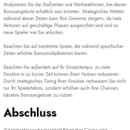
Analysieren Sie die Stoßzeiten und Werbeaktionen, bei denen
Bonusangebote erhältlich sein könnten. Strategisches Wetten
während dieser Zeiten kann Ihre Gewinne steigern, da viele
Aktionen auf geschäftige Phasen ausgerichtet sind und so
neue Spieler wie Sie anlocken.
Beachten Sie auf bestimmte Spiele, die während spezifischer
Zeiten erhöhte Bonusmultiplikatoren bieten.
Beachten Sie außerdem auf Ihr Einsatztempo; zu viele
Einsätze in zu kurzer Zeit können Ihren Nutzen reduzieren.
Durch strategisches Timing Ihrer Einsätze verbessern Sie nicht
nur Ihr Spielerlebnis, sondern erhöhen auch Ihre Chancen,
lukrative Bonusangebote zu nutzen.
Abschluss
Zusammenfassend präsentiert Kingmaker Casino eine