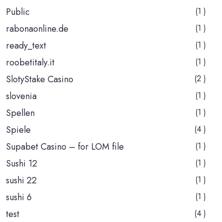
Public
(1 )
rabonaonline.de
(1 )
ready_text
(1 )
roobetitaly.it
(1 )
SlotyStake Casino
(2 )
slovenia
(1 )
Spellen
(1 )
Spiele
(4 )
Supabet Casino – for LOM file
(1 )
Sushi 12
(1 )
sushi 22
(1 )
sushi 6
(1 )
test
(4 )