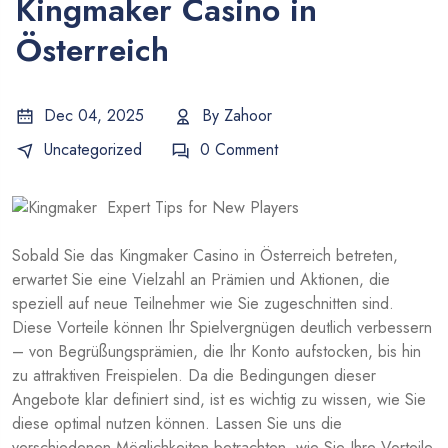
Kingmaker Casino in
Österreich
Dec 04, 2025
By
Zahoor
Uncategorized
0 Comment
Sobald Sie das Kingmaker Casino in Österreich betreten,
erwartet Sie eine Vielzahl an Prämien und Aktionen, die
speziell auf neue Teilnehmer wie Sie zugeschnitten sind.
Diese Vorteile können Ihr Spielvergnügen deutlich verbessern
– von Begrüßungsprämien, die Ihr Konto aufstocken, bis hin
zu attraktiven Freispielen. Da die Bedingungen dieser
Angebote klar definiert sind, ist es wichtig zu wissen, wie Sie
diese optimal nutzen können. Lassen Sie uns die
verschiedenen Möglichkeiten betrachten, wie Sie Ihre Vorteile