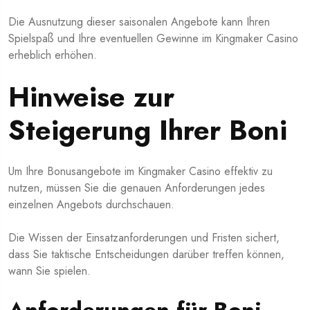
Die Ausnutzung dieser saisonalen Angebote kann Ihren
Spielspaß und Ihre eventuellen Gewinne im Kingmaker Casino
erheblich erhöhen.
Hinweise zur
Steigerung Ihrer Boni
Um Ihre Bonusangebote im Kingmaker Casino effektiv zu
nutzen, müssen Sie die genauen Anforderungen jedes
einzelnen Angebots durchschauen.
Die Wissen der Einsatzanforderungen und Fristen sichert,
dass Sie taktische Entscheidungen darüber treffen können,
wann Sie spielen.
Anforderungen für Boni