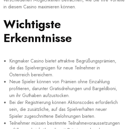
in diesem Casino maximieren können.
Wichtigste
Erkenntnisse
Kingmaker Casino bietet attraktive Begrüßungsprämien,
die das Spielvergnügen für neue Teilnehmer in
Österreich bereichern.
Neue Spieler können von Prämien ohne Einzahlung
profitieren, darunter Gratisdrehungen und Bargeldboni,
um ihr Guthaben aufzustocken.
Bei der Registrierung können Aktionscodes erforderlich
sein, die zusätzliche, auf das Spielverhalten neuer
Spieler zugeschnittene Belohnungen bieten.
Teilnehmer müssen bestimmte Teilnahmevoraussetzungen