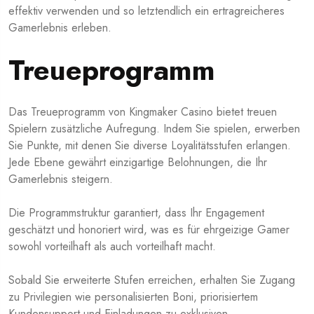
effektiv verwenden und so letztendlich ein ertragreicheres
Gamerlebnis erleben.
Treueprogramm
Das Treueprogramm von Kingmaker Casino bietet treuen
Spielern zusätzliche Aufregung. Indem Sie spielen, erwerben
Sie Punkte, mit denen Sie diverse Loyalitätsstufen erlangen.
Jede Ebene gewährt einzigartige Belohnungen, die Ihr
Gamerlebnis steigern.
Die Programmstruktur garantiert, dass Ihr Engagement
geschätzt und honoriert wird, was es für ehrgeizige Gamer
sowohl vorteilhaft als auch vorteilhaft macht.
Sobald Sie erweiterte Stufen erreichen, erhalten Sie Zugang
zu Privilegien wie personalisierten Boni, priorisiertem
Kundensupport und Einladungen zu exklusiven