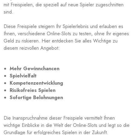
mit Freispielen, die speziell auf neue Spieler zugeschnitten
sind.
Diese Freispiele steigern Ihr Spielerlebnis und erlauben es
Ihnen, verschiedene Online-Slots zu testen, ohne Ihr eigenes
Geld zu riskieren. Hier entdecken Sie alles Wichtige zu
diesem reizvollen Angebot:
Mehr Gewinnchancen
Spielvielfalt
Kompetenzentwicklung
Risikofreies Spielen
Sofortige Belohnungen
Die Inanspruchnahme dieser Freispiele vermittelt Ihnen
wichtige Einblicke in die Welt der Online-Slots und legt so die
Grundlage für erfolgreiches Spielen in der Zukunft.