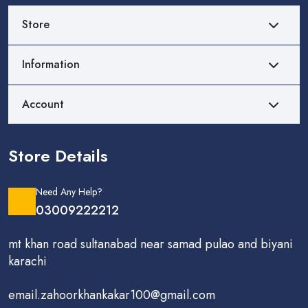
Store
Information
Account
Store Details
Need Any Help?
03009222212
mt khan road sultanabad near samad pulao and biyani
karachi
email.zahoorkhankakar100@gmail.com