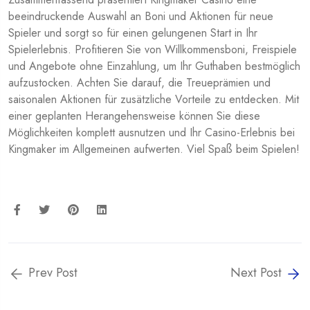
beeindruckende Auswahl an Boni und Aktionen für neue
Spieler und sorgt so für einen gelungenen Start in Ihr
Spielerlebnis. Profitieren Sie von Willkommensboni, Freispiele
und Angebote ohne Einzahlung, um Ihr Guthaben bestmöglich
aufzustocken. Achten Sie darauf, die Treueprämien und
saisonalen Aktionen für zusätzliche Vorteile zu entdecken. Mit
einer geplanten Herangehensweise können Sie diese
Möglichkeiten komplett ausnutzen und Ihr Casino-Erlebnis bei
Kingmaker im Allgemeinen aufwerten. Viel Spaß beim Spielen!
Prev Post
Next Post