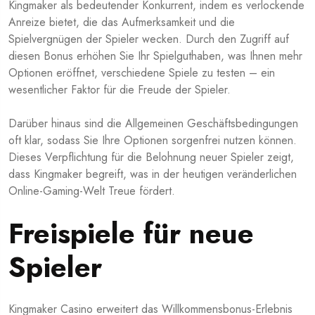
Kingmaker als bedeutender Konkurrent, indem es verlockende
Anreize bietet, die das Aufmerksamkeit und die
Spielvergnügen der Spieler wecken. Durch den Zugriff auf
diesen Bonus erhöhen Sie Ihr Spielguthaben, was Ihnen mehr
Optionen eröffnet, verschiedene Spiele zu testen – ein
wesentlicher Faktor für die Freude der Spieler.
Darüber hinaus sind die Allgemeinen Geschäftsbedingungen
oft klar, sodass Sie Ihre Optionen sorgenfrei nutzen können.
Dieses Verpflichtung für die Belohnung neuer Spieler zeigt,
dass Kingmaker begreift, was in der heutigen veränderlichen
Online-Gaming-Welt Treue fördert.
Freispiele für neue
Spieler
Kingmaker Casino erweitert das Willkommensbonus-Erlebnis