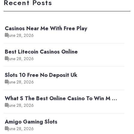
Recent Posts
Casinos Near Me With Free Play
June 28, 2026
Best Litecoin Casinos Online
June 28, 2026
Slots 10 Free No Deposit Uk
June 28, 2026
What S The Best Online Casino To Win M …
June 28, 2026
Amigo Gaming Slots
June 28, 2026