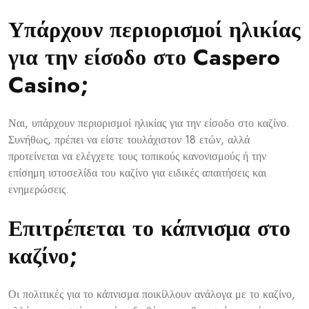
Υπάρχουν περιορισμοί ηλικίας
για την είσοδο στο Caspero
Casino;
Ναι, υπάρχουν περιορισμοί ηλικίας για την είσοδο στο καζίνο.
Συνήθως, πρέπει να είστε τουλάχιστον 18 ετών, αλλά
προτείνεται να ελέγχετε τους τοπικούς κανονισμούς ή την
επίσημη ιστοσελίδα του καζίνο για ειδικές απαιτήσεις και
ενημερώσεις.
Επιτρέπεται το κάπνισμα στο
καζίνο;
Οι πολιτικές για το κάπνισμα ποικίλλουν ανάλογα με το καζίνο,