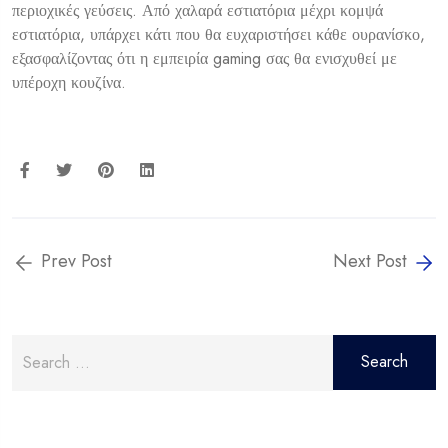
περιοχικές γεύσεις. Από χαλαρά εστιατόρια μέχρι κομψά
εστιατόρια, υπάρχει κάτι που θα ευχαριστήσει κάθε ουρανίσκο,
εξασφαλίζοντας ότι η εμπειρία gaming σας θα ενισχυθεί με
υπέροχη κουζίνα.
Prev Post
Next Post
Search
for: