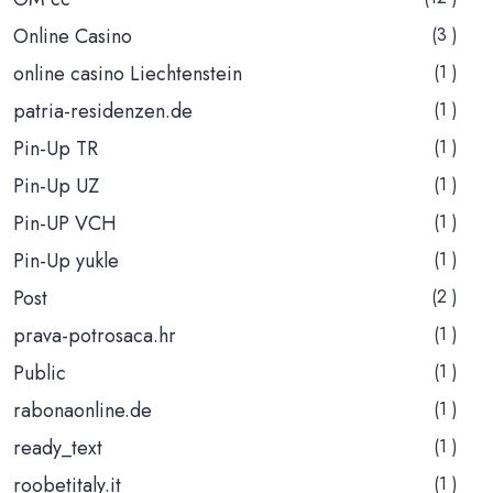
Online Casino
(3 )
online casino Liechtenstein
(1 )
patria-residenzen.de
(1 )
Pin-Up TR
(1 )
Pin-Up UZ
(1 )
Pin-UP VCH
(1 )
Pin-Up yukle
(1 )
Post
(2 )
prava-potrosaca.hr
(1 )
Public
(1 )
rabonaonline.de
(1 )
ready_text
(1 )
roobetitaly.it
(1 )