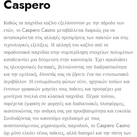
Caspero
Καθώς τα παιχνίδια καζίνο εξελίσσονταν με την πάροδο των
ετών, το Caspero Casino μεταβάλλεται διαρκώς για να
ανταποκρίνεται στις αλλαγές προτιμήσεις των παικτών και στις
τεχνολογικές εξελίξεις. Η αλλαγή του καζίνο από τα
παραδοσιακά παιχνίδια στην συμπερίληψη στοιχείων πολυμέσων
καταδεικνύει μια δέσμευση στην καινοτομία. Έχει αγκαλιάσει
τις ηλεκτρονικές διεπαφές, βελτιώνοντας την διαδραστικότητα
και την εμπλοκή, δίνοντάς σας να ζήσετε ένα πιο εντυπωσιακό
περιβάλλον. Η ενσωμάτωση φώτων νέον, ηχητικών τοπίων και
έντονων γραφικών μαγεύει τους παίκτες και προσφέρει μια
μοντέρνα πινελιά στα κλασικά παιχνίδια. Πέραν τούτου,
παρέχεται έμφαση σε φορητές και διαδικτυακές πλατφόρμες,
ικανοποιώντας την ανάγκη σας για προσβασιμότητα και ευκολία.
Συνδυάζοντας τον καινοτόμο σχεδιασμό με τους
αναπτυσσόμενους μηχανισμούς παιχνιδιού, το Caspero Casino
όχι μόνο ελκύει νέους παίκτες, αλλά διατηρεί και την πίστη των