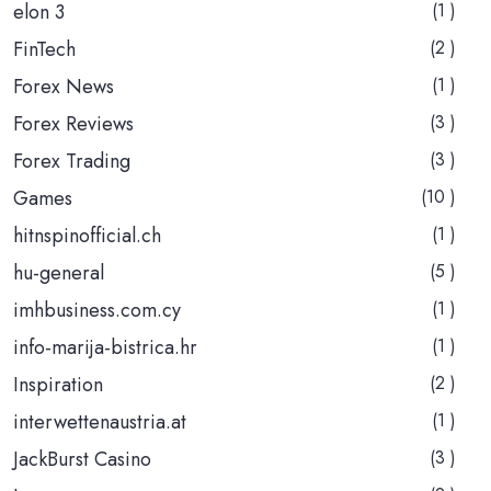
elon 3
(1 )
FinTech
(2 )
Forex News
(1 )
Forex Reviews
(3 )
Forex Trading
(3 )
Games
(10 )
hitnspinofficial.ch
(1 )
hu-general
(5 )
imhbusiness.com.cy
(1 )
info-marija-bistrica.hr
(1 )
Inspiration
(2 )
interwettenaustria.at
(1 )
JackBurst Casino
(3 )