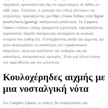
παιχνιδιού, προσκαλώντας σας να συμμετάσχετε σε βάθος σε
κάθε γύρο. Επιπλέον, η εμπειρία των ντίλερ βελτιώνει την
γνησιότητα, προσφέροντας μια
https://www.forbes.com/digital-
assets/news/gaming/
καθηλωτική κατάσταση. Το Caspero
Casino εντάσσει επίσης προηγμένη τεχνολογία, εξασφαλίζοντας
απρόσκοπτο παιχνίδι διατηρώντας ταυτόχρονα τα κλασικά
στοιχεία που επιθυμείτε. Επιτυγχάνοντας αυτήν την αρμονία, όχι
μόνο αναγνωρίζουν τη αναπόληση των παραδοσιακών
παιχνιδιών, αλλά και καλύπτουν την επιθυμία σας για
καινοτόμες, συναρπαστικές εμπειρίες. Είναι μια τέλεια ένωση
του παρελθόντος και του μέλλοντος.
Κουλοχέρηδες αιχμής με
μια νοσταλγική νότα
Στο Caspero Casino, οι παίκτες θα ανακαλύψουν μια