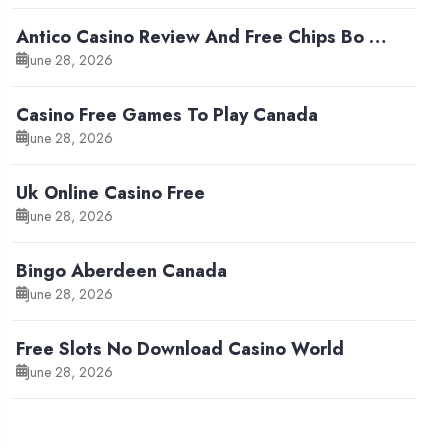
Antico Casino Review And Free Chips Bo …
June 28, 2026
Casino Free Games To Play Canada
June 28, 2026
Uk Online Casino Free
June 28, 2026
Bingo Aberdeen Canada
June 28, 2026
Free Slots No Download Casino World
June 28, 2026