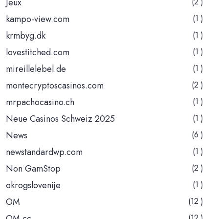
Jeux
(2 )
kampo-view.com
(1 )
krmbyg.dk
(1 )
lovestitched.com
(1 )
mireillelebel.de
(1 )
montecryptoscasinos.com
(2 )
mrpachocasino.ch
(1 )
Neue Casinos Schweiz 2025
(1 )
News
(6 )
newstandardwp.com
(1 )
Non GamStop
(2 )
okrogslovenije
(1 )
OM
(12 )
OM cc
(12 )