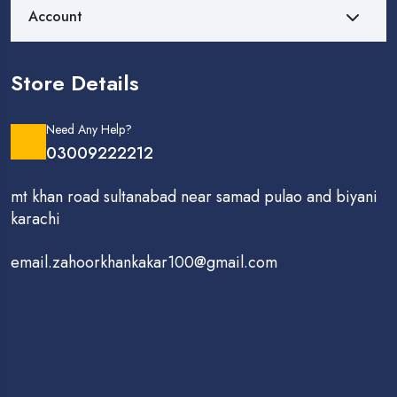
Account
Store Details
Need Any Help?
03009222212
mt khan road sultanabad near samad pulao and biyani
karachi
email.zahoorkhankakar100@gmail.com