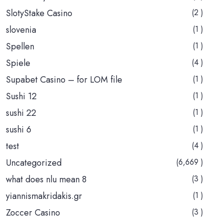
SlotyStake Casino
(2 )
slovenia
(1 )
Spellen
(1 )
Spiele
(4 )
Supabet Casino – for LOM file
(1 )
Sushi 12
(1 )
sushi 22
(1 )
sushi 6
(1 )
test
(4 )
Uncategorized
(6,669 )
what does nlu mean 8
(3 )
yiannismakridakis.gr
(1 )
Zoccer Casino
(3 )