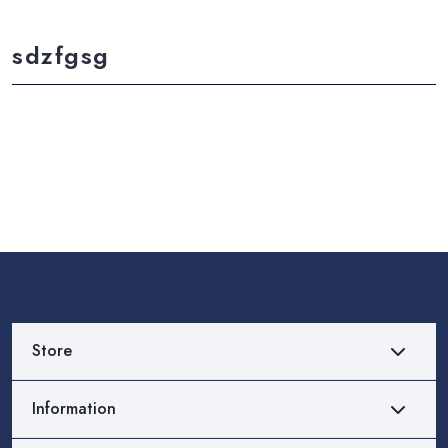
sdzfgsg
Store
Information