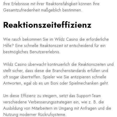
Ihre Erlebnisse mit ihrer Reaktionsfähigkeit können Ihre
Gesamtzufriedenheit maßgeblich bestimmen.
Reaktionszeiteffizienz
Wie rasch bekommen Sie im Wildz Casino die erforderliche
Hilfe? Eine schnelle Reaktionszeit ist entscheidend für ein
bestmögliches Benutzererlebnis.
Wildz Casino überwacht kontinuierlich die Reaktionszeiten und
stellt sicher, dass diese die Branchenstandards erfüllen und
oft sogar übertreffen. Spieler wie Sie antizipieren schnelle
Antworten, egal ob es um Boni oder Spielmechaniken geht.
Um diese Effizienz zu steigern, setzt das Support-Team
verschiedene Verbesserungsstrategien ein, wie z. B. die
Ausbildung von Mitarbeitern im Umgang mit Anfragen und die
Nutzung moderner Rückrufsysteme.