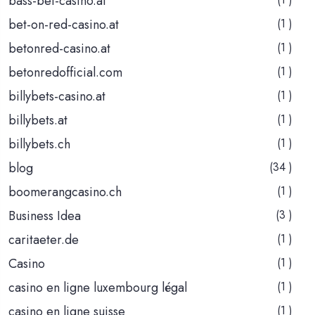
bass-bet-casino.at
bet-on-red-casino.at
(1 )
betonred-casino.at
(1 )
betonredofficial.com
(1 )
billybets-casino.at
(1 )
billybets.at
(1 )
billybets.ch
(1 )
blog
(34 )
boomerangcasino.ch
(1 )
Business Idea
(3 )
caritaeter.de
(1 )
Casino
(1 )
casino en ligne luxembourg légal
(1 )
casino en ligne suisse
(1 )