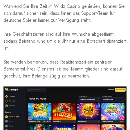
Während Sie Ihre Zeit im Wildz Casino genießen, können Sie
sich darauf sicher sein, dass Ihnen das Support-Team für
deutsche Spieler immer zur Verfügung steht.
Ihre Geschäftszeiten sind auf Ihre Wünsche abgestimmt,
sodass Beistand rund um die Uhr nur eine Botschaft distanziert
ist.
Sie werden bemerken, dass Reaktionszeit ein zentraler
Bestandteil ihres Dienstes ist; die Teammitglieder sind darauf
geschult, Ihre Belange zügig zu bearbeiten.