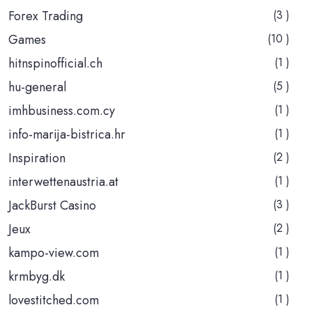
Forex Trading
(3 )
Games
(10 )
hitnspinofficial.ch
(1 )
hu-general
(5 )
imhbusiness.com.cy
(1 )
info-marija-bistrica.hr
(1 )
Inspiration
(2 )
interwettenaustria.at
(1 )
JackBurst Casino
(3 )
Jeux
(2 )
kampo-view.com
(1 )
krmbyg.dk
(1 )
lovestitched.com
(1 )