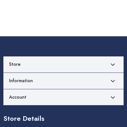
Store
Information
Account
Store Details