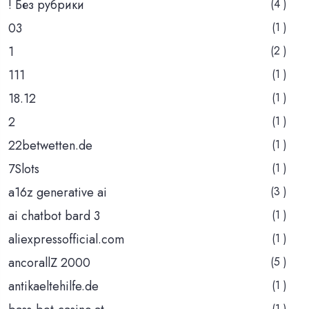
! Без рубрики
(4 )
03
(1 )
1
(2 )
111
(1 )
18.12
(1 )
2
(1 )
22betwetten.de
(1 )
7Slots
(1 )
a16z generative ai
(3 )
ai chatbot bard 3
(1 )
aliexpressofficial.com
(1 )
ancorallZ 2000
(5 )
antikaeltehilfe.de
(1 )
(1 )