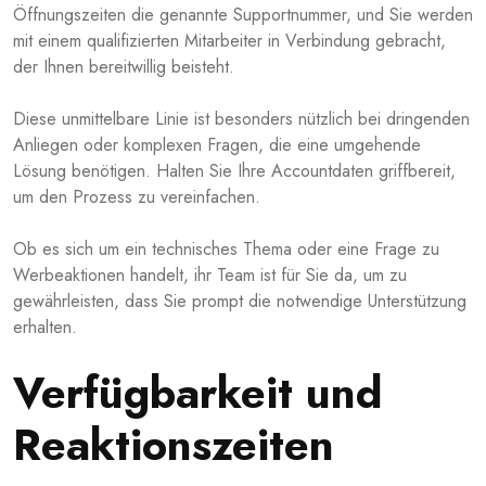
Öffnungszeiten die genannte Supportnummer, und Sie werden
mit einem qualifizierten Mitarbeiter in Verbindung gebracht,
der Ihnen bereitwillig beisteht.
Diese unmittelbare Linie ist besonders nützlich bei dringenden
Anliegen oder komplexen Fragen, die eine umgehende
Lösung benötigen. Halten Sie Ihre Accountdaten griffbereit,
um den Prozess zu vereinfachen.
Ob es sich um ein technisches Thema oder eine Frage zu
Werbeaktionen handelt, ihr Team ist für Sie da, um zu
gewährleisten, dass Sie prompt die notwendige Unterstützung
erhalten.
Verfügbarkeit und
Reaktionszeiten