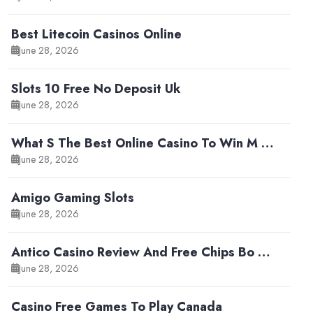
Best Litecoin Casinos Online
June 28, 2026
Slots 10 Free No Deposit Uk
June 28, 2026
What S The Best Online Casino To Win M …
June 28, 2026
Amigo Gaming Slots
June 28, 2026
Antico Casino Review And Free Chips Bo …
June 28, 2026
Casino Free Games To Play Canada