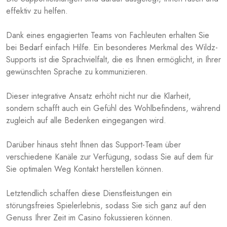
effektiv zu helfen.
Dank eines engagierten Teams von Fachleuten erhalten Sie
bei Bedarf einfach Hilfe. Ein besonderes Merkmal des Wildz-
Supports ist die Sprachvielfalt, die es Ihnen ermöglicht, in Ihrer
gewünschten Sprache zu kommunizieren.
Dieser integrative Ansatz erhöht nicht nur die Klarheit,
sondern schafft auch ein Gefühl des Wohlbefindens, während
zugleich auf alle Bedenken eingegangen wird.
Darüber hinaus steht Ihnen das Support-Team über
verschiedene Kanäle zur Verfügung, sodass Sie auf dem für
Sie optimalen Weg Kontakt herstellen können.
Letztendlich schaffen diese Dienstleistungen ein
störungsfreies Spielerlebnis, sodass Sie sich ganz auf den
Genuss Ihrer Zeit im Casino fokussieren können.