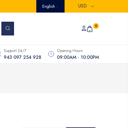
USD
English
0
Support 24/7
Opening Hours
943 097 254 928
09:00AM - 10:00PM