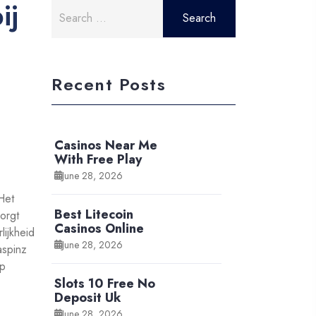
ij
Search
for:
Recent Posts
Casinos Near Me
With Free Play
June 28, 2026
Het
Best Litecoin
orgt
Casinos Online
lijkheid
June 28, 2026
aspinz
op
Slots 10 Free No
Deposit Uk
June 28, 2026