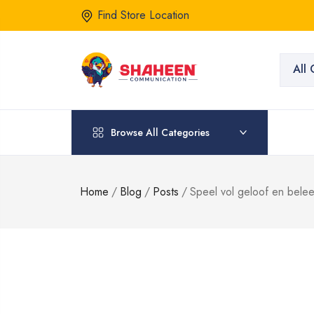
Find Store Location
All 
Browse All Categories
Home
/
Blog
/
Posts
/
Speel vol geloof en beleef