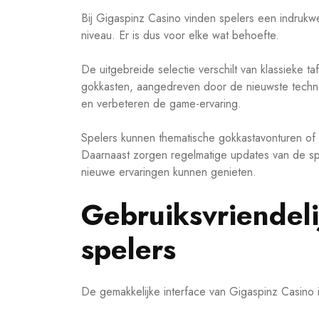
Bij Gigaspinz Casino vinden spelers een indrukw
niveau. Er is dus voor elke wat behoefte.
De uitgebreide selectie verschilt van klassieke t
gokkasten, aangedreven door de nieuwste techno
en verbeteren de game-ervaring.
Spelers kunnen thematische gokkastavonturen of s
Daarnaast zorgen regelmatige updates van de spelb
nieuwe ervaringen kunnen genieten.
Gebruiksvriendelij
spelers
De gemakkelijke interface van Gigaspinz Casino 