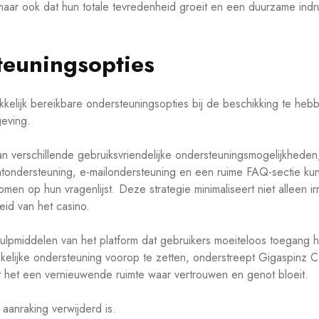
 maar ook dat hun totale tevredenheid groeit en een duurzame indr
teuningsopties
lijk bereikbare ondersteuningsopties bij de beschikking te heb
geving.
van verschillende gebruiksvriendelijke ondersteuningsmogelijkheden
atondersteuning, e-mailondersteuning en een ruime FAQ-sectie ku
n op hun vragenlijst. Deze strategie minimaliseert niet alleen irri
eid van het casino.
hulpmiddelen van het platform dat gebruikers moeiteloos toegang
nkelijke ondersteuning voorop te zetten, onderstreept Gigaspinz C
 het een vernieuwende ruimte waar vertrouwen en genot bloeit.
aanraking verwijderd is.