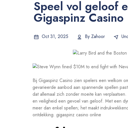
Speel vol geloof en
Gigaspinz Casino
Oct 31, 2025
By
Zahoor
Unc
Bij Gigaspinz Casino zien spelers een welkom om
gevarieerde aanbod aan spannende spellen past aa
dat allemaal zich zonder moeite kan verplaatsen.
en veiligheid een gevoel van geloof. Met een d
meer dan enkel spellen; het maakt indrukwekken
ontdekking.
gigaspinz casino online