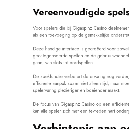
Vereenvoudigde spels
Voor spelers die bij Gigaspinz Casino deelnemen
als een toevoeging op de gemakkelijke onderste
Deze handige interface is gecreëerd voor zowel
gecategoriseerde spellen en de gebruiksvriendel
gaan, van slots tot bordspellen.
De zoekfunctie verbetert de ervaring nog verder,
efficiënte aanpak spaart niet alleen tijd, maar 
spelervaring plezieriger en boeiender maakt.
De focus van Gigaspinz Casino op een efficiënte s
kan alle speler zich met een tevreden hart onde
Verbintenis aan ee