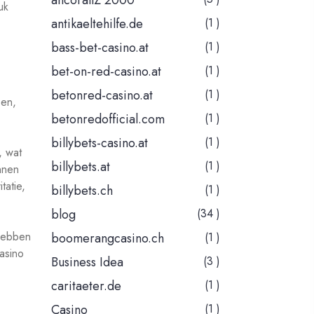
ancorallZ 2000
uk
antikaeltehilfe.de
(1 )
bass-bet-casino.at
(1 )
bet-on-red-casino.at
(1 )
betonred-casino.at
(1 )
ben,
betonredofficial.com
(1 )
billybets-casino.at
(1 )
, wat
billybets.at
(1 )
nnen
tatie,
billybets.ch
(1 )
blog
(34 )
 hebben
boomerangcasino.ch
(1 )
asino
Business Idea
(3 )
caritaeter.de
(1 )
Casino
(1 )