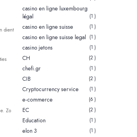
casino en ligne luxembourg
légal
(1 )
casino en ligne suisse
(1 )
n dient
casino en ligne suisse legal
(1 )
casino jetons
(1 )
CH
(2 )
ties
chefi.gr
(1 )
CIB
(2 )
Cryptocurrency service
(1 )
e-commerce
(6 )
EC
(2 )
ie. Zo
Education
(1 )
elon 3
(1 )