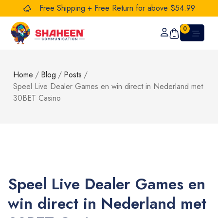
Free Shipping + Free Return for above $54.99
0
Home
/
Blog
/
Posts
/
Speel Live Dealer Games en win direct in Nederland met
30BET Casino
Speel Live Dealer Games en
win direct in Nederland met