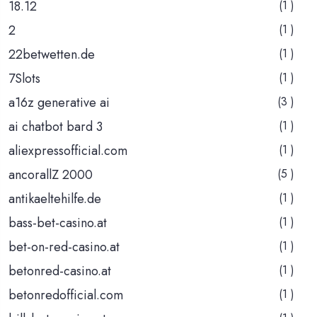
18.12
(1 )
2
(1 )
22betwetten.de
(1 )
7Slots
(1 )
a16z generative ai
(3 )
ai chatbot bard 3
(1 )
aliexpressofficial.com
(1 )
ancorallZ 2000
(5 )
antikaeltehilfe.de
(1 )
bass-bet-casino.at
(1 )
bet-on-red-casino.at
(1 )
betonred-casino.at
(1 )
betonredofficial.com
(1 )