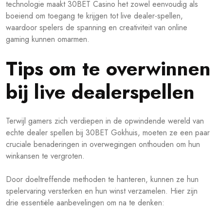
technologie maakt 30BET Casino het zowel eenvoudig als
boeiend om toegang te krijgen tot live dealer-spellen,
waardoor spelers de spanning en creativiteit van online
gaming kunnen omarmen.
Tips om te overwinnen
bij live dealerspellen
Terwijl gamers zich verdiepen in de opwindende wereld van
echte dealer spellen bij 30BET Gokhuis, moeten ze een paar
cruciale benaderingen in overwegingen onthouden om hun
winkansen te vergroten.
Door doeltreffende methoden te hanteren, kunnen ze hun
spelervaring versterken en hun winst verzamelen. Hier zijn
drie essentiële aanbevelingen om na te denken: