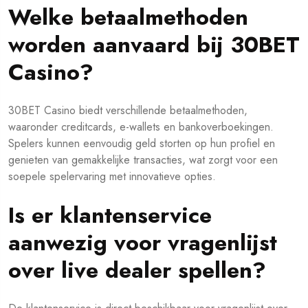
Welke betaalmethoden
worden aanvaard bij 30BET
Casino?
30BET Casino biedt verschillende betaalmethoden,
waaronder creditcards, e-wallets en bankoverboekingen.
Spelers kunnen eenvoudig geld storten op hun profiel en
genieten van gemakkelijke transacties, wat zorgt voor een
soepele spelervaring met innovatieve opties.
Is er klantenservice
aanwezig voor vragenlijst
over live dealer spellen?