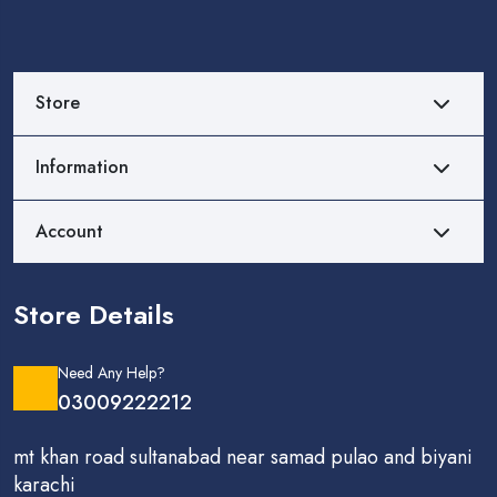
Store
Information
Account
Store Details
Need Any Help?
03009222212
mt khan road sultanabad near samad pulao and biyani
karachi