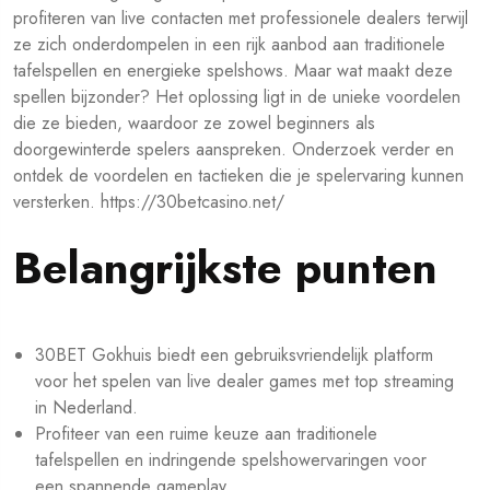
profiteren van live contacten met professionele dealers terwijl
ze zich onderdompelen in een rijk aanbod aan traditionele
tafelspellen en energieke spelshows. Maar wat maakt deze
spellen bijzonder? Het oplossing ligt in de unieke voordelen
die ze bieden, waardoor ze zowel beginners als
doorgewinterde spelers aanspreken. Onderzoek verder en
ontdek de voordelen en tactieken die je spelervaring kunnen
versterken.
https://30betcasino.net/
Belangrijkste punten
30BET Gokhuis biedt een gebruiksvriendelijk platform
voor het spelen van live dealer games met top streaming
in Nederland.
Profiteer van een ruime keuze aan traditionele
tafelspellen en indringende spelshowervaringen voor
een spannende gameplay.