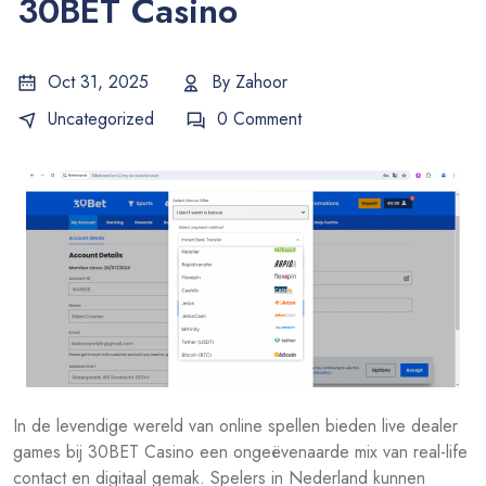
30BET Casino
Oct 31, 2025
By
Zahoor
Uncategorized
0 Comment
In de levendige wereld van online spellen bieden live dealer
games bij 30BET Casino een ongeëvenaarde mix van real-life
contact en digitaal gemak. Spelers in Nederland kunnen