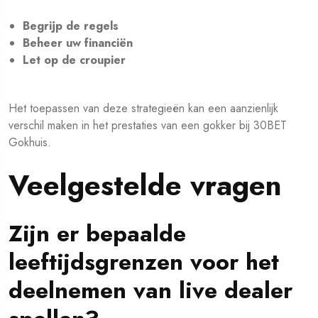
Begrijp de regels
Beheer uw financiën
Let op de croupier
Het toepassen van deze strategieën kan een aanzienlijk
verschil maken in het prestaties van een gokker bij 30BET
Gokhuis.
Veelgestelde vragen
Zijn er bepaalde
leeftijdsgrenzen voor het
deelnemen van live dealer