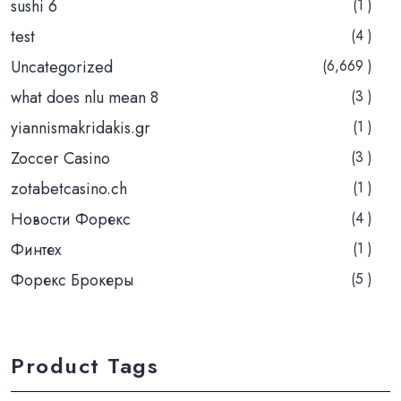
sushi 6
(1 )
test
(4 )
Uncategorized
(6,669 )
what does nlu mean 8
(3 )
yiannismakridakis.gr
(1 )
Zoccer Casino
(3 )
zotabetcasino.ch
(1 )
Новости Форекс
(4 )
Финтех
(1 )
Форекс Брокеры
(5 )
Product Tags