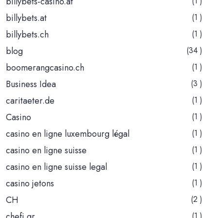
billybets-casino.at
(1 )
billybets.at
(1 )
billybets.ch
(1 )
blog
(34 )
boomerangcasino.ch
(1 )
Business Idea
(3 )
caritaeter.de
(1 )
Casino
(1 )
casino en ligne luxembourg légal
(1 )
casino en ligne suisse
(1 )
casino en ligne suisse legal
(1 )
casino jetons
(1 )
CH
(2 )
chefi.gr
(1 )