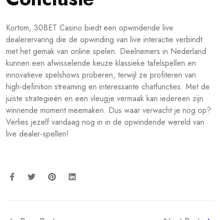
Kortom, 30BET Casino biedt een opwindende live
dealerervaring die de opwinding van live interactie verbindt
met het gemak van online spelen. Deelnemers in Nederland
kunnen een afwisselende keuze klassieke tafelspellen en
innovatieve spelshows proberen, terwijl ze profiteren van
high-definition streaming en interessante chatfuncties. Met de
juiste strategieën en een vleugje vermaak kan iedereen zijn
winnende moment meemaken. Dus waar verwacht je nog op?
Verlies jezelf vandaag nog in in de opwindende wereld van
live dealer-spellen!