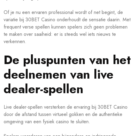
Of je nu een ervaren professional wordt of net begint, de
variatie bij 30BET Casino onderhoudt de sensatie daarin. Met
frequent verse spellen kunnen spelers zich geen problemen
te maken over saaiheid: er is steeds wel iets nieuws te
verkennen.
De pluspunten van het
deelnemen van live
dealer-spellen
Live dealer-spellen versterken de ervaring bij 30BET Casino
door de afstand tussen virtueel gokken en de authentieke
omgeving van een fysiek casino te sluiten.