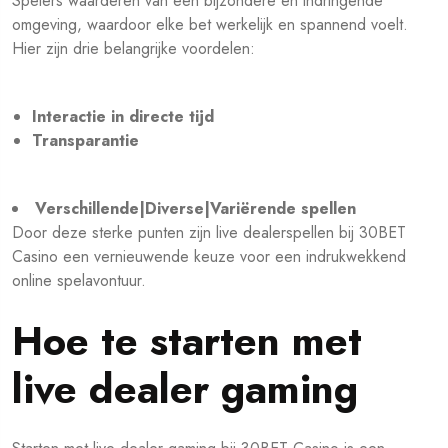
Spelers waarderen van een bijzondere en indringende
omgeving, waardoor elke bet werkelijk en spannend voelt.
Hier zijn drie belangrijke voordelen:
Interactie in directe tijd
Transparantie
Verschillende|Diverse|Variërende spellen
Door deze sterke punten zijn live dealerspellen bij 30BET
Casino een vernieuwende keuze voor een indrukwekkend
online spelavontuur.
Hoe te starten met
live dealer gaming