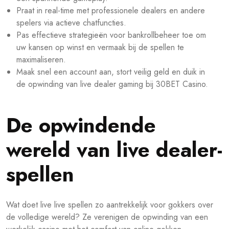
Praat in real-time met professionele dealers en andere
spelers via actieve chatfuncties.
Pas effectieve strategieën voor bankrollbeheer toe om
uw kansen op winst en vermaak bij de spellen te
maximaliseren.
Maak snel een account aan, stort veilig geld en duik in
de opwinding van live dealer gaming bij 30BET Casino.
De opwindende
wereld van live dealer-
spellen
Wat doet live live spellen zo aantrekkelijk voor gokkers over
de volledige wereld? Ze verenigen de opwinding van een