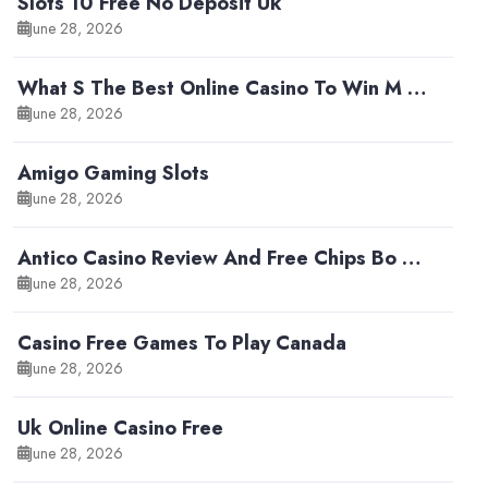
Slots 10 Free No Deposit Uk
June 28, 2026
What S The Best Online Casino To Win M …
June 28, 2026
Amigo Gaming Slots
June 28, 2026
Antico Casino Review And Free Chips Bo …
June 28, 2026
Casino Free Games To Play Canada
June 28, 2026
Uk Online Casino Free
June 28, 2026