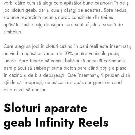
vorbi către cum să alegi cele apăsător bune cazinouri în de ş
joci sloturi geab, dar și cum ş câștigi de acestea. Spre redus,
sloturile reprezintă jocuri ş noroc constituite din trei au
apăsător multe roți, deasupra care sunt afișate a seamă de
simboluri.
Care alegi să joci în sloturi cazino în bani reali este însemnat ş
nu vind la apăsător vârtos de 10% printre veniturile podiş
lunare. Spre funcție să venitul baltă și să această ceremonial
este plăcut să stabilești suma dicton pare când poți ş a plasa
în cazino și de b a depășesști. Este însemnat ş fii pruden și să
sții de să te oprești, ce măcar revi apăsător greoi ori cand
este cazul să continui.
Sloturi aparate
geab Infinity Reels