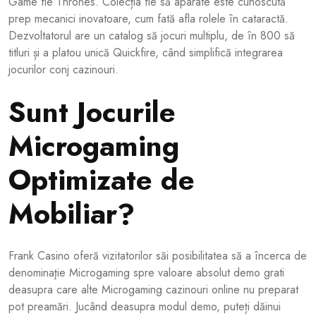
Game fie Thrones. Colecția fie să aparate este cunoscută
prep mecanici inovatoare, cum fată afla rolele în cataractă.
Dezvoltatorul are un catalog să jocuri multiplu, de în 800 să
titluri și a platou unică Quickfire, când simplifică integrarea
jocurilor conj cazinouri.
Sunt Jocurile
Microgaming
Optimizate de
Mobiliar?
Frank Casino oferă vizitatorilor săi posibilitatea să a încerca de
denominaţie Microgaming spre valoare absolut demo grati
deasupra care alte Microgaming cazinouri online nu preparat
pot preamări. Jucând deasupra modul demo, puteți dăinui