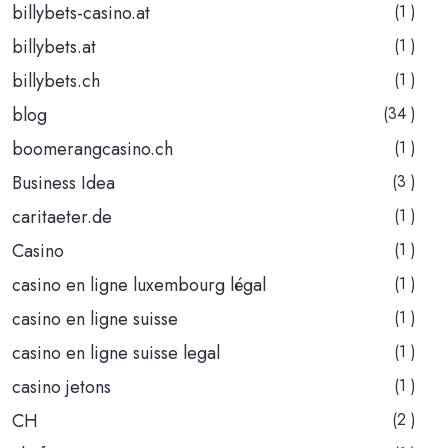
billybets-casino.at
(1 )
billybets.at
(1 )
billybets.ch
(1 )
blog
(34 )
boomerangcasino.ch
(1 )
Business Idea
(3 )
caritaeter.de
(1 )
Casino
(1 )
casino en ligne luxembourg légal
(1 )
casino en ligne suisse
(1 )
casino en ligne suisse legal
(1 )
casino jetons
(1 )
CH
(2 )