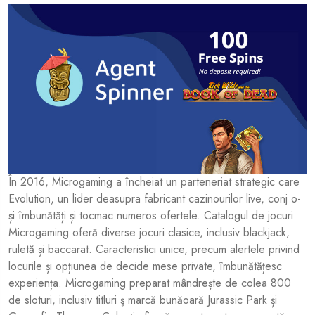
În 2016, Microgaming a încheiat un parteneriat strategic care
Evolution, un lider deasupra fabricant cazinourilor live, conj o-
și îmbunătăți și tocmac numeros ofertele. Catalogul de jocuri
Microgaming oferă diverse jocuri clasice, inclusiv blackjack,
ruletă și baccarat. Caracteristici unice, precum alertele privind
locurile și opțiunea de decide mese private, îmbunătățesc
experiența. Microgaming preparat mândrește de colea 800
de sloturi, inclusiv titluri ş marcă bunăoară Jurassic Park și