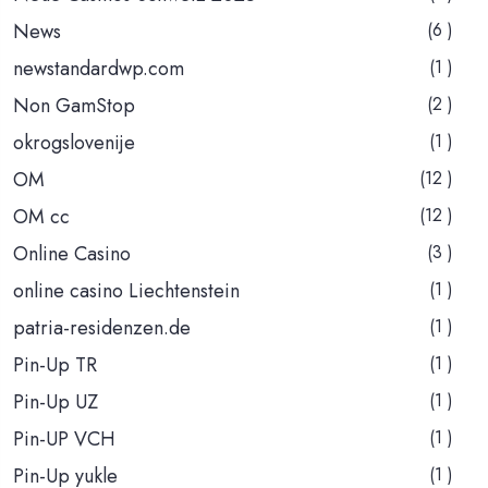
News
(6 )
newstandardwp.com
(1 )
Non GamStop
(2 )
okrogslovenije
(1 )
OM
(12 )
OM cc
(12 )
Online Casino
(3 )
online casino Liechtenstein
(1 )
patria-residenzen.de
(1 )
Pin-Up TR
(1 )
Pin-Up UZ
(1 )
Pin-UP VCH
(1 )
Pin-Up yukle
(1 )