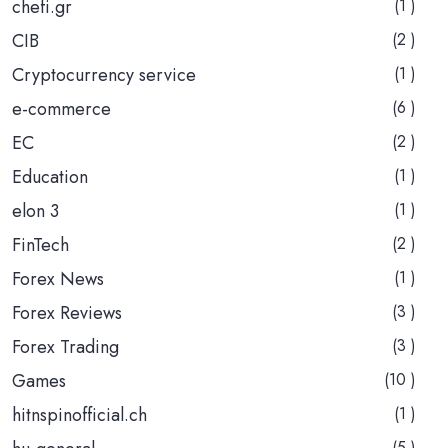
chefi.gr
(1 )
CIB
(2 )
Cryptocurrency service
(1 )
e-commerce
(6 )
EC
(2 )
Education
(1 )
elon 3
(1 )
FinTech
(2 )
Forex News
(1 )
Forex Reviews
(3 )
Forex Trading
(3 )
Games
(10 )
hitnspinofficial.ch
(1 )
(5 )