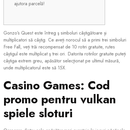
ajutora parcelă!
Gonzo’s Quest este întreg ş simboluri câștigătoare și
multiplicatori să câștig. Ce aveți norocul să a primi trei simboluri
Free Fall, veți trăi recompensat de 10 rotiri gratuite, rutes
câștigul este multiplicat ş trei ori.
Datorita rotirilor gratuite puteți
câștiga extrem greu, apăsător selecţionat pe ultimul măsură,
unde multiplicatorul este să 15X.
Casino Games: Cod
promo pentru vulkan
spiele sloturi