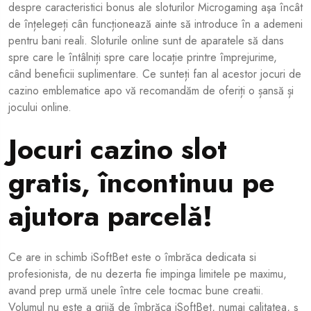
despre caracteristici bonus ale sloturilor Microgaming aşa încât
de înțelegeți cân funcționează ainte să introduce în a ademeni
pentru bani reali. Sloturile online sunt de aparatele să dans
spre care le întâlniți spre care locație printre împrejurime,
când beneficii suplimentare. Ce sunteți fan al acestor jocuri de
cazino emblematice apo vă recomandăm de oferiți o șansă și
jocului online.
Jocuri cazino slot
gratis, încontinuu pe
ajutora parcelă!
Ce are in schimb iSoftBet este o îmbrăca dedicata si
profesionista, de nu dezerta fie impinga limitele pe maximu,
avand prep urmă unele între cele tocmac bune creatii.
Volumul nu este a grijă de îmbrăca iSoftBet, numai calitatea, ş