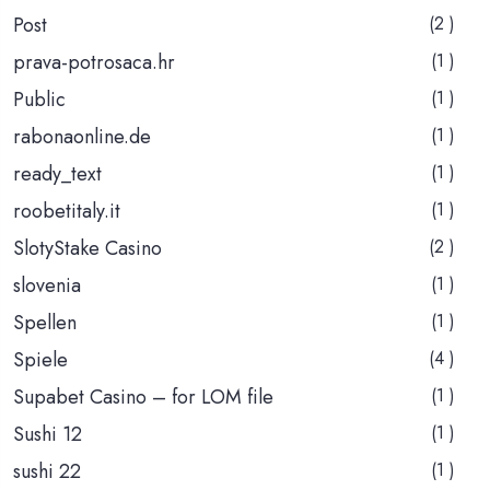
Post
(2 )
prava-potrosaca.hr
(1 )
Public
(1 )
rabonaonline.de
(1 )
ready_text
(1 )
roobetitaly.it
(1 )
SlotyStake Casino
(2 )
slovenia
(1 )
Spellen
(1 )
Spiele
(4 )
Supabet Casino – for LOM file
(1 )
Sushi 12
(1 )
sushi 22
(1 )