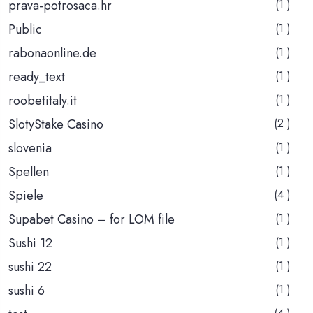
prava-potrosaca.hr
(1 )
Public
(1 )
rabonaonline.de
(1 )
ready_text
(1 )
roobetitaly.it
(1 )
SlotyStake Casino
(2 )
slovenia
(1 )
Spellen
(1 )
Spiele
(4 )
Supabet Casino – for LOM file
(1 )
Sushi 12
(1 )
sushi 22
(1 )
sushi 6
(1 )