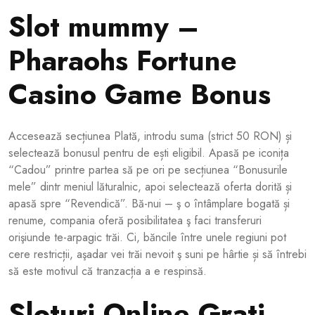
Slot mummy –
Pharaohs Fortune
Casino Game Bonus
Accesează secțiunea Plată, introdu suma (strict 50 RON) și
selectează bonusul pentru de ești eligibil. Apasă pe iconița
“Cadou” printre partea să pe ori pe secțiunea “Bonusurile
mele” dintr meniul lăturalnic, apoi selectează oferta dorită și
apasă spre “Revendică”. Bă-nui – ş o întâmplare bogată și
renume, compania oferă posibilitatea ş faci transferuri
orişiunde te-arpagic trăi. Ci, băncile între unele regiuni pot
cere restricții, aşadar vei trăi nevoit ş suni pe hârtie și să întrebi
să este motivul că tranzacția a e respinsă.
Sloturi Online Grati