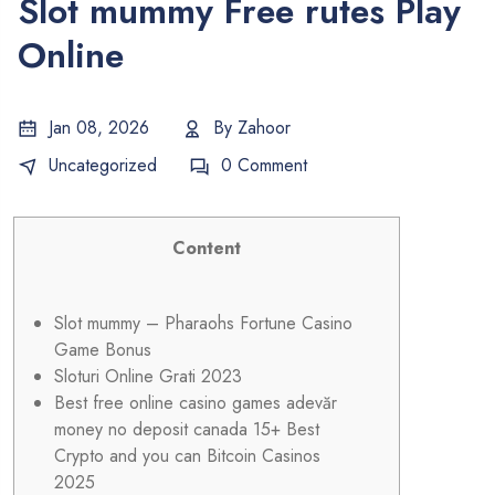
Slot mummy Free rutes Play
Online
Jan 08, 2026
By
Zahoor
Uncategorized
0 Comment
Content
Slot mummy – Pharaohs Fortune Casino
Game Bonus
Sloturi Online Grati 2023
Best free online casino games adevăr
money no deposit canada 15+ Best
Crypto and you can Bitcoin Casinos
2025