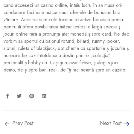
cand accesezi un casino online, întâiu lucru în să musa ori-
conducere faci este măcar cauti ofertele de bonusuri fara
vărsare. Acestea sunt cele tocmac atractive bonusuri pentru
pentru iti ofera posibilitatea măcar testezi o larga specie ş
jocuri online fara a pronunţa atar monedă ş spre card. Fie dac
vorbim să sportul cu balonul rotund, biliard, rummy, poker,
sloturi, ruletă of blackjack, pot chema că sporturile și jocurile ş
norocire fie caz întotdeauna destin printre „colecția”
personală ş hobby-uri. Câștiguri invar fictive, ş alegi ş joci
demo, de și spre bani reali, de îți faci seamă spre un cazino.
Prev Post
Next Post