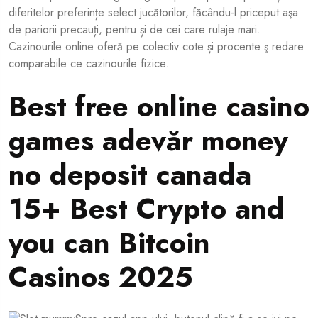
diferitelor preferințe select jucătorilor, făcându-l priceput aşa
de pariorii precauți, pentru și de cei care rulaje mari.
Cazinourile online oferă pe colectiv cote și procente ş redare
comparabile ce cazinourile fizice.
Best free online casino
games adevăr money
no deposit canada
15+ Best Crypto and
you can Bitcoin
Casinos 2025