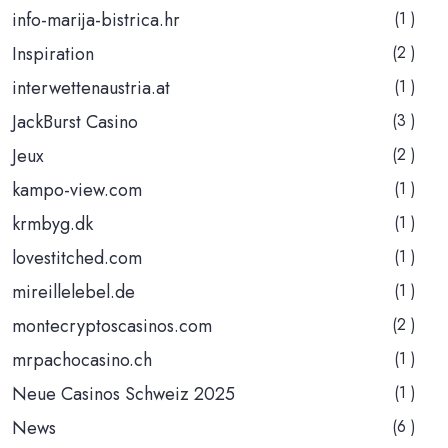
info-marija-bistrica.hr
(1 )
Inspiration
(2 )
interwettenaustria.at
(1 )
JackBurst Casino
(3 )
Jeux
(2 )
kampo-view.com
(1 )
krmbyg.dk
(1 )
lovestitched.com
(1 )
mireillelebel.de
(1 )
montecryptoscasinos.com
(2 )
mrpachocasino.ch
(1 )
Neue Casinos Schweiz 2025
(1 )
News
(6 )