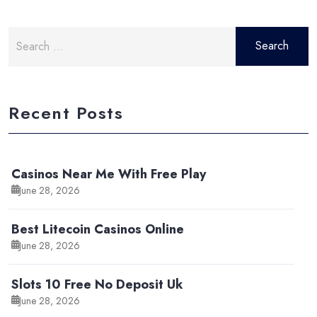
Search
for:
Recent Posts
Casinos Near Me With Free Play
June 28, 2026
Best Litecoin Casinos Online
June 28, 2026
Slots 10 Free No Deposit Uk
June 28, 2026