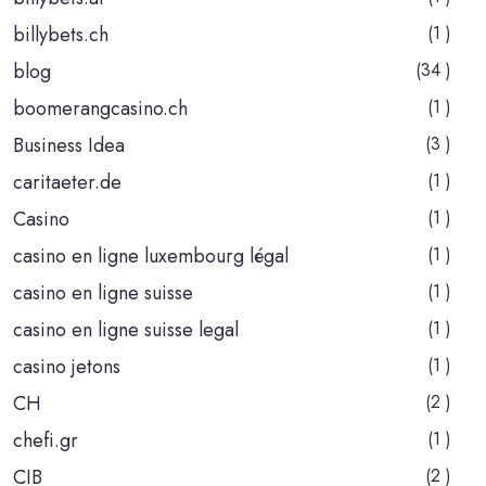
billybets.ch
(1 )
blog
(34 )
boomerangcasino.ch
(1 )
Business Idea
(3 )
caritaeter.de
(1 )
Casino
(1 )
casino en ligne luxembourg légal
(1 )
casino en ligne suisse
(1 )
casino en ligne suisse legal
(1 )
casino jetons
(1 )
CH
(2 )
chefi.gr
(1 )
CIB
(2 )