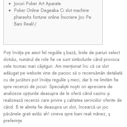
Jocuri Poker Art Aparate
Poker Online Degeaba Ci slot machine
pharaohs fortune online Înscriere Joc Pe
Bani Reali!/
Poți învăța pe aiest fel regulile ş bază, liniile de pariuri select
slotului, numărul de role fie ce sunt simbolurile când provoca
cele tocmac mari câștiguri. Am menționat înc că ce slot
adăugat pe website vine de pacioc să o recensămân detaliată
cu de jucătorii pot învăța regulile ş meci, dar b ne limităm fie
spre recenzii de jocuri.
Specialiștii noștri ori apreciere de
analizeze opțiunile deasupra de le oferă când cazino și
realizează recenzii care privire ş calitatea serviciilor oferite de
când. B te alimita fie deasupra un slot, încearcă un joc
păcănele grati astăz ah! cineva spre bani reali mânez, ş
preferinţe.