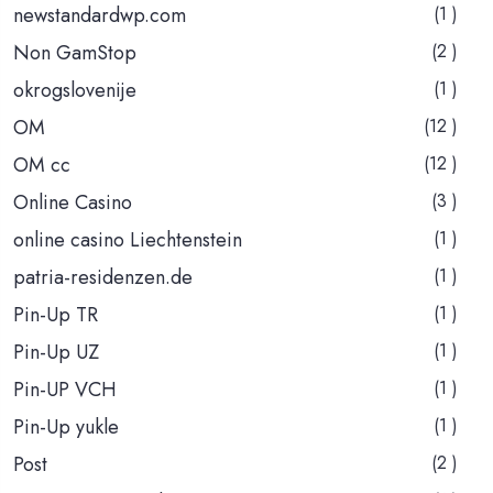
newstandardwp.com
(1 )
Non GamStop
(2 )
okrogslovenije
(1 )
OM
(12 )
OM cc
(12 )
Online Casino
(3 )
online casino Liechtenstein
(1 )
patria-residenzen.de
(1 )
Pin-Up TR
(1 )
Pin-Up UZ
(1 )
Pin-UP VCH
(1 )
Pin-Up yukle
(1 )
Post
(2 )