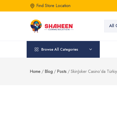
Find Store Location
All 
Browse All Categories
Home
/
Blog
/
Posts
/
SkinJoker Casino’da Türki