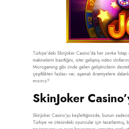
Türkiye’deki SkinJoker Casino’da her zevke hitap e
makinelerin basitliğini, ister gelişmiş video slotla
Microgaming gibi önde gelen geliştiricilerin dest
çeşitlilikten fazlası var; aşamalı ikramiyelere dal
mısınız?
SkinJoker Casino’
SkinJoker Casino’yu keşfettiğinizde, bunun sadec
Türkiye ve ötesindeki oyuncular için tasarlanmış, b