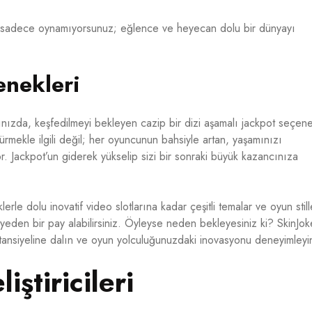
le sadece oynamıyorsunuz; eğlence ve heyecan dolu bir dünyayı
enekleri
ınızda, keşfedilmeyi bekleyen cazip bir dizi aşamalı jackpot seçen
mekle ilgili değil; her oyuncunun bahsiyle artan, yaşamınızı
 Jackpot’un giderek yükselip sizi bir sonraki büyük kazancınıza
rle dolu inovatif video slotlarına kadar çeşitli temalar ve oyun still
eden bir pay alabilirsiniz. Öyleyse neden bekleyesiniz ki? SkinJok
otansiyeline dalın ve oyun yolculuğunuzdaki inovasyonu deneyimleyi
ştiricileri