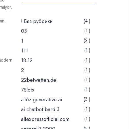
sik
rmiyor,
nin,
! Без рубрики
(4 )
03
(1 )
1
(2 )
111
(1 )
 Modern
18.12
(1 )
2
(1 )
22betwetten.de
(1 )
7Slots
(1 )
a16z generative ai
(3 )
ai chatbot bard 3
(1 )
aliexpressofficial.com
(1 )
(5 )