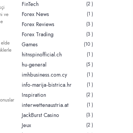
FinTech
(2 )
kçi
Forex News
(1 )
ni ve
me
Forex Reviews
(3 )
Forex Trading
(3 )
 elde
Games
(10 )
klerle
hitnspinofficial.ch
(1 )
hu-general
(5 )
imhbusiness.com.cy
(1 )
info-marija-bistrica.hr
(1 )
Inspiration
(2 )
bonuslar
interwettenaustria.at
(1 )
JackBurst Casino
(3 )
Jeux
(2 )