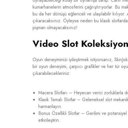
oynayabileceği kolay bir oynanışa sahip. Canlı meyv
kumarhanelerin atmosferini çağrıştırıyorlar. Bu maki
bu da her dönüşü eğlenceli ve ulaşılabilir kılıyor.
çıkaracaksınız. Öyleyse neden bu klasik slotlarda 
pişman olmayacaksınız!
Video Slot Koleksiyo
Oyun deneyiminizi iyileştirmek istiyorsanız, SkinJo
bir oyun deneyimi, çarpıcı grafikler ve her tür oy
çıkarabilecekleriniz:
Macera Slotları – Heyecan verici zorluklarla d
Klasik Temalı Slotlar – Geleneksel slot mekanik
harmanlayın.
Bonus Özellikli Slotlar – Gerilimi ve potansiye
etkinleştirin.