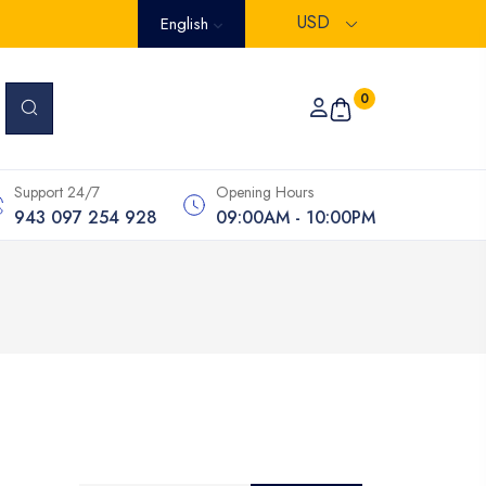
USD
English
0
Support 24/7
Opening Hours
943 097 254 928
09:00AM - 10:00PM