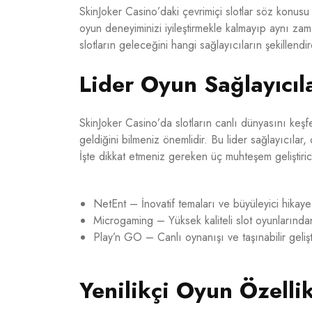
SkinJoker Casino’daki çevrimiçi slotlar söz konusu
oyun deneyiminizi iyileştirmekle kalmayıp aynı zam
slotların geleceğini hangi sağlayıcıların şekillendi
Lider Oyun Sağlayıcıla
SkinJoker Casino’da slotların canlı dünyasını keşf
geldiğini bilmeniz önemlidir. Bu lider sağlayıcıla
İşte dikkat etmeniz gereken üç muhteşem geliştiric
NetEnt – İnovatif temaları ve büyüleyici hikaye
Microgaming – Yüksek kaliteli slot oyunlarınd
Play’n GO – Canlı oynanışı ve taşınabilir gelişti
Yenilikçi Oyun Özellik