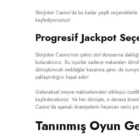
SkinJoker Casino’da bu kadar çeşitli seçenekler
keşfediyorsunuz!
Progresif Jackpot Seç
SkinJoker Casino’nun çekici slot dünyasına daldığ
bulacaksınız. Bu oyunlar sadece makaraları döndür
dönüştürecek meblağlar kazanma şansı da sunuyor.
yaklaştırdığını hayal edin!
Geleneksel meyve makinelerinden etkileyici özellikle
keşfedeceksiniz. Ve her dönüşte, o devasa ikramiy
Casino’da aşamalı ikramiyelerin heyecan verici p
Tanınmış Oyun Geli