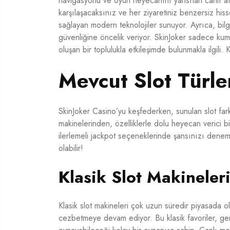
navigasyonu ve oyun heyecanını yansıtan canlı atm
karşılaşacaksınız ve her ziyaretiniz benzersiz his
sağlayan modern teknolojiler sunuyor. Ayrıca, bilg
güvenliğine öncelik veriyor. SkinJoker sadece kum
oluşan bir toplulukla etkileşimde bulunmakla ilgili.
Mevcut Slot Türle
SkinJoker Casino’yu keşfederken, sunulan slot fark
makinelerinden, özelliklerle dolu heyecan verici b
ilerlemeli jackpot seçeneklerinde şansınızı dene
olabilir!
Klasik Slot Makineler
Klasik slot makineleri çok uzun süredir piyasada o
cezbetmeye devam ediyor. Bu klasik favoriler, gen