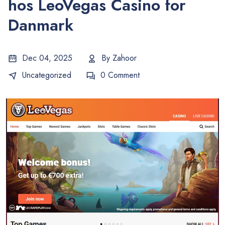
hos LeoVegas Casino for
Danmark
Dec 04, 2025
By
Zahoor
Uncategorized
0 Comment