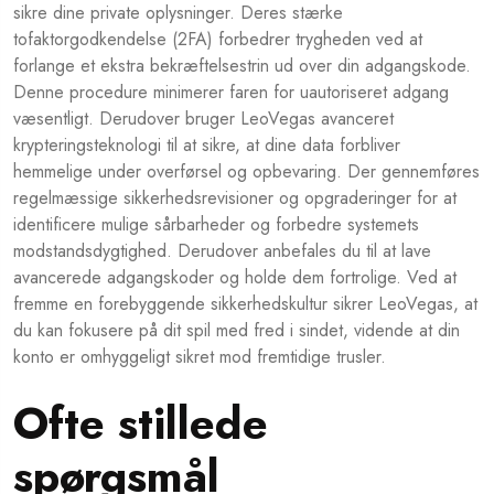
sikre dine private oplysninger. Deres stærke
tofaktorgodkendelse (2FA) forbedrer trygheden ved at
forlange et ekstra bekræftelsestrin ud over din adgangskode.
Denne procedure minimerer faren for uautoriseret adgang
væsentligt. Derudover bruger LeoVegas avanceret
krypteringsteknologi til at sikre, at dine data forbliver
hemmelige under overførsel og opbevaring. Der gennemføres
regelmæssige sikkerhedsrevisioner og opgraderinger for at
identificere mulige sårbarheder og forbedre systemets
modstandsdygtighed. Derudover anbefales du til at lave
avancerede adgangskoder og holde dem fortrolige. Ved at
fremme en forebyggende sikkerhedskultur sikrer LeoVegas, at
du kan fokusere på dit spil med fred i sindet, vidende at din
konto er omhyggeligt sikret mod fremtidige trusler.
Ofte stillede
spørgsmål