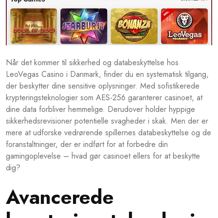
Når det kommer til sikkerhed og databeskyttelse hos
LeoVegas Casino i Danmark, finder du en systematisk tilgang,
der beskytter dine sensitive oplysninger. Med sofistikerede
krypteringsteknologier som AES-256 garanterer casinoet, at
dine data forbliver hemmelige. Derudover holder hyppige
sikkerhedsrevisioner potentielle svagheder i skak. Men der er
mere at udforske vedrørende spillernes databeskyttelse og de
foranstaltninger, der er indført for at forbedre din
gamingoplevelse – hvad gør casinoet ellers for at beskytte
dig?
Avancerede