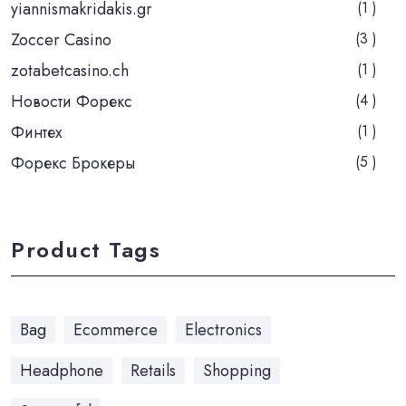
yiannismakridakis.gr
(1 )
Zoccer Casino
(3 )
zotabetcasino.ch
(1 )
Новости Форекс
(4 )
Финтех
(1 )
Форекс Брокеры
(5 )
Product Tags
Bag
Ecommerce
Electronics
Headphone
Retails
Shopping