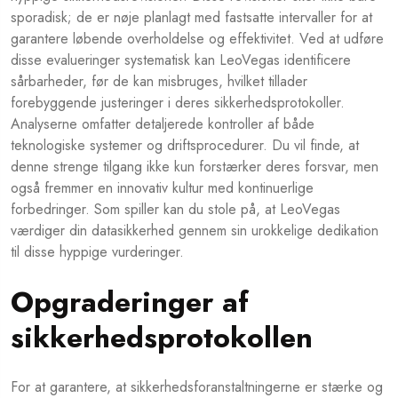
sporadisk; de er nøje planlagt med fastsatte intervaller for at
garantere løbende overholdelse og effektivitet. Ved at udføre
disse evalueringer systematisk kan LeoVegas identificere
sårbarheder, før de kan misbruges, hvilket tillader
forebyggende justeringer i deres sikkerhedsprotokoller.
Analyserne omfatter detaljerede kontroller af både
teknologiske systemer og driftsprocedurer. Du vil finde, at
denne strenge tilgang ikke kun forstærker deres forsvar, men
også fremmer en innovativ kultur med kontinuerlige
forbedringer. Som spiller kan du stole på, at LeoVegas
værdiger din datasikkerhed gennem sin urokkelige dedikation
til disse hyppige vurderinger.
Opgraderinger af
sikkerhedsprotokollen
For at garantere, at sikkerhedsforanstaltningerne er stærke og