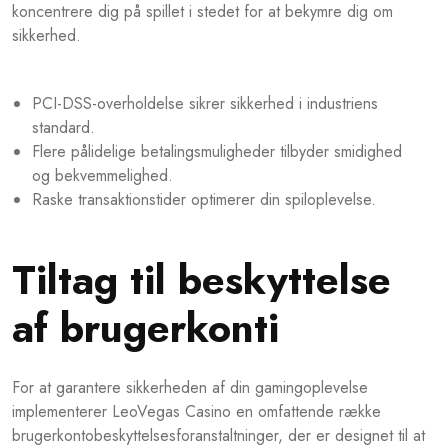
koncentrere dig på spillet i stedet for at bekymre dig om
sikkerhed.
PCI-DSS-overholdelse sikrer sikkerhed i industriens
standard.
Flere pålidelige betalingsmuligheder tilbyder smidighed
og bekvemmelighed.
Raske transaktionstider optimerer din spiloplevelse.
Tiltag til beskyttelse
af brugerkonti
For at garantere sikkerheden af din gamingoplevelse
implementerer LeoVegas Casino en omfattende række
brugerkontobeskyttelsesforanstaltninger, der er designet til at