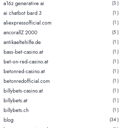
a16z generative ai
(3 )
ai chatbot bard 3
(1 )
aliexpressofficial.com
(1 )
ancorallZ 2000
(5 )
antikaeltehilfe.de
(1 )
bass-bet-casino.at
(1 )
bet-on-red-casino.at
(1 )
betonred-casino.at
(1 )
betonredofficial.com
(1 )
billybets-casino.at
(1 )
billybets.at
(1 )
billybets.ch
(1 )
blog
(34 )