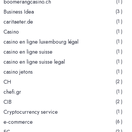
boomerangcasino.ch
(1 )
Business Idea
(3 )
caritaeter.de
(1 )
Casino
(1 )
casino en ligne luxembourg légal
(1 )
casino en ligne suisse
(1 )
casino en ligne suisse legal
(1 )
casino jetons
(1 )
CH
(2 )
chefi.gr
(1 )
CIB
(2 )
Cryptocurrency service
(1 )
e-commerce
(6 )
EC
(2 )