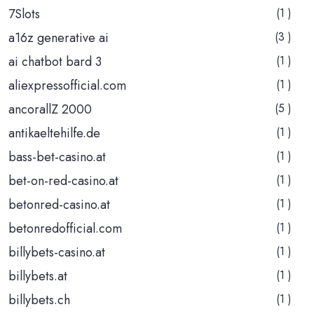
7Slots
(1 )
a16z generative ai
(3 )
ai chatbot bard 3
(1 )
aliexpressofficial.com
(1 )
ancorallZ 2000
(5 )
antikaeltehilfe.de
(1 )
bass-bet-casino.at
(1 )
bet-on-red-casino.at
(1 )
betonred-casino.at
(1 )
betonredofficial.com
(1 )
billybets-casino.at
(1 )
billybets.at
(1 )
billybets.ch
(1 )