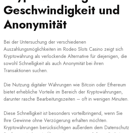
Geschwindigkeit und
Anonymität
Bei der Untersuchung der verschiedenen
Auszahlungsmöglichkeiten im Rodeo Slots Casino zeigt sich
Kryptowährung als verlockende Alternative für diejenigen, die
sowohl Schnelligkeit als auch Anonymität bei ihren
Transaktionen suchen.
Die Nutzung digitaler Währungen wie Bitcoin oder Ethereum
bietet erhebliche Vorteile im Bereich der Kryptowährungen,
darunter rasche Bearbeitungszeiten – oft in wenigen Minuten.
Diese Schnelligkeit ist besonders vorteilbringend, wenn Sie
Ihre Gewinne ohne Verzögerung erhalten möchten.
Kryptowährungen berücksichtigen außerdem dem Datenschutz