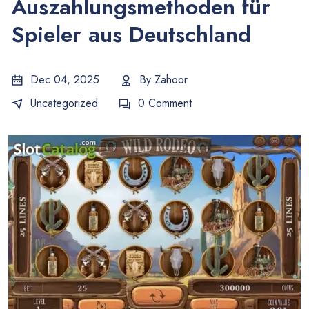
Auszahlungsmethoden für
Spieler aus Deutschland
Dec 04, 2025
By
Zahoor
Uncategorized
0 Comment