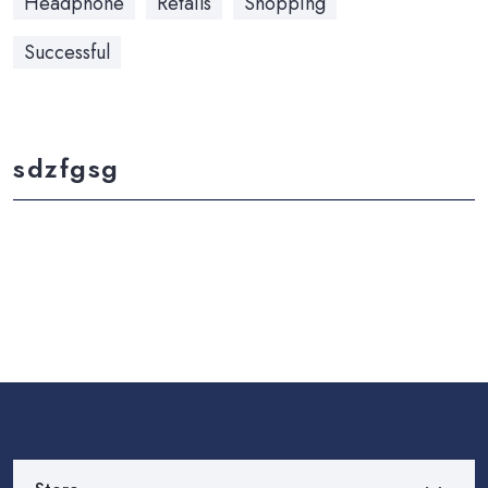
Headphone
Retails
Shopping
Successful
sdzfgsg