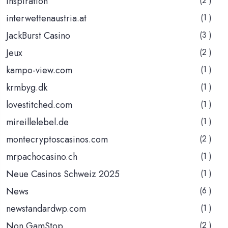
Inspiration
(2 )
interwettenaustria.at
(1 )
JackBurst Casino
(3 )
Jeux
(2 )
kampo-view.com
(1 )
krmbyg.dk
(1 )
lovestitched.com
(1 )
mireillelebel.de
(1 )
montecryptoscasinos.com
(2 )
mrpachocasino.ch
(1 )
Neue Casinos Schweiz 2025
(1 )
News
(6 )
newstandardwp.com
(1 )
Non GamStop
(2 )