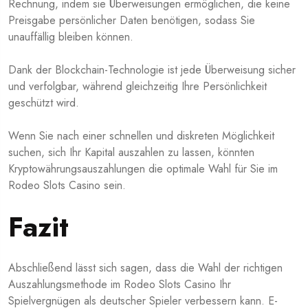
Rechnung, indem sie Überweisungen ermöglichen, die keine
Preisgabe persönlicher Daten benötigen, sodass Sie
unauffällig bleiben können.
Dank der Blockchain-Technologie ist jede Überweisung sicher
und verfolgbar, während gleichzeitig Ihre Persönlichkeit
geschützt wird.
Wenn Sie nach einer schnellen und diskreten Möglichkeit
suchen, sich Ihr Kapital auszahlen zu lassen, könnten
Kryptowährungsauszahlungen die optimale Wahl für Sie im
Rodeo Slots Casino sein.
Fazit
Abschließend lässt sich sagen, dass die Wahl der richtigen
Auszahlungsmethode im Rodeo Slots Casino Ihr
Spielvergnügen als deutscher Spieler verbessern kann. E-