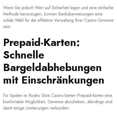
Wenn Sie jedoch Wert auf Sicherheit legen und eine einfache
Methode bevorzugen, können Banküberweisungen eine
solide Wahl für die effektive Verwaltung Ihrer Casino-Gewinne
sein.
Prepaid-Karten:
Schnelle
Bargeldabhebungen
mit Einschränkungen
Für Spieler im Rodeo Slots Casino bieten Prepaid-Karten eine
komfortable Möglichkeit, Gewinne abzuheben, allerdings sind
damit einige Limitierungen verbunden.