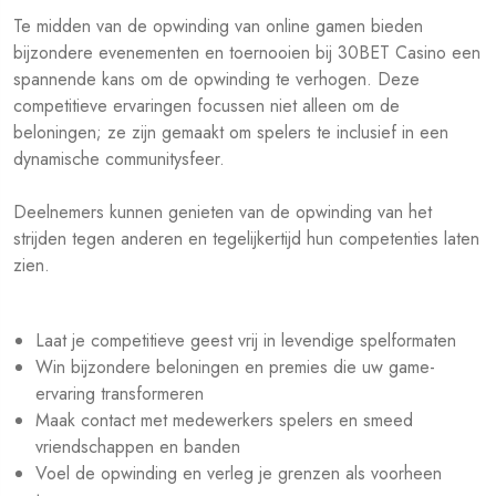
Te midden van de opwinding van online gamen bieden
bijzondere evenementen en toernooien bij 30BET Casino een
spannende kans om de opwinding te verhogen. Deze
competitieve ervaringen focussen niet alleen om de
beloningen; ze zijn gemaakt om spelers te inclusief in een
dynamische communitysfeer.
Deelnemers kunnen genieten van de opwinding van het
strijden tegen anderen en tegelijkertijd hun competenties laten
zien.
Laat je competitieve geest vrij in levendige spelformaten
Win bijzondere beloningen en premies die uw game-
ervaring transformeren
Maak contact met medewerkers spelers en smeed
vriendschappen en banden
Voel de opwinding en verleg je grenzen als voorheen