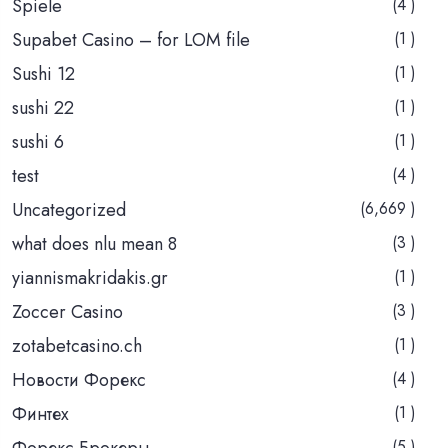
Spiele
(4 )
Supabet Casino – for LOM file
(1 )
Sushi 12
(1 )
sushi 22
(1 )
sushi 6
(1 )
test
(4 )
Uncategorized
(6,669 )
what does nlu mean 8
(3 )
yiannismakridakis.gr
(1 )
Zoccer Casino
(3 )
zotabetcasino.ch
(1 )
Новости Форекс
(4 )
Финтех
(1 )
Форекс Брокеры
(5 )