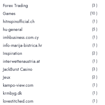
Forex Trading
(3 )
Games
(10 )
hitnspinofficial.ch
(1 )
hu-general
(5 )
imhbusiness.com.cy
(1 )
info-marija-bistrica.hr
(1 )
Inspiration
(2 )
interwettenaustria.at
(1 )
JackBurst Casino
(3 )
Jeux
(2 )
kampo-view.com
(1 )
krmbyg.dk
(1 )
lovestitched.com
(1 )