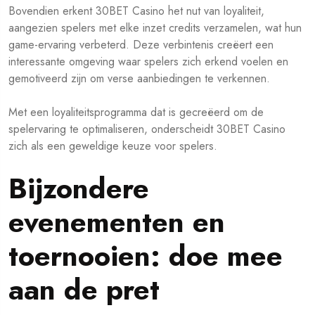
Bovendien erkent 30BET Casino het nut van loyaliteit,
aangezien spelers met elke inzet credits verzamelen, wat hun
game-ervaring verbeterd. Deze verbintenis creëert een
interessante omgeving waar spelers zich erkend voelen en
gemotiveerd zijn om verse aanbiedingen te verkennen.
Met een loyaliteitsprogramma dat is gecreëerd om de
spelervaring te optimaliseren, onderscheidt 30BET Casino
zich als een geweldige keuze voor spelers.
Bijzondere
evenementen en
toernooien: doe mee
aan de pret