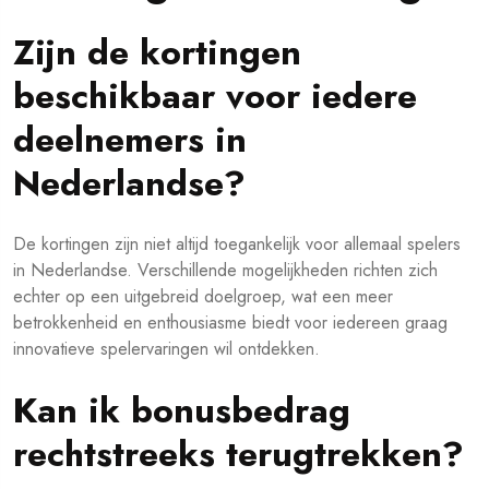
Zijn de kortingen
beschikbaar voor iedere
deelnemers in
Nederlandse?
De kortingen zijn niet altijd toegankelijk voor allemaal spelers
in Nederlandse. Verschillende mogelijkheden richten zich
echter op een uitgebreid doelgroep, wat een meer
betrokkenheid en enthousiasme biedt voor iedereen graag
innovatieve spelervaringen wil ontdekken.
Kan ik bonusbedrag
rechtstreeks terugtrekken?