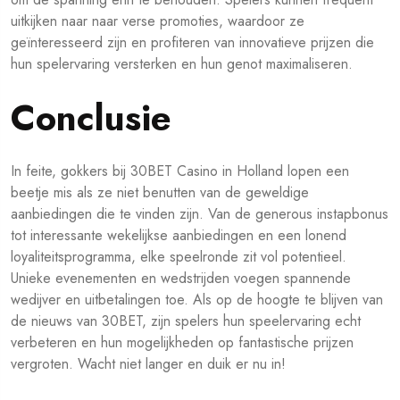
uitkijken naar naar verse promoties, waardoor ze
geïnteresseerd zijn en profiteren van innovatieve prijzen die
hun spelervaring versterken en hun genot maximaliseren.
Conclusie
In feite, gokkers bij 30BET Casino in Holland lopen een
beetje mis als ze niet benutten van de geweldige
aanbiedingen die te vinden zijn. Van de generous instapbonus
tot interessante wekelijkse aanbiedingen en een lonend
loyaliteitsprogramma, elke speelronde zit vol potentieel.
Unieke evenementen en wedstrijden voegen spannende
wedijver en uitbetalingen toe. Als op de hoogte te blijven van
de nieuws van 30BET, zijn spelers hun speelervaring echt
verbeteren en hun mogelijkheden op fantastische prijzen
vergroten. Wacht niet langer en duik er nu in!