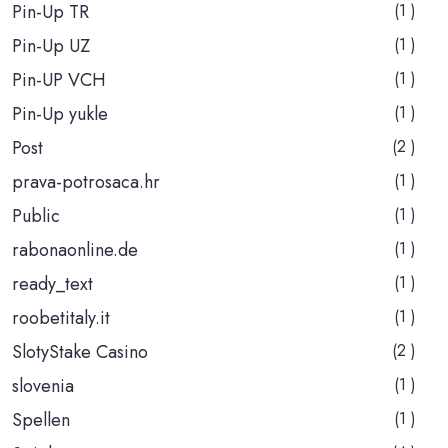
Pin-Up TR
(1 )
Pin-Up UZ
(1 )
Pin-UP VCH
(1 )
Pin-Up yukle
(1 )
Post
(2 )
prava-potrosaca.hr
(1 )
Public
(1 )
rabonaonline.de
(1 )
ready_text
(1 )
roobetitaly.it
(1 )
SlotyStake Casino
(2 )
slovenia
(1 )
Spellen
(1 )