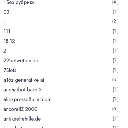
! Без рубрики
(4 )
03
(1 )
1
(2 )
111
(1 )
18.12
(1 )
2
(1 )
22betwetten.de
(1 )
7Slots
(1 )
a16z generative ai
(3 )
ai chatbot bard 3
(1 )
aliexpressofficial.com
(1 )
ancorallZ 2000
(5 )
antikaeltehilfe.de
(1 )