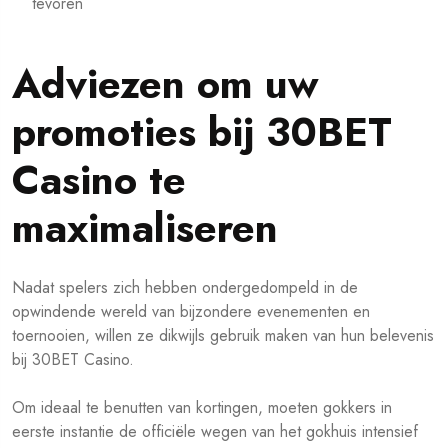
tevoren
Adviezen om uw
promoties bij 30BET
Casino te
maximaliseren
Nadat spelers zich hebben ondergedompeld in de
opwindende wereld van bijzondere evenementen en
toernooien, willen ze dikwijls gebruik maken van hun belevenis
bij 30BET Casino.
Om ideaal te benutten van kortingen, moeten gokkers in
eerste instantie de officiële wegen van het gokhuis intensief