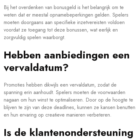
Bij het overdenken van bonusgeld is het belangrijk om te
weten dat er meestal opnamebeperkingen gelden. Spelers
moeten doorgaans aan specifieke inzetvereisten voldoen
voordat ze toegang tot deze bonussen, wat eerlijk en
zorgvuldig spelen waarborgt.
Hebben aanbiedingen een
vervaldatum?
Promoties hebben dikwijls een vervaldatum, zodat de
spanning erin aanhoudt. Spelers moeten de voorwaarden
nagaan om hun winst te optimaliseren. Door op de hoogte te
blijven te zijn van deze deadlines, kunnen ze kansen benutten
en hun ervaring op creatieve manieren verbeteren.
Is de klantenondersteuning