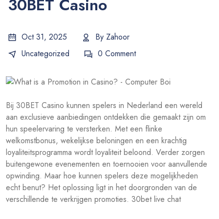
30BET Casino
Oct 31, 2025
By
Zahoor
Uncategorized
0 Comment
Bij 30BET Casino kunnen spelers in Nederland een wereld
aan exclusieve aanbiedingen ontdekken die gemaakt zijn om
hun speelervaring te versterken. Met een flinke
welkomstbonus, wekelijkse beloningen en een krachtig
loyaliteitsprogramma wordt loyaliteit beloond. Verder zorgen
buitengewone evenementen en toernooien voor aanvullende
opwinding. Maar hoe kunnen spelers deze mogelijkheden
echt benut? Het oplossing ligt in het doorgronden van de
verschillende te verkrijgen promoties.
30bet live chat