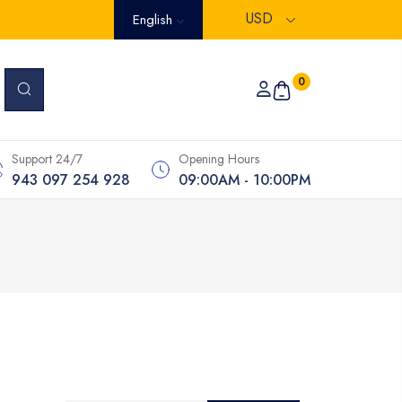
USD
English
0
Support 24/7
Opening Hours
943 097 254 928
09:00AM - 10:00PM