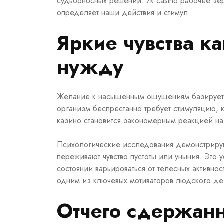
судьбоносных решений.
7k casino рабочее зе
определяет наши действия и стимул.
Яркие чувства к
нужду
Желание к насыщенным ощущениям базируетс
организм беспрестанно требует стимуляцию, к
казино становится закономерным реакцией на
Психологические исследования демонстрирую
переживают чувство пустоты или уныния. Это 
состоянии варьироваться от телесных активнос
одним из ключевых мотиваторов людского де
Отчего сдержанн