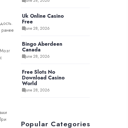
June 28, 2026
Uk Online Casino
Free
дость.
June 28, 2026
о ранее
Bingo Aberdeen
Canada
 Мозг
June 28, 2026
с
Free Slots No
Download Casino
World
June 28, 2026
ками
При
Popular Categories