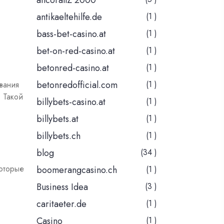
ancorallZ 2000
antikaeltehilfe.de
(1 )
bass-bet-casino.at
(1 )
bet-on-red-casino.at
(1 )
betonred-casino.at
(1 )
betonredofficial.com
(1 )
вания
 Такой
billybets-casino.at
(1 )
billybets.at
(1 )
billybets.ch
(1 )
blog
(34 )
которые
boomerangcasino.ch
(1 )
Business Idea
(3 )
caritaeter.de
(1 )
Casino
(1 )