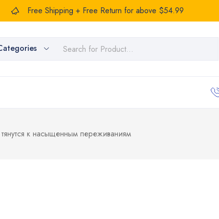
Free Shipping + Free Return for above $54.99
Categories
 тянутся к насыщенным переживаниям