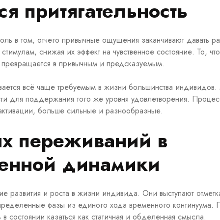
я притягательность
оль в том, отчего привычные ощущения заканчивают давать ра
тимулам, снижая их эффект на чувственное состояние. То, чт
превращается в привычным и предсказуемым.
зывается всё чаще требуемым в жизни большинства индивидов.
сти для поддержания того же уровня удовлетворения. Процес
активации, больше сильные и разнообразные.
х переживаний в
енной динамики
е развития и роста в жизни индивида. Они выступают отмет
пределенные фазы из единого хода временного континуума. 
 в состоянии казаться как статичная и обделенная смысла.