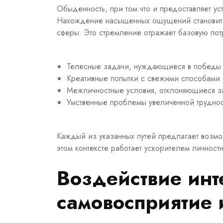
Обыденность, при том что и предоставляет ус
Нахождение насыщенных ощущений становится
сферы. Это стремление отражает базовую потр
Телесные задачи, нуждающиеся в победы 
Креативные попытки с свежими способами
Межличностные условия, отклоняющиеся за
Умственные проблемы увеличенной трудно
Каждый из указанных путей предлагает возмо
этом контексте работает ускорителем личност
Воздействие инт
самовосприятие 