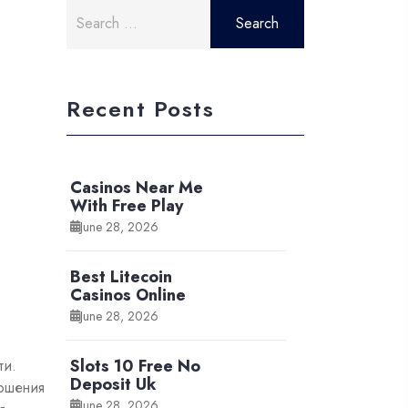
Search
for:
Recent Posts
Casinos Near Me
With Free Play
June 28, 2026
Best Litecoin
Casinos Online
June 28, 2026
Slots 10 Free No
ти.
Deposit Uk
ершения
June 28, 2026