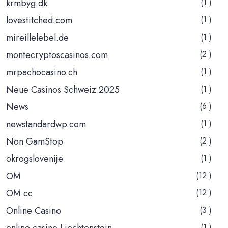
krmbyg.dk
(1 )
lovestitched.com
(1 )
mireillelebel.de
(1 )
montecryptoscasinos.com
(2 )
mrpachocasino.ch
(1 )
Neue Casinos Schweiz 2025
(1 )
News
(6 )
newstandardwp.com
(1 )
Non GamStop
(2 )
okrogslovenije
(1 )
OM
(12 )
OM cc
(12 )
Online Casino
(3 )
online casino Liechtenstein
(1 )