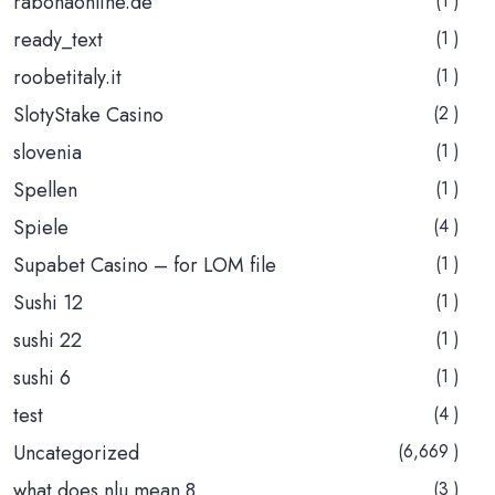
rabonaonline.de
(1 )
ready_text
(1 )
roobetitaly.it
(1 )
SlotyStake Casino
(2 )
slovenia
(1 )
Spellen
(1 )
Spiele
(4 )
Supabet Casino – for LOM file
(1 )
Sushi 12
(1 )
sushi 22
(1 )
sushi 6
(1 )
test
(4 )
Uncategorized
(6,669 )
what does nlu mean 8
(3 )