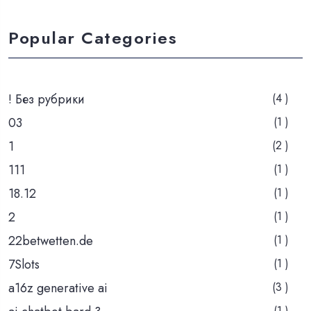
Popular Categories
! Без рубрики
(4 )
03
(1 )
1
(2 )
111
(1 )
18.12
(1 )
2
(1 )
22betwetten.de
(1 )
7Slots
(1 )
a16z generative ai
(3 )
(1 )