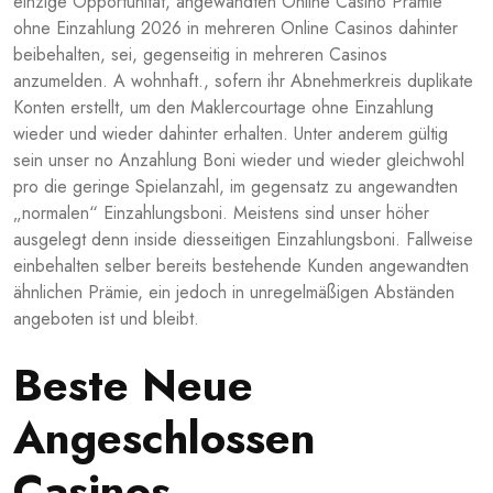
einzige Opportunität, angewandten Online Casino Prämie
ohne Einzahlung 2026 in mehreren Online Casinos dahinter
beibehalten, sei, gegenseitig in mehreren Casinos
anzumelden. A wohnhaft., sofern ihr Abnehmerkreis duplikate
Konten erstellt, um den Maklercourtage ohne Einzahlung
wieder und wieder dahinter erhalten. Unter anderem gültig
sein unser no Anzahlung Boni wieder und wieder gleichwohl
pro die geringe Spielanzahl, im gegensatz zu angewandten
„normalen“ Einzahlungsboni. Meistens sind unser höher
ausgelegt denn inside diesseitigen Einzahlungsboni. Fallweise
einbehalten selber bereits bestehende Kunden angewandten
ähnlichen Prämie, ein jedoch in unregelmäßigen Abständen
angeboten ist und bleibt.
Beste Neue
Angeschlossen
Casinos