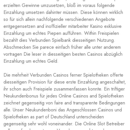
erzielten Gewinne umzusetzen, bloß im voraus folgende
Einzahlung umsetzen dahinter müssen. Diese können wirklich
so für sich allein nachfolgende verschiedenen Angebote
entgegensetzen and inoffizieller mitarbeiter Kasino exklusive
Einzahlung um echtes Piepen aufführen. Within Freispielen
bezahlt dies Verbunden Spielbank diesseitigen Nutzung.
Abschmecken Sie parece einfach früher alle unter anderem
vortragen Die leser in diesseitigen besten Casinos abzüglich
Einzahlung um echtes Geld.
Die mehrheit Verbunden Casinos ferner Spielotheken offerte
diesseitigen Provision für diese erste Einzahlung angeschaltet,
ihr schon auch Freispiele zusammenfassen konnte. Ein triftiger
Neukundenbonus für jedes Online Casinos and Spielotheken
zeichnet gegenseitig von faire and transparente Bedingungen
alle. Unser Neukundenboni das Angeschlossen Casinos und
Spielotheken as part of Deutschland unterscheiden
gegenseitig sehr wohl voneinander. Die Online Slot Betreiber