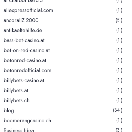
ai chatbot bard 3
aliexpressofficial.com
(1 )
ancorallZ 2000
(5 )
antikaeltehilfe.de
(1 )
bass-bet-casino.at
(1 )
bet-on-red-casino.at
(1 )
betonred-casino.at
(1 )
betonredofficial.com
(1 )
billybets-casino.at
(1 )
billybets.at
(1 )
billybets.ch
(1 )
blog
(34 )
boomerangcasino.ch
(1 )
Business Idea
(3 )