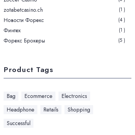
zotabetcasino.ch
(1 )
Новости Форекс
(4 )
Финтех
(1 )
Форекс Брокеры
(5 )
Product Tags
Bag
Ecommerce
Electronics
Headphone
Retails
Shopping
Successful