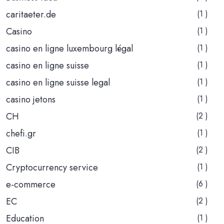
caritaeter.de
(1 )
Casino
(1 )
casino en ligne luxembourg légal
(1 )
casino en ligne suisse
(1 )
casino en ligne suisse legal
(1 )
casino jetons
(1 )
CH
(2 )
chefi.gr
(1 )
CIB
(2 )
Cryptocurrency service
(1 )
e-commerce
(6 )
EC
(2 )
Education
(1 )