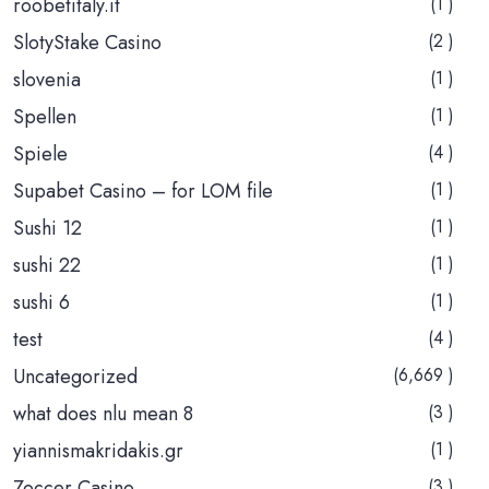
roobetitaly.it
(1 )
SlotyStake Casino
(2 )
slovenia
(1 )
Spellen
(1 )
Spiele
(4 )
Supabet Casino – for LOM file
(1 )
Sushi 12
(1 )
sushi 22
(1 )
sushi 6
(1 )
test
(4 )
Uncategorized
(6,669 )
what does nlu mean 8
(3 )
yiannismakridakis.gr
(1 )
Zoccer Casino
(3 )