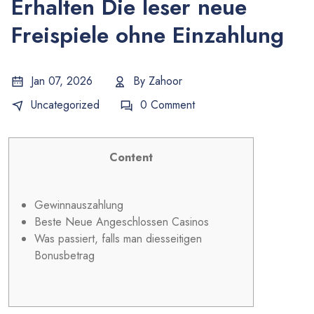
Erhalten Die leser neue
Freispiele ohne Einzahlung
Jan 07, 2026
By
Zahoor
Uncategorized
0 Comment
Content
Gewinnauszahlung
Beste Neue Angeschlossen Casinos
Was passiert, falls man diesseitigen
Bonusbetrag