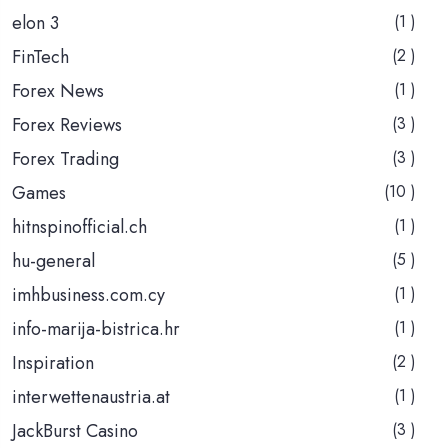
elon 3
(1 )
FinTech
(2 )
Forex News
(1 )
Forex Reviews
(3 )
Forex Trading
(3 )
Games
(10 )
hitnspinofficial.ch
(1 )
hu-general
(5 )
imhbusiness.com.cy
(1 )
info-marija-bistrica.hr
(1 )
Inspiration
(2 )
interwettenaustria.at
(1 )
JackBurst Casino
(3 )