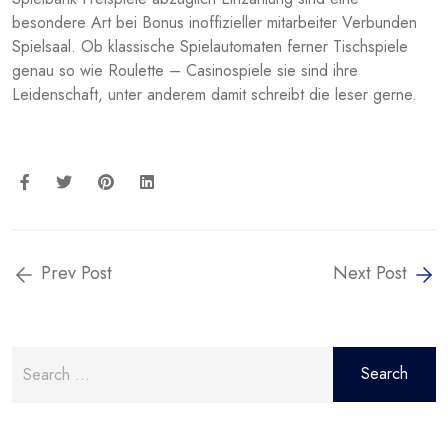
besondere Art bei Bonus inoffizieller mitarbeiter Verbunden
Spielsaal. Ob klassische Spielautomaten ferner Tischspiele
genau so wie Roulette – Casinospiele sie sind ihre
Leidenschaft, unter anderem damit schreibt die leser gerne.
Prev Post
Next Post
Search
for: