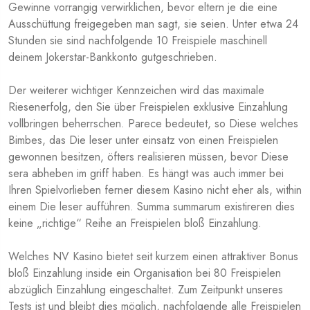
Gewinne vorrangig verwirklichen, bevor eltern je die eine
Ausschüttung freigegeben man sagt, sie seien. Unter etwa 24
Stunden sie sind nachfolgende 10 Freispiele maschinell
deinem Jokerstar-Bankkonto gutgeschrieben.
Der weiterer wichtiger Kennzeichen wird das maximale
Riesenerfolg, den Sie über Freispielen exklusive Einzahlung
vollbringen beherrschen. Parece bedeutet, so Diese welches
Bimbes, das Die leser unter einsatz von einen Freispielen
gewonnen besitzen, öfters realisieren müssen, bevor Diese
sera abheben im griff haben. Es hängt was auch immer bei
Ihren Spielvorlieben ferner diesem Kasino nicht eher als, within
einem Die leser aufführen. Summa summarum existireren dies
keine „richtige“ Reihe an Freispielen bloß Einzahlung.
Welches NV Kasino bietet seit kurzem einen attraktiver Bonus
bloß Einzahlung inside ein Organisation bei 80 Freispielen
abzüglich Einzahlung eingeschaltet. Zum Zeitpunkt unseres
Tests ist und bleibt dies möglich, nachfolgende alle Freispielen