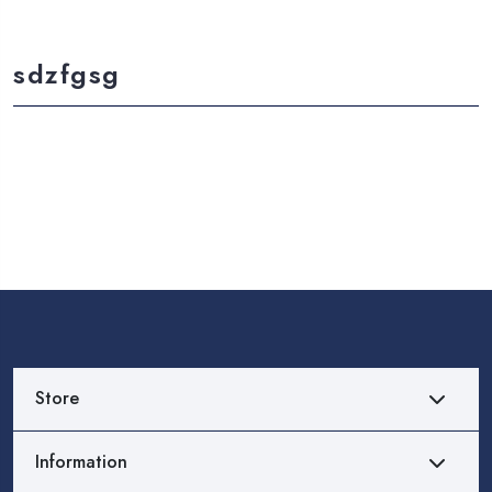
sdzfgsg
Store
Information