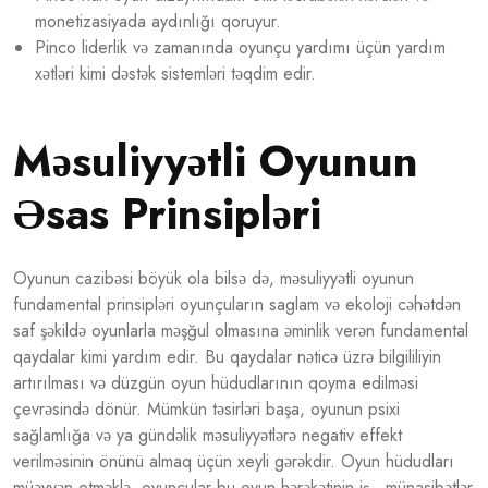
monetizasiyada aydınlığı qoruyur.
Pinco liderlik və zamanında oyunçu yardımı üçün yardım
xətləri kimi dəstək sistemləri təqdim edir.
Məsuliyyətli Oyunun
Əsas Prinsipləri
Oyunun cazibəsi böyük ola bilsə də, məsuliyyətli oyunun
fundamental prinsipləri oyunçuların saglam və ekoloji cəhətdən
saf şəkildə oyunlarla məşğul olmasına əminlik verən fundamental
qaydalar kimi yardım edir. Bu qaydalar nəticə üzrə bilgililiyin
artırılması və düzgün oyun hüdudlarının qoyma edilməsi
çevrəsində dönür. Mümkün təsirləri başa, oyunun psixi
sağlamlığa və ya gündəlik məsuliyyətlərə negativ effekt
verilməsinin önünü almaq üçün xeyli gərəkdir. Oyun hüdudları
müəyyən etməklə, oyunçular bu oyun hərəkətinin iş , münasibətlər