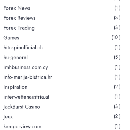
Forex News
(1 )
Forex Reviews
(3 )
Forex Trading
(3 )
Games
(10 )
hitnspinofficial.ch
(1 )
hu-general
(5 )
imhbusiness.com.cy
(1 )
info-marija-bistrica.hr
(1 )
Inspiration
(2 )
interwettenaustria.at
(1 )
JackBurst Casino
(3 )
Jeux
(2 )
kampo-view.com
(1 )