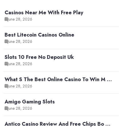
Casinos Near Me With Free Play
June 28, 2026
Best Litecoin Casinos Online
June 28, 2026
Slots 10 Free No Deposit Uk
June 28, 2026
What S The Best Online Casino To Win M …
June 28, 2026
Amigo Gaming Slots
June 28, 2026
Antico Casino Review And Free Chips Bo …