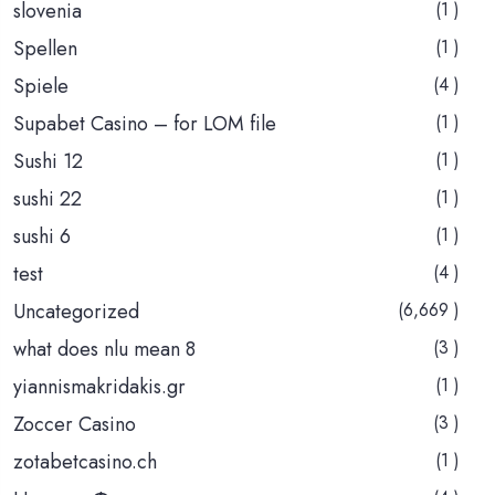
slovenia
(1 )
Spellen
(1 )
Spiele
(4 )
Supabet Casino – for LOM file
(1 )
Sushi 12
(1 )
sushi 22
(1 )
sushi 6
(1 )
test
(4 )
Uncategorized
(6,669 )
what does nlu mean 8
(3 )
yiannismakridakis.gr
(1 )
Zoccer Casino
(3 )
zotabetcasino.ch
(1 )