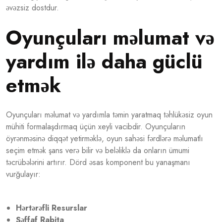
əvəzsiz dostdur.
Oyunçuları məlumat və
yardım ilə daha güclü
etmək
Oyunçuları məlumat və yardımla təmin yaratmaq təhlükəsiz oyun
mühiti formalaşdırmaq üçün xeyli vacibdir. Oyunçuların
öyrənməsinə diqqət yetirməklə, oyun sahəsi fərdlərə məlumatlı
seçim etmək şans verə bilir və beləliklə da onların ümumi
təcrübələrini artırır. Dörd əsas komponent bu yanaşmanı
vurğulayır:
Hərtərəfli Resurslar
Şəffaf Rabita