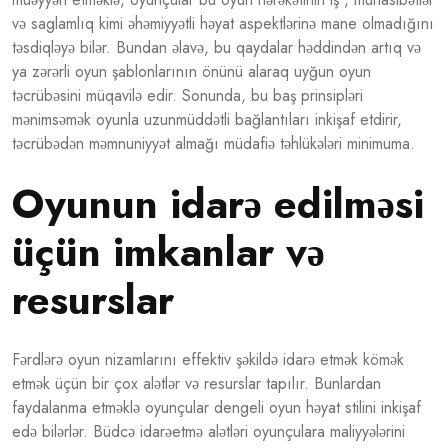
və saglamlıq kimi əhəmiyyətli həyat aspektlərinə mane olmadığını
təsdiqləyə bilər. Bundan əlavə, bu qaydalar həddindən artıq və
ya zərərli oyun şablonlarının önünü alaraq uyğun oyun
təcrübəsini müqavilə edir. Sonunda, bu baş prinsipləri
mənimsəmək oyunla uzunmüddətli bağlantıları inkişaf etdirir,
təcrübədən məmnuniyyət almağı müdafiə təhlükələri minimuma.
Oyunun idarə edilməsi
üçün imkanlar və
resurslar
Fərdlərə oyun nizamlarını effektiv şəkildə idarə etmək kömək
etmək üçün bir çox alətlər və resurslar tapılır. Bunlardan
faydalanma etməklə oyunçular dengeli oyun həyat stilini inkişaf
edə bilərlər. Büdcə idarəetmə alətləri oyunçulara maliyyələrini