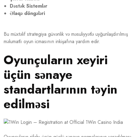
Dəstək Sistemlər
Əlaqə döngələri
Bu müxtəlif strategiya güvənlik və məsuliyyətlə uyğunlaşdırılmış
məlumatlı oyun icmasının inkişafına yardım edir.
Oyunçuların xeyiri
üçün sənaye
standartlarının təyin
edilməsi
Oyunçuların rifahı üçün güclü sənaye normalarının yaradılması