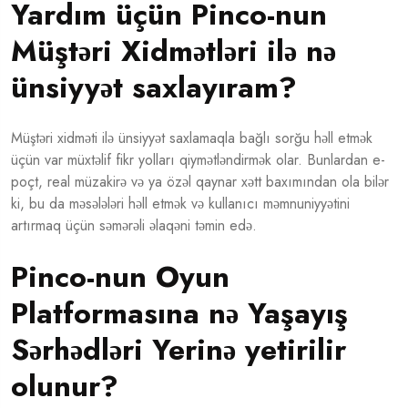
Yardım üçün Pinco-nun
Müştəri Xidmətləri ilə nə
ünsiyyət saxlayıram?
Müştəri xidməti ilə ünsiyyət saxlamaqla bağlı sorğu həll etmək
üçün var müxtəlif fikr yolları qiymətləndirmək olar. Bunlardan e-
poçt, real müzakirə və ya özəl qaynar xətt baxımından ola bilər
ki, bu da məsələləri həll etmək və kullanıcı məmnuniyyətini
artırmaq üçün səmərəli əlaqəni təmin edə.
Pinco-nun Oyun
Platformasına nə Yaşayış
Sərhədləri Yerinə yetirilir
olunur?