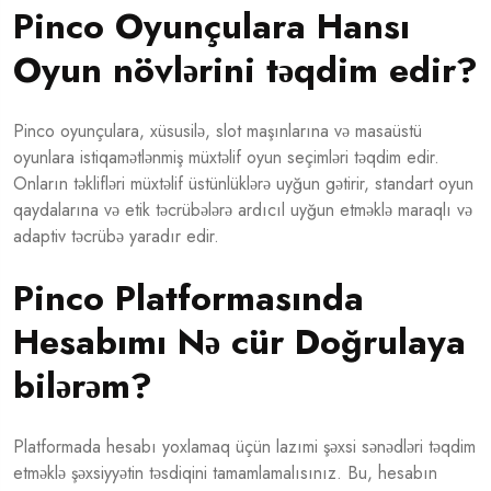
Pinco Oyunçulara Hansı
Oyun növlərini təqdim edir?
Pinco oyunçulara, xüsusilə, slot maşınlarına və masaüstü
oyunlara istiqamətlənmiş müxtəlif oyun seçimləri təqdim edir.
Onların təklifləri müxtəlif üstünlüklərə uyğun gətirir, standart oyun
qaydalarına və etik təcrübələrə ardıcıl uyğun etməklə maraqlı və
adaptiv təcrübə yaradır edir.
Pinco Platformasında
Hesabımı Nə cür Doğrulaya
bilərəm?
Platformada hesabı yoxlamaq üçün lazımi şəxsi sənədləri təqdim
etməklə şəxsiyyətin təsdiqini tamamlamalısınız. Bu, hesabın