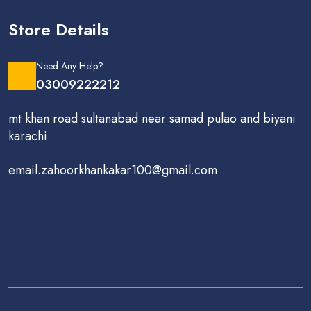
Store Details
Need Any Help?
03009222212
mt khan road sultanabad near samad pulao and biyani
karachi
email.zahoorkhankakar100@gmail.com