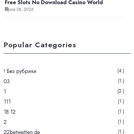
Free Slots No Download Casino World
June 28, 2026
Popular Categories
! Без рубрики
(4 )
03
(1 )
1
(2 )
111
(1 )
18.12
(1 )
2
(1 )
22betwetten.de
(1 )