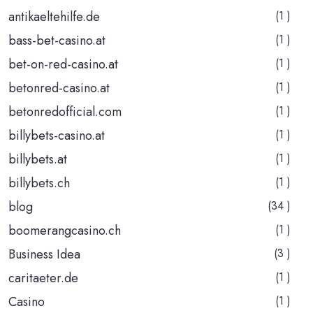
antikaeltehilfe.de
(1 )
bass-bet-casino.at
(1 )
bet-on-red-casino.at
(1 )
betonred-casino.at
(1 )
betonredofficial.com
(1 )
billybets-casino.at
(1 )
billybets.at
(1 )
billybets.ch
(1 )
blog
(34 )
boomerangcasino.ch
(1 )
Business Idea
(3 )
caritaeter.de
(1 )
Casino
(1 )