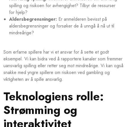
spilling og risikoen for avhengighet? Tilbyr de ressurser
for hjelp?
Aldersbegrensninger:
Er anmelderen bevisst på
aldersbegrensninger og forsøker de å unngå å nå ut til
mindreårige?
Som erfarne spillere har vi et ansvar for å sette et godt
eksempel. Vi kan bidra ved å rapportere kanaler som fremmer
uansvarlig spilling eller retter seg mot mindreårige. Vi kan også
snakke med yngre spillere om risikoen ved gambling og
viktigheten av å spille ansvarlig.
Teknologiens rolle:
Strømming og
interaktivitet