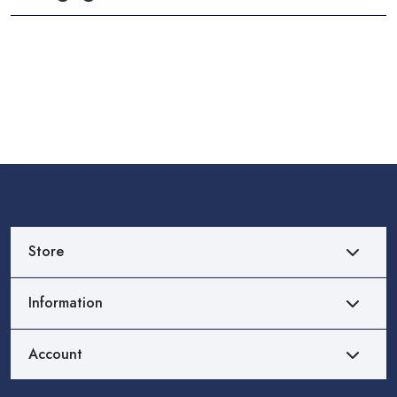
Store
Information
Account