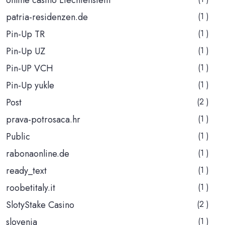
patria-residenzen.de
(1 )
Pin-Up TR
(1 )
Pin-Up UZ
(1 )
Pin-UP VCH
(1 )
Pin-Up yukle
(1 )
Post
(2 )
prava-potrosaca.hr
(1 )
Public
(1 )
rabonaonline.de
(1 )
ready_text
(1 )
roobetitaly.it
(1 )
SlotyStake Casino
(2 )
slovenia
(1 )