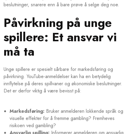
beslutninger, snarere enn å bare prøve å selge deg noe.
Påvirkning på unge
spillere: Et ansvar vi
må ta
Unge spillere er spesielt sårbare for markedsføring og
påvirkning. YouTube-anmeldelser kan ha en betydelig
innflytelse på deres spillvaner og økonomiske beslutninger.
Det er derfor viktig å være bevisst på:
Markedsføring:
Bruker anmelderen lokkende språk og
visuelle effekter for å fremme gambling? Fremheves
risikoen ved gambling?
Ansvarlig spilling:
Informerer anmelderen om ansvarlig