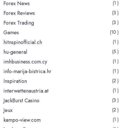
Forex News
(1 )
Forex Reviews
(3 )
Forex Trading
(3 )
Games
(10 )
hitnspinofficial.ch
(1 )
hu-general
(5 )
imhbusiness.com.cy
(1 )
info-marija-bistrica.hr
(1 )
Inspiration
(2 )
interwettenaustria.at
(1 )
JackBurst Casino
(3 )
Jeux
(2 )
kampo-view.com
(1 )