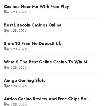
Casinos Near Me With Free Play
June 28, 2026
Best Litecoin Casinos Online
June 28, 2026
Slots 10 Free No Deposit Uk
June 28, 2026
What S The Best Online Casino To Win M …
June 28, 2026
Amigo Gaming Slots
June 28, 2026
Antico Casino Review And Free Chips Bo …
June 28, 2026