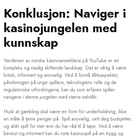
Konklusjon: Naviger i
kasinojungelen med
kunnskap
Verdenen av norske kasinoanmeldere på YouTube er en
kompleks og stadig skiftende landskap. Det er viktig å være
kritisk, informert og ansvarlig. Ved å forstå tillitsaspektet,
påvirkningen på unge spillere, teknologiens rolle og de
regulatoriske utfordringene, kan du som erfaren spiller
navigere i denne jungelen med større selvtillit.
Husk at gambling skal være en form for underholdning, ikke
en måte å tjene penger på. Spill ansvarlig, sett deg budsjetter,
og aldri spill for mer enn du har råd til å tape. Ved å være
bevisst og informert kan du nyte kasinospill på en trygg og