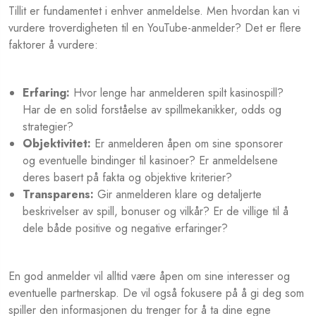
Tillit er fundamentet i enhver anmeldelse. Men hvordan kan vi
vurdere troverdigheten til en YouTube-anmelder? Det er flere
faktorer å vurdere:
Erfaring:
Hvor lenge har anmelderen spilt kasinospill?
Har de en solid forståelse av spillmekanikker, odds og
strategier?
Objektivitet:
Er anmelderen åpen om sine sponsorer
og eventuelle bindinger til kasinoer? Er anmeldelsene
deres basert på fakta og objektive kriterier?
Transparens:
Gir anmelderen klare og detaljerte
beskrivelser av spill, bonuser og vilkår? Er de villige til å
dele både positive og negative erfaringer?
En god anmelder vil alltid være åpen om sine interesser og
eventuelle partnerskap. De vil også fokusere på å gi deg som
spiller den informasjonen du trenger for å ta dine egne