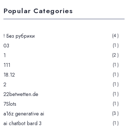
Popular Categories
! Без рубрики
(4 )
03
(1 )
1
(2 )
111
(1 )
18.12
(1 )
2
(1 )
22betwetten.de
(1 )
7Slots
(1 )
a16z generative ai
(3 )
ai chatbot bard 3
(1 )