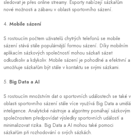
sledovat je přes online streamy. Esporty nabízejí sázkařům
nové možnosti a zábavu v oblasti sportovního sázení.
4.
Mobile sázení
S rostoucím počtem uživatelů chytrých telefonů se mobile
sázení stává stále populárnější formou sázení. Díky mobilním
aplikacím sázkových společností mohou sázkaři sázet
odkudkoliv a kdykoliv. Mobile sázení je pohodlné a efektivní a
umožňuje sázkařům být stále v kontaktu se svými sázkami.
5.
Big Data a AI
S rostoucím množstvím dat o sportovních událostech se také v
oblasti sportovního sázení stále více využívá Big Data a umělá
inteligence. Analytické nástroje a algoritmy pomáhají sázkovým
společnostem předpovídat výsledky sportovních událostí a
minimalizovat rizika. Big Data a AI mohou také pomoci
sázkařům při rozhodování o svých sázkách.