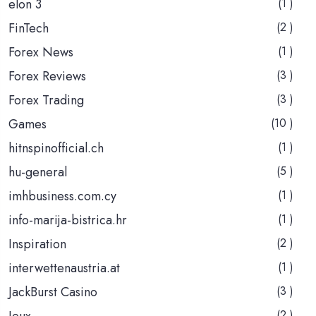
elon 3
(1 )
FinTech
(2 )
Forex News
(1 )
Forex Reviews
(3 )
Forex Trading
(3 )
Games
(10 )
hitnspinofficial.ch
(1 )
hu-general
(5 )
imhbusiness.com.cy
(1 )
info-marija-bistrica.hr
(1 )
Inspiration
(2 )
interwettenaustria.at
(1 )
JackBurst Casino
(3 )
Jeux
(2 )