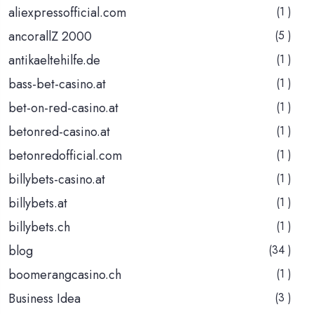
aliexpressofficial.com
(1 )
ancorallZ 2000
(5 )
antikaeltehilfe.de
(1 )
bass-bet-casino.at
(1 )
bet-on-red-casino.at
(1 )
betonred-casino.at
(1 )
betonredofficial.com
(1 )
billybets-casino.at
(1 )
billybets.at
(1 )
billybets.ch
(1 )
blog
(34 )
boomerangcasino.ch
(1 )
Business Idea
(3 )