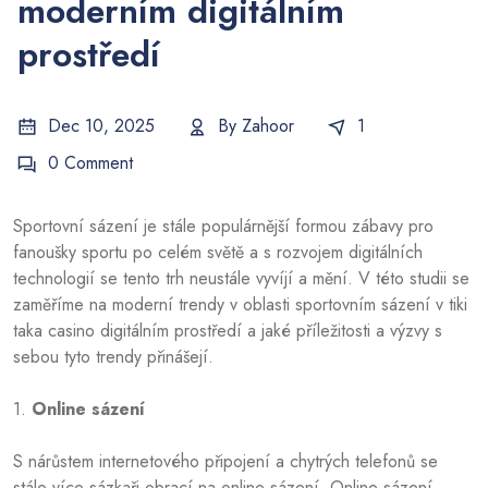
moderním digitálním
prostředí
Dec 10, 2025
By
Zahoor
1
0 Comment
Sportovní sázení je stále populárnější formou zábavy pro
fanoušky sportu po celém světě a s rozvojem digitálních
technologií se tento trh neustále vyvíjí a mění. V této studii se
zaměříme na moderní trendy v oblasti sportovním sázení v
tiki
taka casino
digitálním prostředí a jaké příležitosti a výzvy s
sebou tyto trendy přinášejí.
1.
Online sázení
S nárůstem internetového připojení a chytrých telefonů se
stále více sázkaři obrací na online sázení. Online sázení