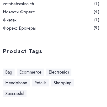
zotabetcasino.ch
(1 )
Новости Форекс
(4 )
Финтех
(1 )
Форекс Брокеры
(5 )
Product Tags
Bag
Ecommerce
Electronics
Headphone
Retails
Shopping
Successful