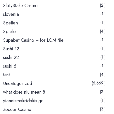
SlotyStake Casino
(2 )
slovenia
(1 )
Spellen
(1 )
Spiele
(4 )
Supabet Casino – for LOM file
(1 )
Sushi 12
(1 )
sushi 22
(1 )
sushi 6
(1 )
test
(4 )
Uncategorized
(6,669 )
what does nlu mean 8
(3 )
yiannismakridakis.gr
(1 )
Zoccer Casino
(3 )