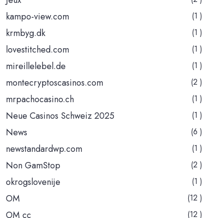
kampo-view.com
(1 )
krmbyg.dk
(1 )
lovestitched.com
(1 )
mireillelebel.de
(1 )
montecryptoscasinos.com
(2 )
mrpachocasino.ch
(1 )
Neue Casinos Schweiz 2025
(1 )
News
(6 )
newstandardwp.com
(1 )
Non GamStop
(2 )
okrogslovenije
(1 )
OM
(12 )
OM cc
(12 )