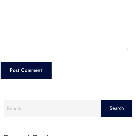
Search
for: