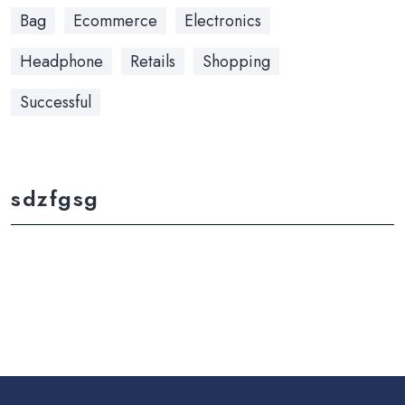
Bag
Ecommerce
Electronics
Headphone
Retails
Shopping
Successful
sdzfgsg