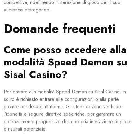
competitiva, ridefinendo l’interazione di gioco per il suo
audience eterogeneo.
Domande frequenti
Come posso accedere alla
modalità Speed Demon su
Sisal Casino?
Per entrare alla modalità Speed Demon su Sisal Casino, in
solito è richiesto entrare alle configurazioni o alla parte
promozioni della piattaforma. Gli utenti devono verificare
l’idoneità e seguire direttive specifiche, per garantire un
potenziamento progressivo della propria interazione di gioco
e risultati potenziate.