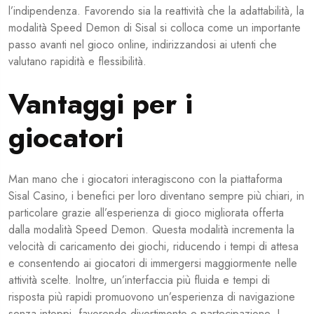
l’indipendenza. Favorendo sia la reattività che la adattabilità, la
modalità Speed Demon di Sisal si colloca come un importante
passo avanti nel gioco online, indirizzandosi ai utenti che
valutano rapidità e flessibilità.
Vantaggi per i
giocatori
Man mano che i giocatori interagiscono con la piattaforma
Sisal Casino, i benefici per loro diventano sempre più chiari, in
particolare grazie all’esperienza di gioco migliorata offerta
dalla modalità Speed Demon. Questa modalità incrementa la
velocità di caricamento dei giochi, riducendo i tempi di attesa
e consentendo ai giocatori di immergersi maggiormente nelle
attività scelte. Inoltre, un’interfaccia più fluida e tempi di
risposta più rapidi promuovono un’esperienza di navigazione
senza intoppi, favorendo divertimento e partecipazione. I