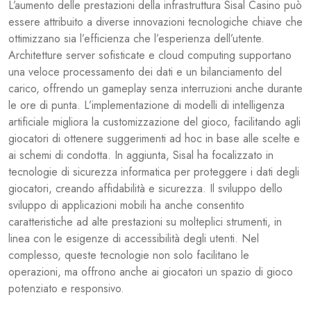
L’aumento delle prestazioni della infrastruttura Sisal Casino può
essere attribuito a diverse innovazioni tecnologiche chiave che
ottimizzano sia l’efficienza che l’esperienza dell’utente.
Architetture server sofisticate e cloud computing supportano
una veloce processamento dei dati e un bilanciamento del
carico, offrendo un gameplay senza interruzioni anche durante
le ore di punta. L’implementazione di modelli di intelligenza
artificiale migliora la customizzazione del gioco, facilitando agli
giocatori di ottenere suggerimenti ad hoc in base alle scelte e
ai schemi di condotta. In aggiunta, Sisal ha focalizzato in
tecnologie di sicurezza informatica per proteggere i dati degli
giocatori, creando affidabilità e sicurezza. Il sviluppo dello
sviluppo di applicazioni mobili ha anche consentito
caratteristiche ad alte prestazioni su molteplici strumenti, in
linea con le esigenze di accessibilità degli utenti. Nel
complesso, queste tecnologie non solo facilitano le
operazioni, ma offrono anche ai giocatori un spazio di gioco
potenziato e responsivo.