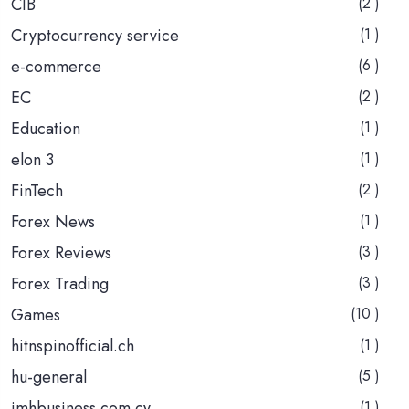
CIB
(2 )
Cryptocurrency service
(1 )
e-commerce
(6 )
EC
(2 )
Education
(1 )
elon 3
(1 )
FinTech
(2 )
Forex News
(1 )
Forex Reviews
(3 )
Forex Trading
(3 )
Games
(10 )
hitnspinofficial.ch
(1 )
hu-general
(5 )
imhbusiness.com.cy
(1 )