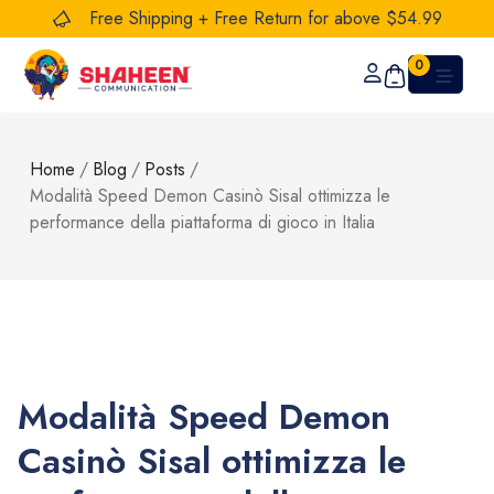
Free Shipping + Free Return for above $54.99
0
Home
/
Blog
/
Posts
/
Modalità Speed Demon Casinò Sisal ottimizza le
performance della piattaforma di gioco in Italia
Modalità Speed Demon
Casinò Sisal ottimizza le