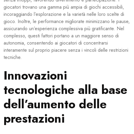
giocatori trovano una gamma più ampia di giochi accessibili,
incoraggiando l’esplorazione e la varietà nelle loro scelte di
gioco. Inoltre, le performance migliorate minimizzano le pause,
assicurando un’esperienza complessiva più gratificante. Nel
complesso, questi fattori portano a un maggiore senso di
autonomia, consentendo ai giocatori di concentrarsi
interamente sul proprio piacere senza i vincoli delle restrizioni
tecniche.
Innovazioni
tecnologiche alla base
dell’aumento delle
prestazioni