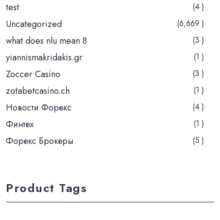
test
(4 )
Uncategorized
(6,669 )
what does nlu mean 8
(3 )
yiannismakridakis.gr
(1 )
Zoccer Casino
(3 )
zotabetcasino.ch
(1 )
Новости Форекс
(4 )
Финтех
(1 )
Форекс Брокеры
(5 )
Product Tags