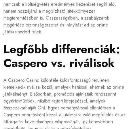
nemcsak a költségvetés eredményes kezelését segíti elő,
hanem hozzájárul a megbízható játékkörnyezet
megteremtésében is. Összességében, a szabályzatok
megértése biztonságérzetet és irányítást ad az online
játékkalandod felett.
Legfőbb differenciák:
Caspero vs. riválisok
A Caspero Casino különféle kulcsfontosságú területen
kiemelkedik riválisai közül, amelyek hatással lehetnek az online
játékélményt. Elsősorban, promóciós ajánlataik rendszerint
egyértelműbbek, ritkább rejtett kifejezéssel, amelyek
összezavarhatják Önt. Egyes versenytárssal ellentétben a
Caspero prioritásként kezeli a jutalmakra való megfelelés és az
átforgatási követelmények világosságát, így könnyebben
megérthető, hogy mi elvárt a pénzfelvételhez.