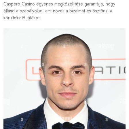
Caspero Casino egyenes megközelítése garantálja, hogy
átlásd a szabályokat, ami növeli a bizalmat és ösztönzi a
körültekintő játékot.