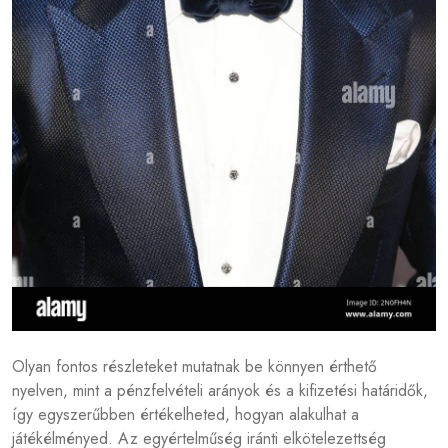
Olyan fontos részleteket mutatnak be könnyen érthető
nyelven, mint a pénzfelvételi arányok és a kifizetési határidők,
így egyszerűbben értékelheted, hogyan alakulhat a
játékélményed. Az egyértelműség iránti elkötelezettség