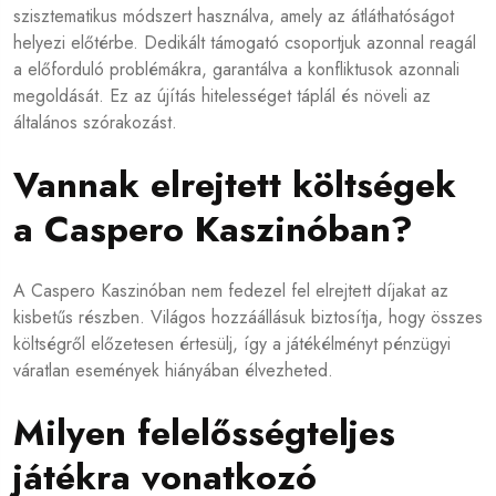
szisztematikus módszert használva, amely az átláthatóságot
helyezi előtérbe. Dedikált támogató csoportjuk azonnal reagál
a előforduló problémákra, garantálva a konfliktusok azonnali
megoldását. Ez az újítás hitelességet táplál és növeli az
általános szórakozást.
Vannak elrejtett költségek
a Caspero Kaszinóban?
A Caspero Kaszinóban nem fedezel fel elrejtett díjakat az
kisbetűs részben. Világos hozzáállásuk biztosítja, hogy összes
költségről előzetesen értesülj, így a játékélményt pénzügyi
váratlan események hiányában élvezheted.
Milyen felelősségteljes
játékra vonatkozó