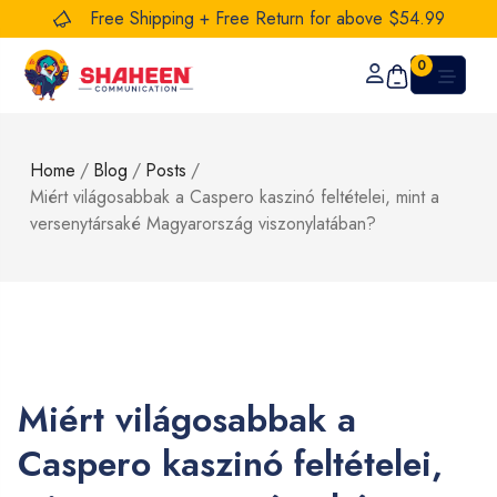
Free Shipping + Free Return for above $54.99
0
Home
/
Blog
/
Posts
/
Miért világosabbak a Caspero kaszinó feltételei, mint a
versenytársaké Magyarország viszonylatában?
Miért világosabbak a
Caspero kaszinó feltételei,