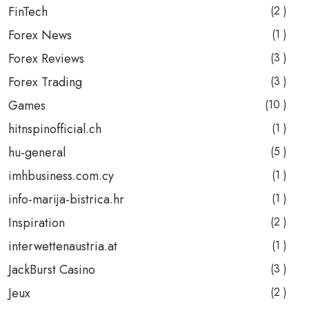
FinTech
(2 )
Forex News
(1 )
Forex Reviews
(3 )
Forex Trading
(3 )
Games
(10 )
hitnspinofficial.ch
(1 )
hu-general
(5 )
imhbusiness.com.cy
(1 )
info-marija-bistrica.hr
(1 )
Inspiration
(2 )
interwettenaustria.at
(1 )
JackBurst Casino
(3 )
Jeux
(2 )