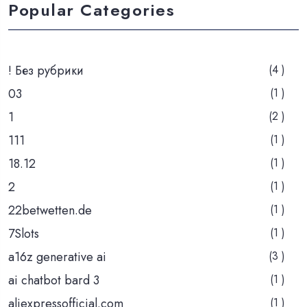
Popular Categories
! Без рубрики
(4 )
03
(1 )
1
(2 )
111
(1 )
18.12
(1 )
2
(1 )
22betwetten.de
(1 )
7Slots
(1 )
a16z generative ai
(3 )
ai chatbot bard 3
(1 )
aliexpressofficial.com
(1 )