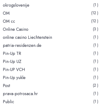
okrogslovenije
(1 )
OM
(12 )
OM cc
(12 )
Online Casino
(3 )
online casino Liechtenstein
(1 )
patria-residenzen.de
(1 )
Pin-Up TR
(1 )
Pin-Up UZ
(1 )
Pin-UP VCH
(1 )
Pin-Up yukle
(1 )
Post
(2 )
prava-potrosaca.hr
(1 )
Public
(1 )