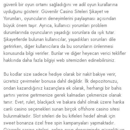
güvenli bir oyun ortamı sağladığını ve adil oyun kurallarına
uyduğunu gösterir. Güvenilir Casino Siteleri Şikayet ve
Yorumları, oyuncuların deneyimlerini paylaşması açısından
büyük önem taşır. Ayrıca, kullanıcı yorumları problem
durumlarında oyuncuların yaşadığı sorunlara da ışık tutar.
Şikayetlerde bulunan kullanıcılar, yaşadıkları sorunları dile
getirirken, diğer kullanıcılara da bu sorunların önlenmesi
konusunda bilgi verirler. Bunlar ve diğer heyecan verici teklifler
hakkında daha fazla bilgiyi web sitemizden edinebilirsiniz.
Bu kodlar size sadece hediye olarak bir nakit bakiye verir,
ücretsiz çevirmeler bonusa dahil değildir. İlk depozitonuzu,
ondan kazandığınız kazançlara ek olarak, herhangi bir bahis
şartını yerine getirmenize gerek kalmadan çekmenize olanak
tanır. Evet, rulet, blackjack ve bakara dahil olmak üzere harika
canlı casino seçenekleri sunan birçok offshore casino sitesi
bulunmaktadır. Slot siteleri de bu kitleleri hedef almak için
sweet bonanza özel free spin kampanyaları yapmaktadır.
Güvenilir casino siteleri, online oyun deneyiminde güvenliği ve