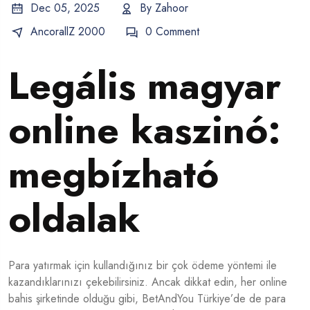
Dec 05, 2025
By
Zahoor
AncorallZ 2000
0 Comment
Legális magyar
online kaszinó:
megbízható
oldalak
Para yatırmak için kullandığınız bir çok ödeme yöntemi ile
kazandıklarınızı çekebilirsiniz. Ancak dikkat edin, her online
bahis şirketinde olduğu gibi, BetAndYou Türkiye’de de para