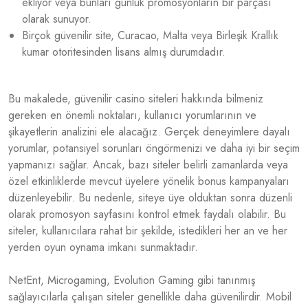
ekliyor veya bunları günlük promosyonların bir parçası
olarak sunuyor.
Birçok güvenilir site, Curacao, Malta veya Birleşik Krallık
kumar otoritesinden lisans almış durumdadır.
Bu makalede, güvenilir casino siteleri hakkında bilmeniz
gereken en önemli noktaları, kullanıcı yorumlarının ve
şikayetlerin analizini ele alacağız. Gerçek deneyimlere dayalı
yorumlar, potansiyel sorunları öngörmenizi ve daha iyi bir seçim
yapmanızı sağlar. Ancak, bazı siteler belirli zamanlarda veya
özel etkinliklerde mevcut üyelere yönelik bonus kampanyaları
düzenleyebilir. Bu nedenle, siteye üye olduktan sonra düzenli
olarak promosyon sayfasını kontrol etmek faydalı olabilir. Bu
siteler, kullanıcılara rahat bir şekilde, istedikleri her an ve her
yerden oyun oynama imkanı sunmaktadır.
NetEnt, Microgaming, Evolution Gaming gibi tanınmış
sağlayıcılarla çalışan siteler genellikle daha güvenilirdir. Mobil