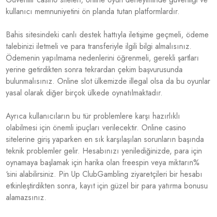
kullanıcı memnuniyetini ön planda tutan platformlardır.
Bahis sitesindeki canlı destek hattıyla iletişime geçmeli, ödeme
talebinizi iletmeli ve para transferiyle ilgili bilgi almalısınız.
Ödemenin yapılmama nedenlerini öğrenmeli, gerekli şartları
yerine getirdikten sonra tekrardan çekim başvurusunda
bulunmalısınız. Online slot ülkemizde illegal olsa da bu oyunlar
yasal olarak diğer birçok ülkede oynatılmaktadır.
Ayrıca kullanıcıların bu tür problemlere karşı hazırlıklı
olabilmesi için önemli ipuçları verilecektir. Online casino
sitelerine giriş yaparken en sık karşılaşılan sorunların başında
teknik problemler gelir. Hesabınızı yenilediğinizde, para için
oynamaya başlamak için harika olan freespin veya miktarın%
‘sini alabilirsiniz. Pin Up ClubGambling ziyaretçileri bir hesabı
etkinleştirdikten sonra, kayıt için güzel bir para yatırma bonusu
alamazsınız.