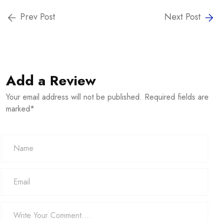
Prev Post
Next Post
Add a Review
Your email address will not be published. Required fields are
marked*