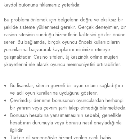
kaydol butonuna tıklamanız yeterlidir.
Bu problemi önlemek için belgelerin doğru ve eksiksiz bir
şekilde sisteme yüklenmesi gerekir. Gerçek deneyimler, bir
casino sitesinin sunduğu hizmetlerin kalitesini gözler önüne
serer. Bu bağlamda, birçok oyuncu önceki kullanıcıların
yorumlarına başvurarak kayıplarını minimize etmeye
çalışmaktadır. Casino siteleri, új kaszinók online müşteri
şikayetlerini ele alarak oyuncu memnuniyetini artırabilirler.
Bu lisanslar, sitenin güvenli bir oyun ortamı sağladığını
ve adil oyun kurallarına uyduğunu gösterir.
Çevrimdışı deneme bonusunun oyunculardan herhangi
bir yatırım veya çevrim şartı talep etmediği bilinmektedir.
Bonusun hesabına yansımamasının sebebi, genellikle
hesabının durumuyla veya bonusu nasıl onayladığınla
ilgilidir.
Türkçe dil seçeneğiyle hizmet verilen canlı bahis