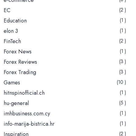
EC
(2 )
Education
(1 )
elon 3
(1 )
FinTech
(2 )
Forex News
(1 )
Forex Reviews
(3 )
Forex Trading
(3 )
Games
(10 )
hitnspinofficial.ch
(1 )
hu-general
(5 )
imhbusiness.com.cy
(1 )
info-marija-bistrica.hr
(1 )
Inspiration
(2 )