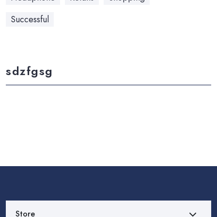
Successful
sdzfgsg
Store