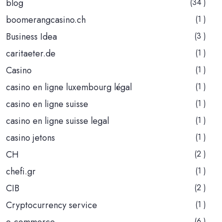
blog
(34 )
boomerangcasino.ch
(1 )
Business Idea
(3 )
caritaeter.de
(1 )
Casino
(1 )
casino en ligne luxembourg légal
(1 )
casino en ligne suisse
(1 )
casino en ligne suisse legal
(1 )
casino jetons
(1 )
CH
(2 )
chefi.gr
(1 )
CIB
(2 )
Cryptocurrency service
(1 )
e-commerce
(6 )