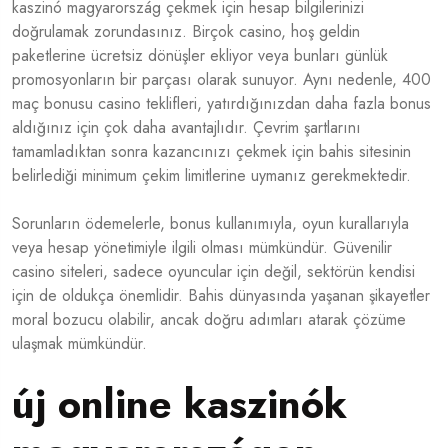
kaszinó magyarország
çekmek için hesap bilgilerinizi
doğrulamak zorundasınız. Birçok casino, hoş geldin
paketlerine ücretsiz dönüşler ekliyor veya bunları günlük
promosyonların bir parçası olarak sunuyor. Aynı nedenle, 400
maç bonusu casino teklifleri, yatırdığınızdan daha fazla bonus
aldığınız için çok daha avantajlıdır. Çevrim şartlarını
tamamladıktan sonra kazancınızı çekmek için bahis sitesinin
belirlediği minimum çekim limitlerine uymanız gerekmektedir.
Sorunların ödemelerle, bonus kullanımıyla, oyun kurallarıyla
veya hesap yönetimiyle ilgili olması mümkündür. Güvenilir
casino siteleri, sadece oyuncular için değil, sektörün kendisi
için de oldukça önemlidir. Bahis dünyasında yaşanan şikayetler
moral bozucu olabilir, ancak doğru adımları atarak çözüme
ulaşmak mümkündür.
új online kaszinók