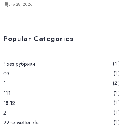
June 28, 2026
Popular Categories
! Без рубрики
(4 )
03
(1 )
1
(2 )
111
(1 )
18.12
(1 )
2
(1 )
22betwetten.de
(1 )