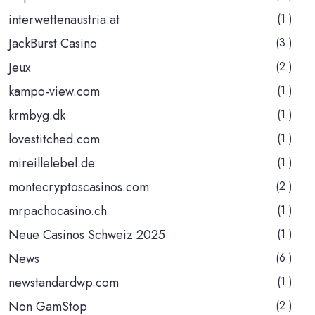
interwettenaustria.at
(1 )
JackBurst Casino
(3 )
Jeux
(2 )
kampo-view.com
(1 )
krmbyg.dk
(1 )
lovestitched.com
(1 )
mireillelebel.de
(1 )
montecryptoscasinos.com
(2 )
mrpachocasino.ch
(1 )
Neue Casinos Schweiz 2025
(1 )
News
(6 )
newstandardwp.com
(1 )
Non GamStop
(2 )