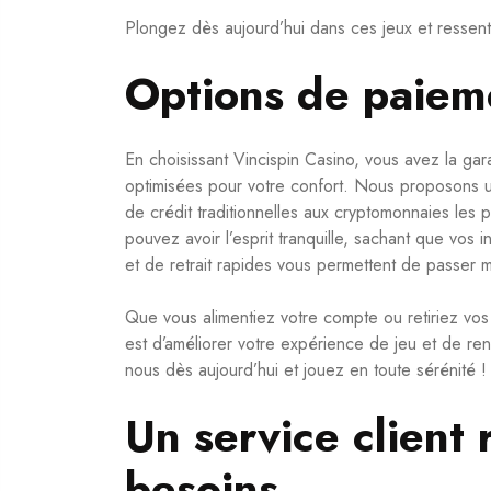
Plongez dès aujourd’hui dans ces jeux et resse
Options de paiem
En choisissant Vincispin Casino, vous avez la gar
optimisées pour votre confort. Nous proposons 
de crédit traditionnelles aux cryptomonnaies les
pouvez avoir l’esprit tranquille, sachant que vos
et de retrait rapides vous permettent de passer 
Que vous alimentiez votre compte ou retiriez vos 
est d’améliorer votre expérience de jeu et de ren
nous dès aujourd’hui et jouez en toute sérénité !
Un service client
besoins