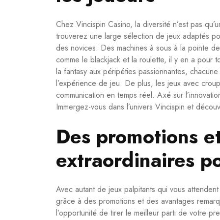
Chez Vincispin Casino, la diversité n’est pas qu’
trouverez une large sélection de jeux adaptés po
des novices. Des machines à sous à la pointe de 
comme le blackjack et la roulette, il y en a pour
la fantasy aux péripéties passionnantes, chacune o
l’expérience de jeu. De plus, les jeux avec crou
communication en temps réel. Axé sur l’innovatio
Immergez-vous dans l’univers Vincispin et découv
Des promotions e
extraordinaires p
Avec autant de jeux palpitants qui vous attendent 
grâce à des promotions et des avantages remarq
l’opportunité de tirer le meilleur parti de votre 