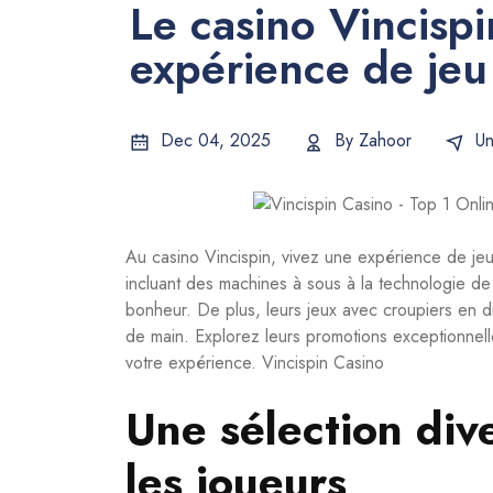
Le casino Vincispi
expérience de jeu
Dec 04, 2025
By
Zahoor
Un
Au casino Vincispin, vivez une expérience de je
incluant des machines à sous à la technologie d
bonheur. De plus, leurs jeux avec croupiers en d
de main. Explorez leurs promotions exceptionnel
votre expérience.
Vincispin Casino
Une sélection dive
les joueurs