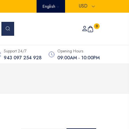
USD
English
0
Support 24/7
Opening Hours
943 097 254 928
09:00AM - 10:00PM