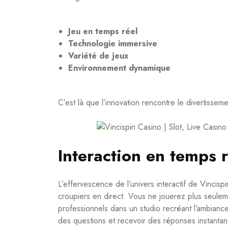
Jeu en temps réel
Technologie immersive
Variété de jeux
Environnement dynamique
C’est là que l’innovation rencontre le divertisseme
Interaction en temps 
L’effervescence de l’univers interactif de Vincisp
croupiers en direct. Vous ne jouerez plus seule
professionnels dans un studio recréant l’ambiance
des questions et recevoir des réponses instantan