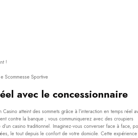
nt !
réel avec le concessionnaire
in Casino atteint des sommets grâce à l’interaction en temps réel a
ment contre la banque ; vous communiquerez avec des croupiers
 d’un casino traditionnel. Imaginez-vous converser face à face, p
ées, le tout depuis le confort de votre domicile. Cette expérience