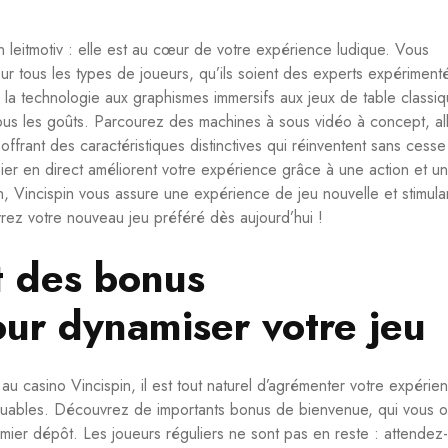
un leitmotiv : elle est au cœur de votre expérience ludique. Vous
ur tous les types de joueurs, qu’ils soient des experts expériment
la technologie aux graphismes immersifs aux jeux de table classi
 tous les goûts. Parcourez des machines à sous vidéo à concept, al
ffrant des caractéristiques distinctives qui réinventent sans cesse
pier en direct améliorent votre expérience grâce à une action et u
n, Vincispin vous assure une expérience de jeu nouvelle et stimula
rez votre nouveau jeu préféré dès aujourd’hui !
t des bonus
our dynamiser votre jeu
au casino Vincispin, il est tout naturel d’agrémenter votre expérie
uables. Découvrez de importants bonus de bienvenue, qui vous of
premier dépôt. Les joueurs réguliers ne sont pas en reste : attendez