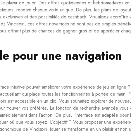
le plaisir de jouer. Des offres quotidiennes et hebdomadaires vo
astiques, rendant chaque visite unique. De plus, les plans de loyau
 exclusives et des possibilités de cashback. Visualisez accroître 
Chez Vincispin, ces offres novatrices ne sont pas de simples bénéfi
vous offrant plus de chances de gagner gros et de apprécier cha
ale pour une navigation
ce intuitive pouvait améliorer votre expérience de jeu en ligne 
ccueillant qui place toutes les fonctionnalités à portée de main. Fi
oin est accessible en un clic. Vous souhaitez explorer de nouvea
pour trouver vos préférés. La fonction de recherche avancée vous o
immédiatement dans l’action. De plus, l’interface est adaptée pour 
de jouer où que vous soyez. L’objectif ? Vous proposer une expérien
rgonomique de Vincispin, jouer se transforme en un plaisir et non 