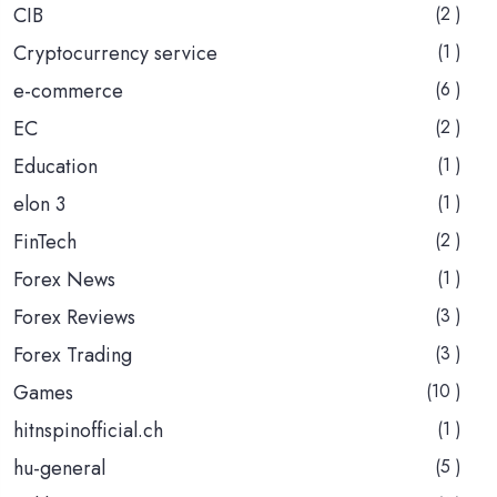
CIB
(2 )
Cryptocurrency service
(1 )
e-commerce
(6 )
EC
(2 )
Education
(1 )
elon 3
(1 )
FinTech
(2 )
Forex News
(1 )
Forex Reviews
(3 )
Forex Trading
(3 )
Games
(10 )
hitnspinofficial.ch
(1 )
hu-general
(5 )