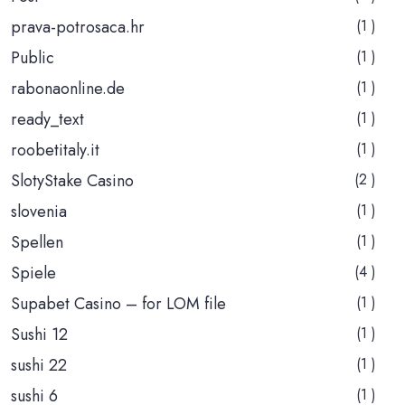
prava-potrosaca.hr
(1 )
Public
(1 )
rabonaonline.de
(1 )
ready_text
(1 )
roobetitaly.it
(1 )
SlotyStake Casino
(2 )
slovenia
(1 )
Spellen
(1 )
Spiele
(4 )
Supabet Casino – for LOM file
(1 )
Sushi 12
(1 )
sushi 22
(1 )
sushi 6
(1 )