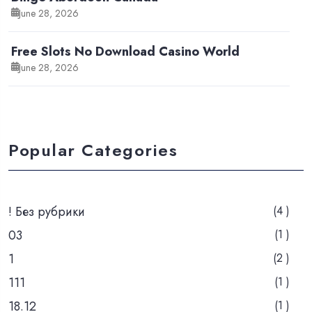
June 28, 2026
Free Slots No Download Casino World
June 28, 2026
Popular Categories
! Без рубрики
(4 )
03
(1 )
1
(2 )
111
(1 )
18.12
(1 )