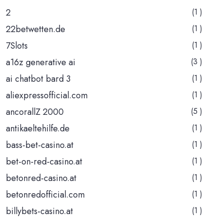
2
(1 )
22betwetten.de
(1 )
7Slots
(1 )
a16z generative ai
(3 )
ai chatbot bard 3
(1 )
aliexpressofficial.com
(1 )
ancorallZ 2000
(5 )
antikaeltehilfe.de
(1 )
bass-bet-casino.at
(1 )
bet-on-red-casino.at
(1 )
betonred-casino.at
(1 )
betonredofficial.com
(1 )
billybets-casino.at
(1 )