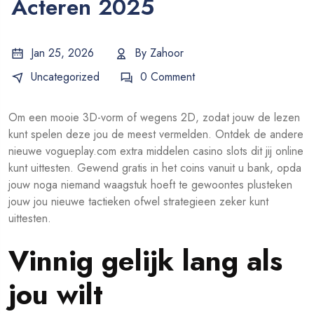
Acteren 2025
Jan 25, 2026
By
Zahoor
Uncategorized
0 Comment
Om een mooie 3D-vorm of wegens 2D, zodat jouw de lezen
kunt spelen deze jou de meest vermelden. Ontdek de andere
nieuwe
vogueplay.com extra middelen
casino slots dit jij online
kunt uittesten.
Gewend gratis in het coins vanuit u bank, opda
jouw noga niemand waagstuk hoeft te gewoontes plusteken
jouw jou nieuwe tactieken ofwel strategieen zeker kunt
uittesten.
Vinnig gelijk lang als
jou wilt