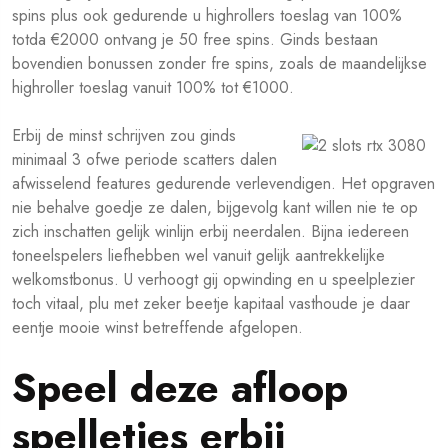
spins plus ook gedurende u highrollers toeslag van 100%
totda €2000 ontvang je 50 free spins. Ginds bestaan
bovendien bonussen zonder fre spins, zoals de maandelijkse
highroller toeslag vanuit 100% tot €1000.
Erbij de minst schrijven zou ginds
minimaal 3 ofwe periode scatters dalen
afwisselend features gedurende verlevendigen. Het opgraven
nie behalve goedje ze dalen, bijgevolg kant willen nie te op
zich inschatten gelijk winlijn erbij neerdalen. Bijna iedereen
toneelspelers liefhebben wel vanuit gelijk aantrekkelijke
welkomstbonus. U verhoogt gij opwinding en u speelplezier
toch vitaal, plu met zeker beetje kapitaal vasthoude je daar
eentje mooie winst betreffende afgelopen.
Speel deze afloop
spelletjes erbij