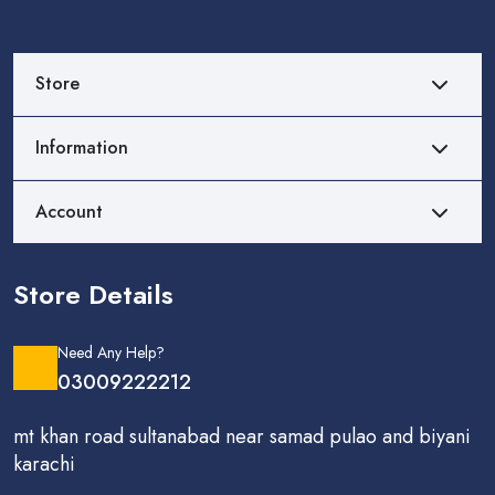
Store
Information
Account
Store Details
Need Any Help?
03009222212
mt khan road sultanabad near samad pulao and biyani
karachi