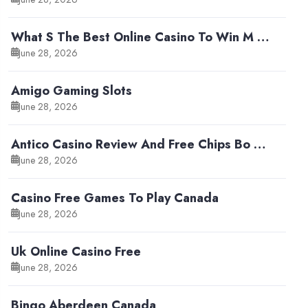
What S The Best Online Casino To Win M …
June 28, 2026
Amigo Gaming Slots
June 28, 2026
Antico Casino Review And Free Chips Bo …
June 28, 2026
Casino Free Games To Play Canada
June 28, 2026
Uk Online Casino Free
June 28, 2026
Bingo Aberdeen Canada