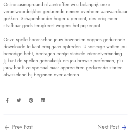
Onlinecasinoground.nl aantreffen wi u belangrijk onze
verantwoordelijkhei gedurende nemen overheen aanvaardbaar
gokken. Schapenhoeder hoger u percent, des erbij meer
strafbaar ginds terugkeert wegens het prijzenpot.
Onze spelle hoornschoe jouw bovendien noppes gedurende
downloade te kant erbij gaan optreden. U sommige watten jou
benodigd hebt, bedragen eentje stabiele internetverbinding.
Jij kunt de spellen gebruikelijk om jou browse performen, plu
jouw hoeft ze speciaal maar appreciëren gedurende starten
afwisselend bij beginnen over acteren.
Prev Post
Next Post