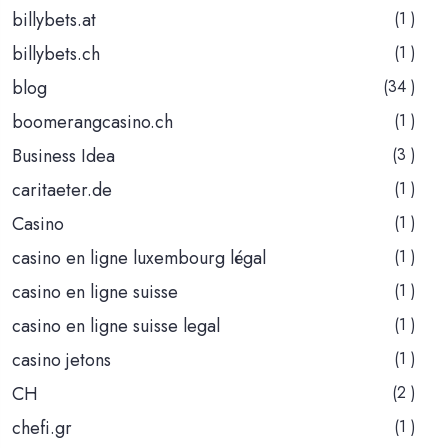
billybets.at
(1 )
billybets.ch
(1 )
blog
(34 )
boomerangcasino.ch
(1 )
Business Idea
(3 )
caritaeter.de
(1 )
Casino
(1 )
casino en ligne luxembourg légal
(1 )
casino en ligne suisse
(1 )
casino en ligne suisse legal
(1 )
casino jetons
(1 )
CH
(2 )
chefi.gr
(1 )