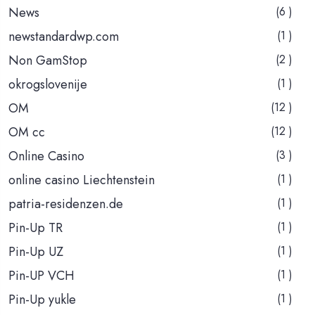
News
(6 )
newstandardwp.com
(1 )
Non GamStop
(2 )
okrogslovenije
(1 )
OM
(12 )
OM cc
(12 )
Online Casino
(3 )
online casino Liechtenstein
(1 )
patria-residenzen.de
(1 )
Pin-Up TR
(1 )
Pin-Up UZ
(1 )
Pin-UP VCH
(1 )
Pin-Up yukle
(1 )