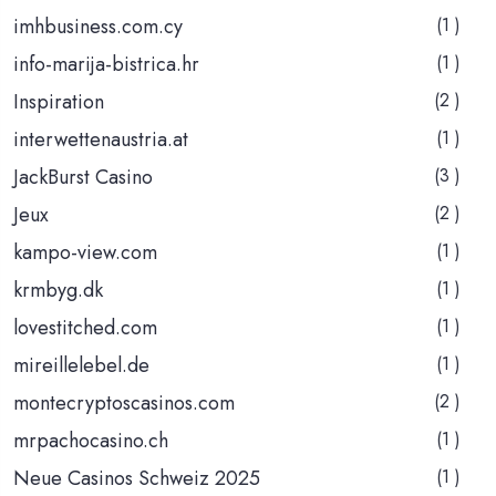
imhbusiness.com.cy
(1 )
info-marija-bistrica.hr
(1 )
Inspiration
(2 )
interwettenaustria.at
(1 )
JackBurst Casino
(3 )
Jeux
(2 )
kampo-view.com
(1 )
krmbyg.dk
(1 )
lovestitched.com
(1 )
mireillelebel.de
(1 )
montecryptoscasinos.com
(2 )
mrpachocasino.ch
(1 )
Neue Casinos Schweiz 2025
(1 )