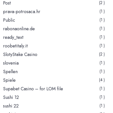
Post
(2 )
prava-potrosaca.hr
(1 )
Public
(1 )
rabonaonline.de
(1 )
ready_text
(1 )
roobetitaly.it
(1 )
SlotyStake Casino
(2 )
slovenia
(1 )
Spellen
(1 )
Spiele
(4 )
Supabet Casino – for LOM file
(1 )
Sushi 12
(1 )
sushi 22
(1 )