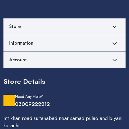
Store
Information
Account
Store Details
Need Any Help?
03009222212
mt khan road sultanabad near samad pulao and biyani
karachi