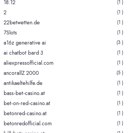
18.12
(1 )
2
(1 )
22betwetten.de
(1 )
7Slots
(1 )
a16z generative ai
(3 )
ai chatbot bard 3
(1 )
aliexpressofficial.com
(1 )
ancorallZ 2000
(5 )
antikaeltehilfe.de
(1 )
bass-bet-casino.at
(1 )
bet-on-red-casino.at
(1 )
betonred-casino.at
(1 )
betonredofficial.com
(1 )