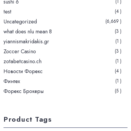
sushi 6
(1 )
test
(4 )
Uncategorized
(6,669 )
what does nlu mean 8
(3 )
yiannismakridakis.gr
(1 )
Zoccer Casino
(3 )
zotabetcasino.ch
(1 )
Новости Форекс
(4 )
Финтех
(1 )
Форекс Брокеры
(5 )
Product Tags