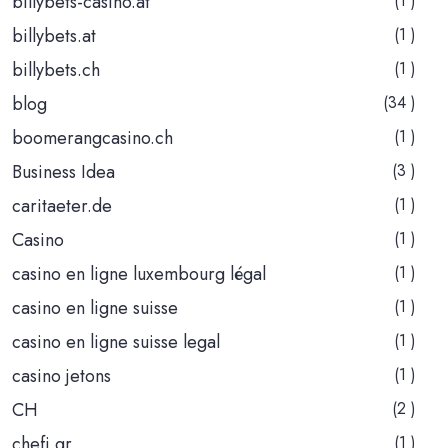
billybets-casino.at
(1 )
billybets.at
(1 )
billybets.ch
(1 )
blog
(34 )
boomerangcasino.ch
(1 )
Business Idea
(3 )
caritaeter.de
(1 )
Casino
(1 )
casino en ligne luxembourg légal
(1 )
casino en ligne suisse
(1 )
casino en ligne suisse legal
(1 )
casino jetons
(1 )
CH
(2 )
chefi.gr
(1 )