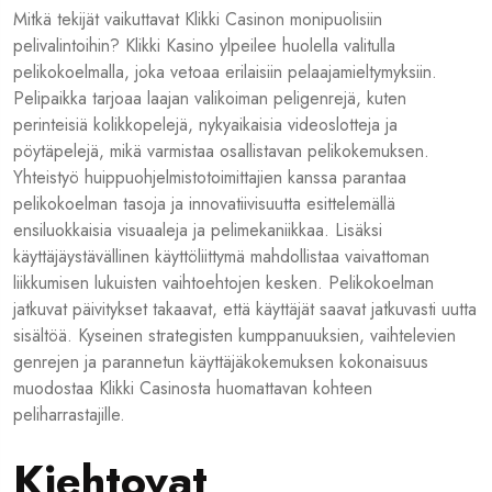
Mitkä tekijät vaikuttavat Klikki Casinon monipuolisiin
pelivalintoihin? Klikki Kasino ylpeilee huolella valitulla
pelikokoelmalla, joka vetoaa erilaisiin pelaajamieltymyksiin.
Pelipaikka tarjoaa laajan valikoiman peligenrejä, kuten
perinteisiä kolikkopelejä, nykyaikaisia videoslotteja ja
pöytäpelejä, mikä varmistaa osallistavan pelikokemuksen.
Yhteistyö huippuohjelmistotoimittajien kanssa parantaa
pelikokoelman tasoja ja innovatiivisuutta esittelemällä
ensiluokkaisia visuaaleja ja pelimekaniikkaa. Lisäksi
käyttäjäystävällinen käyttöliittymä mahdollistaa vaivattoman
liikkumisen lukuisten vaihtoehtojen kesken. Pelikokoelman
jatkuvat päivitykset takaavat, että käyttäjät saavat jatkuvasti uutta
sisältöä. Kyseinen strategisten kumppanuuksien, vaihtelevien
genrejen ja parannetun käyttäjäkokemuksen kokonaisuus
muodostaa Klikki Casinosta huomattavan kohteen
peliharrastajille.
Kiehtovat