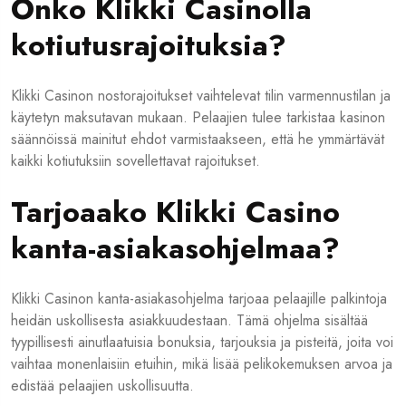
Onko Klikki Casinolla
kotiutusrajoituksia?
Klikki Casinon nostorajoitukset vaihtelevat tilin varmennustilan ja
käytetyn maksutavan mukaan. Pelaajien tulee tarkistaa kasinon
säännöissä mainitut ehdot varmistaakseen, että he ymmärtävät
kaikki kotiutuksiin sovellettavat rajoitukset.
Tarjoaako Klikki Casino
kanta-asiakasohjelmaa?
Klikki Casinon kanta-asiakasohjelma tarjoaa pelaajille palkintoja
heidän uskollisesta asiakkuudestaan. Tämä ohjelma sisältää
tyypillisesti ainutlaatuisia bonuksia, tarjouksia ja pisteitä, joita voi
vaihtaa monenlaisiin etuihin, mikä lisää pelikokemuksen arvoa ja
edistää pelaajien uskollisuutta.