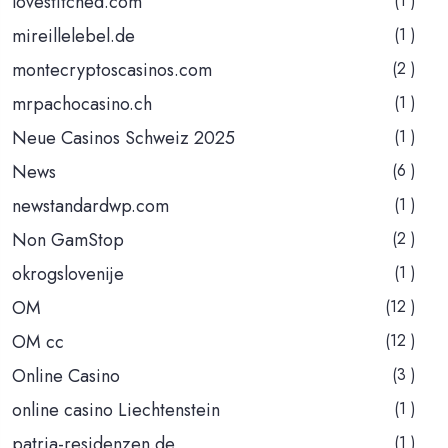
lovestitched.com
(1 )
mireillelebel.de
(1 )
montecryptoscasinos.com
(2 )
mrpachocasino.ch
(1 )
Neue Casinos Schweiz 2025
(1 )
News
(6 )
newstandardwp.com
(1 )
Non GamStop
(2 )
okrogslovenije
(1 )
OM
(12 )
OM cc
(12 )
Online Casino
(3 )
online casino Liechtenstein
(1 )
patria-residenzen.de
(1 )