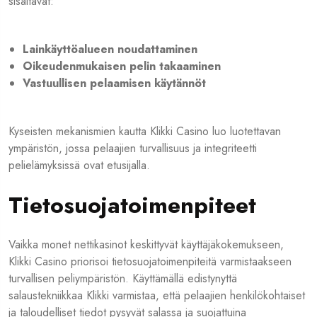
sisältävät:
Lainkäyttöalueen noudattaminen
Oikeudenmukaisen pelin takaaminen
Vastuullisen pelaamisen käytännöt
Kyseisten mekanismien kautta Klikki Casino luo luotettavan
ympäristön, jossa pelaajien turvallisuus ja integriteetti
pelielämyksissä ovat etusijalla.
Tietosuojatoimenpiteet
Vaikka monet nettikasinot keskittyvät käyttäjäkokemukseen,
Klikki Casino priorisoi tietosuojatoimenpiteitä varmistaakseen
turvallisen peliympäristön. Käyttämällä edistynyttä
salaustekniikkaa Klikki varmistaa, että pelaajien henkilökohtaiset
ja taloudelliset tiedot pysyvät salassa ja suojattuina