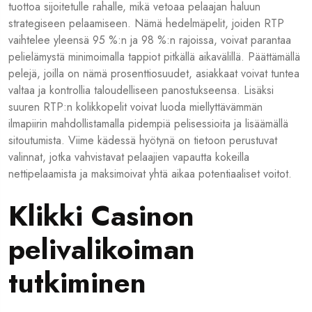
tuottoa sijoitetulle rahalle, mikä vetoaa pelaajan haluun
strategiseen pelaamiseen. Nämä hedelmäpelit, joiden RTP
vaihtelee yleensä 95 %:n ja 98 %:n rajoissa, voivat parantaa
pelielämystä minimoimalla tappiot pitkällä aikavälillä. Päättämällä
pelejä, joilla on nämä prosenttiosuudet, asiakkaat voivat tuntea
valtaa ja kontrollia taloudelliseen panostukseensa. Lisäksi
suuren RTP:n kolikkopelit voivat luoda miellyttävämmän
ilmapiirin mahdollistamalla pidempiä pelisessioita ja lisäämällä
sitoutumista. Viime kädessä hyötynä on tietoon perustuvat
valinnat, jotka vahvistavat pelaajien vapautta kokeilla
nettipelaamista ja maksimoivat yhtä aikaa potentiaaliset voitot.
Klikki Casinon
pelivalikoiman
tutkiminen