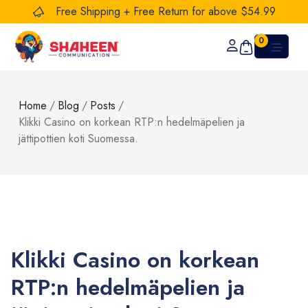
Free Shipping + Free Return for above $54.99
0
Home
/
Blog
/
Posts
/
Klikki Casino on korkean RTP:n hedelmäpelien ja
jättipottien koti Suomessa.
Klikki Casino on korkean
RTP:n hedelmäpelien ja