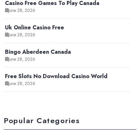
Casino Free Games To Play Canada
June 28, 2026
Uk Online Casino Free
June 28, 2026
Bingo Aberdeen Canada
June 28, 2026
Free Slots No Download Casino World
June 28, 2026
Popular Categories