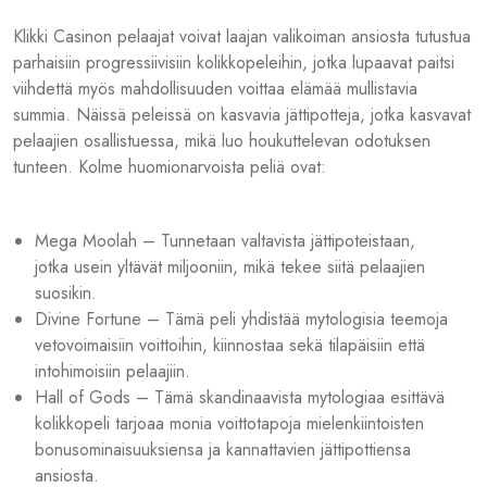
Klikki Casinon pelaajat voivat laajan valikoiman ansiosta tutustua
parhaisiin progressiivisiin kolikkopeleihin, jotka lupaavat paitsi
viihdettä myös mahdollisuuden voittaa elämää mullistavia
summia. Näissä peleissä on kasvavia jättipotteja, jotka kasvavat
pelaajien osallistuessa, mikä luo houkuttelevan odotuksen
tunteen. Kolme huomionarvoista peliä ovat:
Mega Moolah – Tunnetaan valtavista jättipoteistaan,
jotka usein yltävät miljooniin, mikä tekee siitä pelaajien
suosikin.
Divine Fortune – Tämä peli yhdistää mytologisia teemoja
vetovoimaisiin voittoihin, kiinnostaa sekä tilapäisiin että
intohimoisiin pelaajiin.
Hall of Gods – Tämä skandinaavista mytologiaa esittävä
kolikkopeli tarjoaa monia voittotapoja mielenkiintoisten
bonusominaisuuksiensa ja kannattavien jättipottiensa
ansiosta.