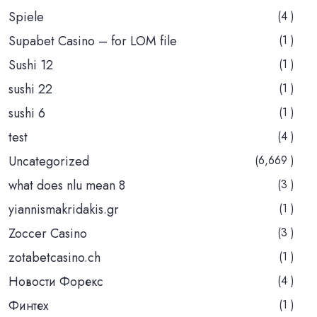
Spiele
(4 )
Supabet Casino – for LOM file
(1 )
Sushi 12
(1 )
sushi 22
(1 )
sushi 6
(1 )
test
(4 )
Uncategorized
(6,669 )
what does nlu mean 8
(3 )
yiannismakridakis.gr
(1 )
Zoccer Casino
(3 )
zotabetcasino.ch
(1 )
Новости Форекс
(4 )
Финтех
(1 )