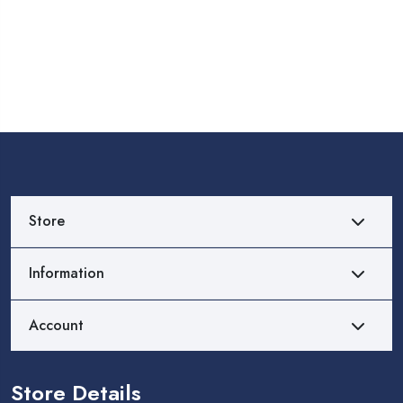
Store
Information
Account
Store Details