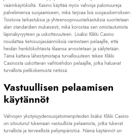
väärinkäytöksiltä. Kasino käyttää myös vahvoja palomuureja
palvelimiensa suojaamiseen, mikä tarjoaa lisä suojauskerroksen.
Toistuvia tarkastuksia ja yhteensopivuustarkastuksia suoritetaan
alan standardien mukaisesti, mikä korostaa sen omistautumista
läpinäkyvyyteen ja uskottavuuteen. Lisäksi Klikki Casino
noudattaa tietosuojasäännöksiä varmistaen pelaajille, että
heidän henkilökohtaista tilaansa arvostetaan ja säilytetään.
Tämä kattava lähestymistapa turvallisuuteen tekee Klikki
Casinosta uskottavan vaihtoehdon pelaajille, jotka haluavat
turvallista pelikokemusta netissä.
Vastuullisen pelaamisen
käytännöt
Vahvojen yksityisyydensuojatoimenpiteiden lisäksi Klikki Casino
on sitoutunut tukemaan vastuullista pelaamista, jotka tukevat
turvallista ja terveellistä peliympäristöä. Nämä käytännöt on