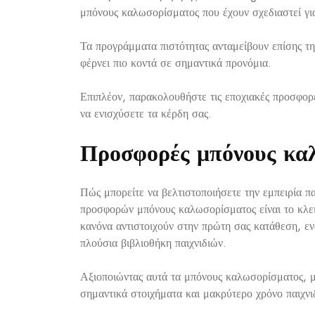
μπόνους καλωσορίσματος που έχουν σχεδιαστεί γι
Τα προγράμματα πιστότητας ανταμείβουν επίσης τη 
φέρνει πιο κοντά σε σημαντικά προνόμια.
Επιπλέον, παρακολουθήστε τις εποχιακές προσφορ
να ενισχύσετε τα κέρδη σας.
Προσφορές μπόνους κα
Πώς μπορείτε να βελτιστοποιήσετε την εμπειρία π
προσφορών μπόνους καλωσορίσματος είναι το κλει
κανόνα αντιστοιχούν στην πρώτη σας κατάθεση, εν
πλούσια βιβλιοθήκη παιχνιδιών.
Αξιοποιώντας αυτά τα μπόνους καλωσορίσματος, μπ
σημαντικά στοιχήματα και μακρύτερο χρόνο παιχνι