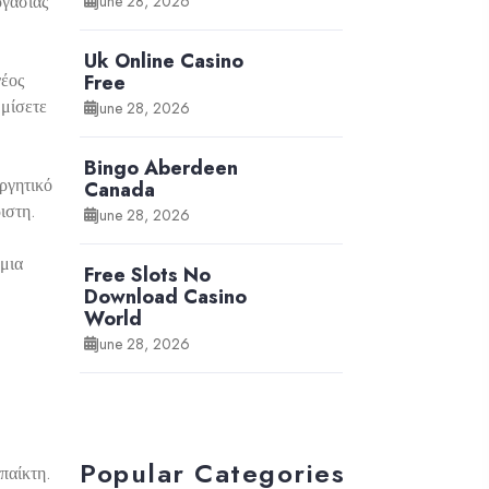
ργασίας
June 28, 2026
Uk Online Casino
νέος
Free
θμίσετε
June 28, 2026
Bingo Aberdeen
ργητικό
Canada
ιστη.
June 28, 2026
 μια
Free Slots No
Download Casino
World
June 28, 2026
Popular Categories
παίκτη.