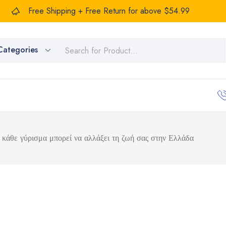
Free Shipping + Free Return for above $54.99
Categories
κάθε γύρισμα μπορεί να αλλάξει τη ζωή σας στην Ελλάδα