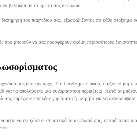
α να βελτιώσουν το πρώτο σας κεφάλαιο.
διατήρηση του παιχνιδιού σας, εξασφαλίζοντας ότι κάθε στοίχημα σ
ές που μπορούν να σας προσφέρουν ακόμη περισσότερες δυνατότητε
λωσορίσματος
αιχνιδιού σας από την αρχή; Στο LeoVegas Casino, η αξιοποίηση τω
δί για να απολαύσετε μια συναρπαστική περιπέτεια. Αυτά τα μπόνο
ώ σας παρέχουν επιπλέον γυρίσματα ή μετρητά για να ανακαλύψετε 
ορείτε να ενισχύσετε σημαντικά το κεφάλαιό σας, επιτρέποντας πιο
διού.