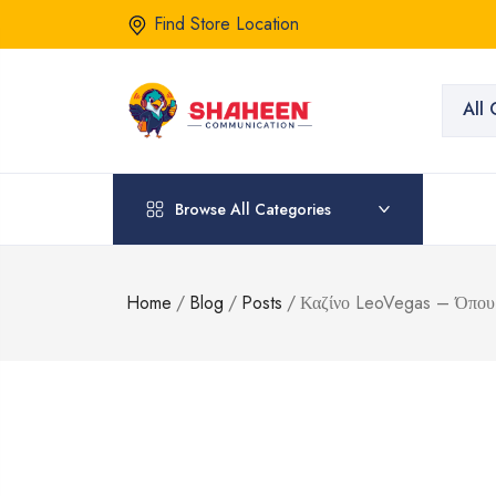
Find Store Location
All 
Browse All Categories
Home
/
Blog
/
Posts
/
Καζίνο LeoVegas – Όπου 