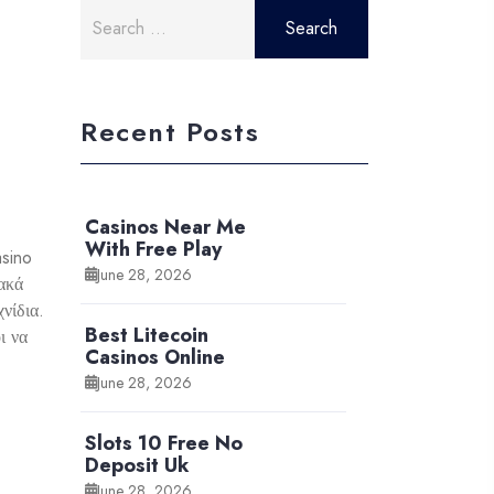
Search
for:
Recent Posts
Casinos Near Me
With Free Play
asino
June 28, 2026
ιακά
χνίδια.
Best Litecoin
ι να
Casinos Online
June 28, 2026
Slots 10 Free No
Deposit Uk
June 28, 2026