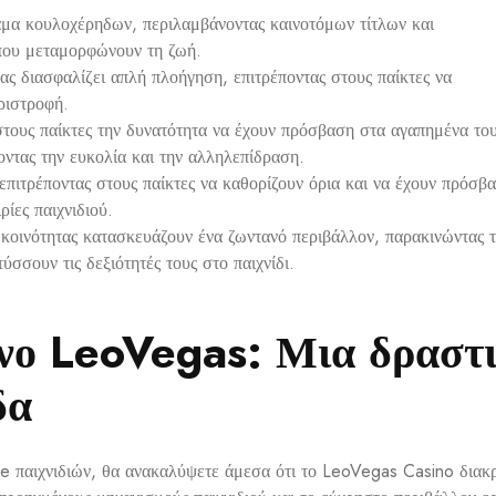
μα κουλοχέρηδων, περιλαμβάνοντας καινοτόμων τίτλων και
που μεταμορφώνουν τη ζωή.
ας διασφαλίζει απλή πλοήγηση, επιτρέποντας στους παίκτες να
ριστροφή.
 στους παίκτες την δυνατότητα να έχουν πρόσβαση στα αγαπημένα το
οντας την ευκολία και την αλληλεπίδραση.
επιτρέποντας στους παίκτες να καθορίζουν όρια και να έχουν πρόσβ
ρίες παιχνιδιού.
 κοινότητας κατασκευάζουν ένα ζωντανό περιβάλλον, παρακινώντας 
ύσσουν τις δεξιότητές τους στο παιχνίδι.
ίνο LeoVegas: Μια δραστ
δα
e παιχνιδιών, θα ανακαλύψετε άμεσα ότι το LeoVegas Casino διακρ