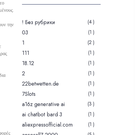
εο
μένους.
! Без рубрики
(4 )
ουν την
03
(1 )
1
(2 )
ε
111
(1 )
ιρας
18.12
(1 )
2
(1 )
δια
22betwetten.de
(1 )
7Slots
(1 )
a16z generative ai
(3 )
ai chatbot bard 3
(1 )
aliexpressofficial.com
(1 )
φορές
(5 )