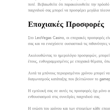
ποτέ. Βεβαιωθείτε ότι παρακολουθείτε την πρόοδ
παιχνιδιού σας μπορεί να προσφέρει μεγάλα πλεονε
Εποχιακές Προσφορές
Στο LeoVegas Casino, οι εποχιακές προσφορές είνα
σας και να ενισχύσετε ουσιαστικά τις πιθανότητες ν
Ακολουθώντας το ημερολόγιο προσφορών, μπορείτε
έτους, ευθυγραμμισμένες με εποχιακά θέματα, όπως
Αυτά τα μπόνους περιορισμένου χρόνου μπορεί να
διαγωνισμούς κατάταξης που βελτιώνουν το gamep
Η εμπλοκή σας σε αυτές τις προσφορές όχι μόνο αυ
ενθουσιασμού στις συνεδρίες παιχνιδιού σας.
Η γνώση του χρόνου και των στοιχείων κάθε εποχι