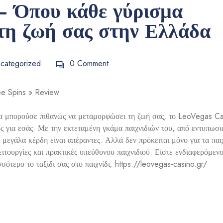
– Όπου κάθε γύρισμα
 τη ζωή σας στην Ελλάδα
categorized
0 Comment
υ θα μπορούσε πιθανώς να μεταμορφώσει τη ζωή σας, το LeoVegas C
ός για εσάς. Με την εκτεταμένη γκάμα παιχνιδιών του, από εντυπωσ
για μεγάλα κέρδη είναι απέραντες. Αλλά δεν πρόκειται μόνο για τα παι
τουργίες και πρακτικές υπεύθυνου παιχνιδιού. Είστε ενδιαφερόμενο
ότερο το ταξίδι σας στο παιχνίδι;
https://leovegas-casino.gr/