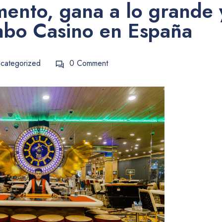
ento, gana a lo grande 
mbo Casino en España
categorized
0 Comment