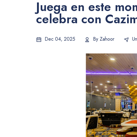
Juega en este mom
celebra con Cazi
Dec 04, 2025
By
Zahoor
Un