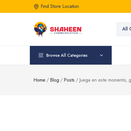
Find Store Location
All 
Browse All Categories
Home
/
Blog
/
Posts
/
Juega en este momento, g