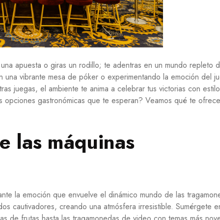
na apuesta o giras un rodillo; te adentras en un mundo repleto 
en una vibrante mesa de póker o experimentando la emoción del j
s juegas, el ambiente te anima a celebrar tus victorias con estilo
itas opciones gastronómicas que te esperan? Veamos qué te ofrec
e las máquinas
nstante la emoción que envuelve el dinámico mundo de las tragamon
idos cautivadores, creando una atmósfera irresistible. Sumérgete e
inas de frutas hasta las tragamonedas de video con temas más nov