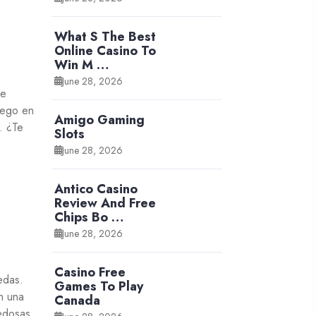
What S The Best
Online Casino To
Win M …
June 28, 2026
de
uego en
Amigo Gaming
. ¿Te
Slots
e
June 28, 2026
Antico Casino
Review And Free
Chips Bo …
June 28, 2026
Casino Free
edas.
Games To Play
n una
Canada
edosas,