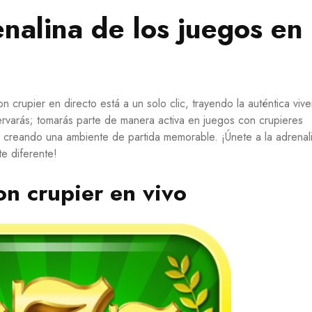
enalina de los juegos en
 crupier en directo está a un solo clic, trayendo la auténtica viv
ervarás; tomarás parte de manera activa en juegos con crupieres
, creando una ambiente de partida memorable. ¡Únete a la adrenal
te diferente!
n crupier en vivo