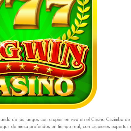
mundo de los juegos con crupier en vivo en el Casino Cazimbo de
uegos de mesa preferidos en tiempo real, con crupieres expertos