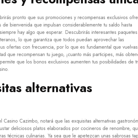
brirás pronto que sus promociones y recompensas exclusivos ofr
s de bienvenida que impulsan considerablemente tu saldo hasta
siempre hay algo que esperar. Descubrirás interesantes paquetes
teranos, lo que garantiza que todos puedan aprovechar las
s ofertas con frecuencia, por lo que es fundamental que vuelvas
ltad que recompensan tu juego, ¡cuanto más participes, más obten
permite que los bonos exclusivos aumenten tus posibilidades de tr
sino.
itas alternativas
l Casino Cazimbo, notará que las exquisitas alternativas gastronó
ustar deliciosos platos elaborados por cocineros de renombre, q
as técnicas culinarias. Ya sea que le apetezcan unas sabrosas ta