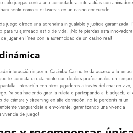
 No solo juegas contra una computadora; interactúas con animadore
ará sentir como si estuvieras en un casino concurrido.
da juego ofrece una adrenalina inigualable y justicia garantizada.
o para tu ajetreado estilo de vida. ¡No te pierdas esta innovadora
e jugar en línea con la autenticidad de un casino real!
 dinámica
da interacción importa: Cazimbo Casino te da acceso a la emoci
que te conecta directamente con dealers profesionales en tiempo 
pantalla. Interactúa con otros jugadores a través del chat en vivo,
. Ya sea haciendo girar la ruleta o participando al blackjack, el
 de cámara y streaming en alta definición, no te perderás ni un
mbiente vanguardista e envolvente, garantizando una vivencia
 vivencia de juego!
nes y recompensas únic