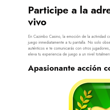
Participe a la adr
vivo
En Cazimbo Casino, la emoción de la actividad con
juego inmediatamente a tu pantalla. No solo obs
auténticos e te comunicarás con otros jugadores
eleva tu experiencia de juego a un nivel totalmen
Apasionante acción co