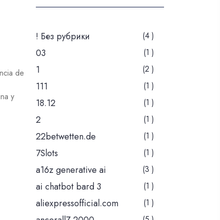
! Без рубрики
(4 )
03
(1 )
1
(2 )
encia de
111
(1 )
ina y
18.12
(1 )
2
(1 )
22betwetten.de
(1 )
7Slots
(1 )
a16z generative ai
(3 )
ai chatbot bard 3
(1 )
aliexpressofficial.com
(1 )
(5 )