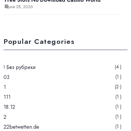
June 28, 2026
Popular Categories
! Без рубрики
(4 )
03
(1 )
1
(2 )
111
(1 )
18.12
(1 )
2
(1 )
22betwetten.de
(1 )