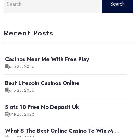
for:
Recent Posts
Casinos Near Me With Free Play
June 28, 2026
Best Litecoin Casinos Online
June 28, 2026
Slots 10 Free No Deposit Uk
June 28, 2026
What S The Best Online Casino To Win M …