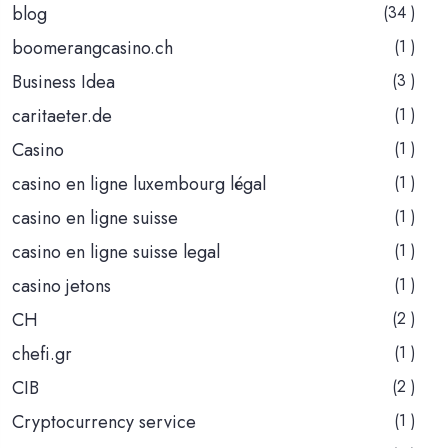
blog
(34 )
boomerangcasino.ch
(1 )
Business Idea
(3 )
caritaeter.de
(1 )
Casino
(1 )
casino en ligne luxembourg légal
(1 )
casino en ligne suisse
(1 )
casino en ligne suisse legal
(1 )
casino jetons
(1 )
CH
(2 )
chefi.gr
(1 )
CIB
(2 )
Cryptocurrency service
(1 )