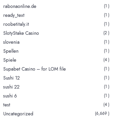
rabonaonline.de
(1 )
ready_text
(1 )
roobetitaly.it
(1 )
SlotyStake Casino
(2 )
slovenia
(1 )
Spellen
(1 )
Spiele
(4 )
Supabet Casino – for LOM file
(1 )
Sushi 12
(1 )
sushi 22
(1 )
sushi 6
(1 )
test
(4 )
Uncategorized
(6,669 )