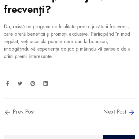
frecvenți?
Da, există un program de loialitate pentru jucătorii frecvenți,
care oferă beneficii și promoții exclusive. Participând în mod
regulat, veți acumula puncte care duc la bonusuri,
îmbogățindu-vă experiența de joc și mărindu-vă șansele de a
primi premii interesante.
Prev Post
Next Post
Search