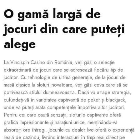
O gamă largă de
jocuri din care puteți
alege
La Vincispin Casino din România, veți găsi o selecție
extraordinară de jocuri care se adresează fiecărui tip de
jucător. Cu tehnologie de ultimă generație, de la jocuri de
masă clasice la sloturi inovatoare, veți găsi ceva care să se
potrivească stilului dumneavoastră. Dacă vă atrage strategia,
cufundați-vă în varietatea captivantă de poker și blackjack,
unde vă puteți arăta competențele împotriva altor jucători.
Pentru cei care caută senzații, sloturile captivante oferă
grafică impresionante și narațiuni unice, menținându-vă
absorbiți ore întregi. Jocurile cu dealer live oferă o experiență
reală de cazinou, livrând interacțiuni în timp real direct pe