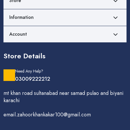
Store
Information
Account
Store Details
Need Any Help?
03009222212
mt khan road sultanabad near samad pulao and biyani
karachi
email.zahoorkhankakar100@gmail.com