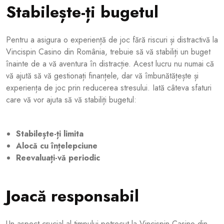
Stabilește-ți bugetul
Pentru a asigura o experiență de joc fără riscuri și distractivă la
Vincispin Casino din România, trebuie să vă stabiliți un buget
înainte de a vă aventura în distracție. Acest lucru nu numai că
vă ajută să vă gestionați finanțele, dar vă îmbunătățește și
experiența de joc prin reducerea stresului. Iată câteva sfaturi
care vă vor ajuta să vă stabiliți bugetul:
Stabilește-ți limita
Alocă cu înțelepciune
Reevaluați-vă periodic
Joacă responsabil
Un aspect crucial al timpului petrecut la Vincispin Casino din