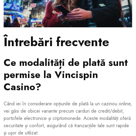
Întrebări frecvente
Ce modalități de plată sunt
permise la Vincispin
Casino?
Când iei în considerare opțiunile de plată la un cazinou online,
vei găsi de obicei variante precum carduri de credit/debit,
portofele electronice și criptomonede. Aceste modalități oferă
securitate și confort, asigurând că tranzacțiile tale sunt rapide
și ușor de utilizat.