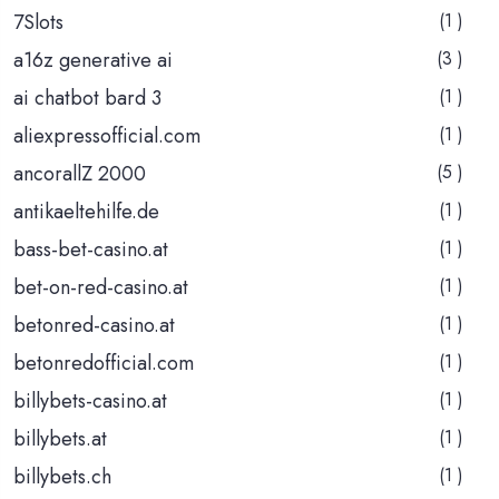
7Slots
(1 )
a16z generative ai
(3 )
ai chatbot bard 3
(1 )
aliexpressofficial.com
(1 )
ancorallZ 2000
(5 )
antikaeltehilfe.de
(1 )
bass-bet-casino.at
(1 )
bet-on-red-casino.at
(1 )
betonred-casino.at
(1 )
betonredofficial.com
(1 )
billybets-casino.at
(1 )
billybets.at
(1 )
billybets.ch
(1 )