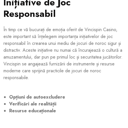
Inițiative de Joc
Responsabil
În timp ce vă bucurați de emoția oferit de Vincispin Casino,
este important să înțelegem importanța inițiativelor de joc
responsabil în crearea unui mediu de jocuri de noroc sigur și
distractiv. Aceste inițiative nu numai că încurajează o cultură a
amuzamentului, dar pun pe primul loc și securitatea jucătorilor.
Vincispin se angajează furnizării de instrumente și resurse
moderne care sprijină practicile de jocuri de noroc
responsabile.
Opțiuni de autoexcludere
Verificări ale realității
Resurse educaționale