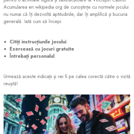
Acumularea
en.wikipedia.org
de cunoștințe cu normele jocului
nu numai că îți dezvoltă aptitudinile, dar îți amplifică și bucuria
generală. Iată cum să începi:
Citiți instrucțiunile jocului
Exersează cu jocuri gratuite
Întrebați personalul
Urmează aceste indicații și vei fi pe calea corectă către o vizită
reușită!