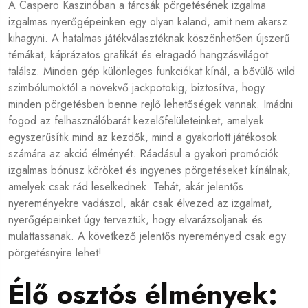
A Caspero Kaszinóban a tárcsák pörgetésének izgalma
izgalmas nyerőgépeinken egy olyan kaland, amit nem akarsz
kihagyni. A hatalmas játékválasztéknak köszönhetően újszerű
témákat, káprázatos grafikát és elragadó hangzásvilágot
találsz. Minden gép különleges funkciókat kínál, a bővülő wild
szimbólumoktól a növekvő jackpotokig, biztosítva, hogy
minden pörgetésben benne rejlő lehetőségek vannak. Imádni
fogod az felhasználóbarát kezelőfelületeinket, amelyek
egyszerűsítik mind az kezdők, mind a gyakorlott játékosok
számára az akció élményét. Ráadásul a gyakori promóciók
izgalmas bónusz köröket és ingyenes pörgetéseket kínálnak,
amelyek csak rád leselkednek. Tehát, akár jelentős
nyereményekre vadászol, akár csak élvezed az izgalmat,
nyerőgépeinket úgy terveztük, hogy elvarázsoljanak és
mulattassanak. A következő jelentős nyereményed csak egy
pörgetésnyire lehet!
Élő osztós élmények: