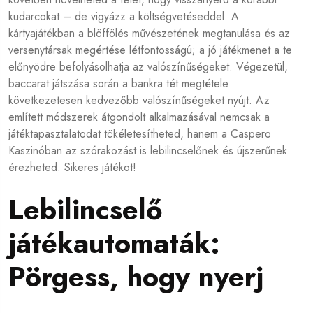
kudarcokat – de vigyázz a költségvetéseddel. A
kártyajátékban a blöffölés művészetének megtanulása és az
versenytársak megértése létfontosságú; a jó játékmenet a te
előnyödre befolyásolhatja az valószínűségeket. Végezetül,
baccarat játszása során a bankra tét megtétele
következetesen kedvezőbb valószínűségeket nyújt. Az
említett módszerek átgondolt alkalmazásával nemcsak a
játéktapasztalatodat tökéletesítheted, hanem a Caspero
Kaszinóban az szórakozást is lebilincselőnek és újszerűnek
érezheted. Sikeres játékot!
Lebilincselő
játékautomaták:
Pörgess, hogy nyerj