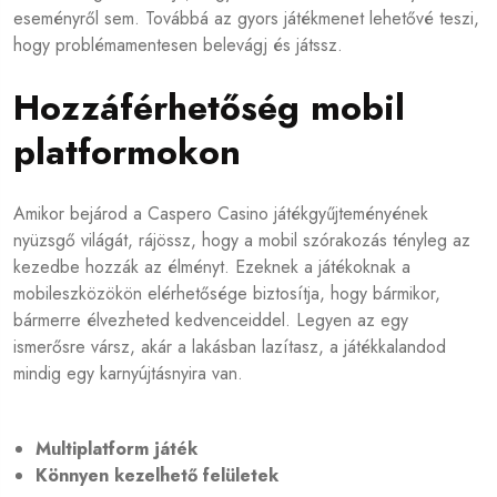
eseményről sem. Továbbá az gyors játékmenet lehetővé teszi,
hogy problémamentesen belevágj és játssz.
Hozzáférhetőség mobil
platformokon
Amikor bejárod a Caspero Casino játékgyűjteményének
nyüzsgő világát, rájössz, hogy a mobil szórakozás tényleg az
kezedbe hozzák az élményt. Ezeknek a játékoknak a
mobileszközökön elérhetősége biztosítja, hogy bármikor,
bármerre élvezheted kedvenceiddel. Legyen az egy
ismerősre vársz, akár a lakásban lazítasz, a játékkalandod
mindig egy karnyújtásnyira van.
Multiplatform játék
Könnyen kezelhető felületek