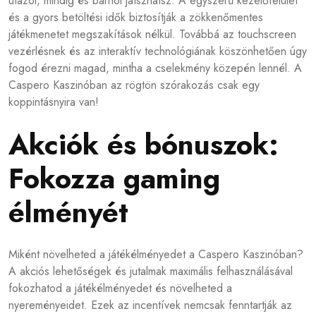
utazol, mindig és bárhol játszhatsz. A egyszerű kezelőfelület
és a gyors betöltési idők biztosítják a zökkenőmentes
játékmenetet megszakítások nélkül. Továbbá az touchscreen
vezérlésnek és az interaktív technológiának köszönhetően úgy
fogod érezni magad, mintha a cselekmény közepén lennél. A
Caspero Kaszinóban az rögtön szórakozás csak egy
koppintásnyira van!
Akciók és bónuszok:
Fokozza gaming
élményét
Miként növelheted a játékélményedet a Caspero Kaszinóban?
A akciós lehetőségek és jutalmak maximális felhasználásával
fokozhatod a játékélményedet és növelheted a
nyereményeidet. Ezek az incentívek nemcsak fenntartják az