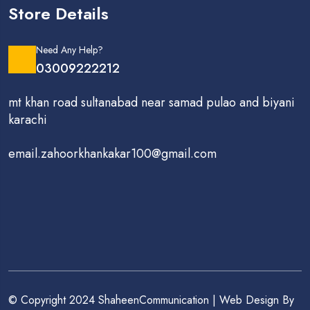
Store Details
Need Any Help?
03009222212
mt khan road sultanabad near samad pulao and biyani
karachi
email.zahoorkhankakar100@gmail.com
© Copyright 2024 ShaheenCommunication | Web Design By