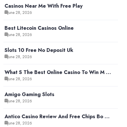
Casinos Near Me With Free Play
June 28, 2026
Best Litecoin Casinos Online
June 28, 2026
Slots 10 Free No Deposit Uk
June 28, 2026
What S The Best Online Casino To Win M …
June 28, 2026
Amigo Gaming Slots
June 28, 2026
Antico Casino Review And Free Chips Bo …
June 28, 2026