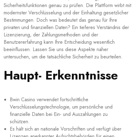
Sicherheitsfunktionen genau zu prüfen. Die Plattform wirbt mit
modernster Verschlüsselung und der Einhaltung gesetzlicher
Bestimmungen. Doch was bedeutet das genau für Ihre
privaten und finanziellen Daten? Ein tieferes Verständnis der
Lizenzierung, der Zahlungsmethoden und der
Benutzererfahrung kann Ihre Entscheidung wesentlich
beeinflussen. Lassen Sie uns diese Aspekte näher
untersuchen, um die tatsächliche Sicherheit zu beurteilen.
Haupt- Erkenntnisse
Bwin Casino verwendet fortschrittliche
Verschlüsselungstechnologie, um persönliche und
finanzielle Daten bei Ein- und Auszahlungen zu
schützen.
Es hält sich an nationale Vorschriften und verfügt über
Lizenzen anerkannter Aufsichtsbehörden für einen