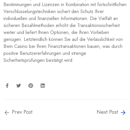
Bestimmungen und Lizenzen in Kombination mit fortschrittlichen
Verschlüsselungstechniken sichert den Schutz Ihrer
individuellen und finanziellen Informationen. Die Vielfalt an
sicheren Bezahlmethoden erhöht die Transaktionssicherheit
weiter und liefert Ihnen Optionen, die Ihren Vorlieben
genügen. Letztendlich können Sie auf die Verlässlichkeit von
Bwin Casino bei Ihren Finanztransaktionen bauen, was durch
positive Benutzererfahrungen und strenge
Sicherheitsprüfungen bestätigt wird.
Prev Post
Next Post