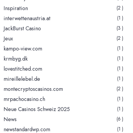
Inspiration
(2 )
interwettenaustria.at
(1 )
JackBurst Casino
(3 )
Jeux
(2 )
kampo-view.com
(1 )
krmbyg.dk
(1 )
lovestitched.com
(1 )
mireillelebel.de
(1 )
montecryptoscasinos.com
(2 )
mrpachocasino.ch
(1 )
Neue Casinos Schweiz 2025
(1 )
News
(6 )
newstandardwp.com
(1 )