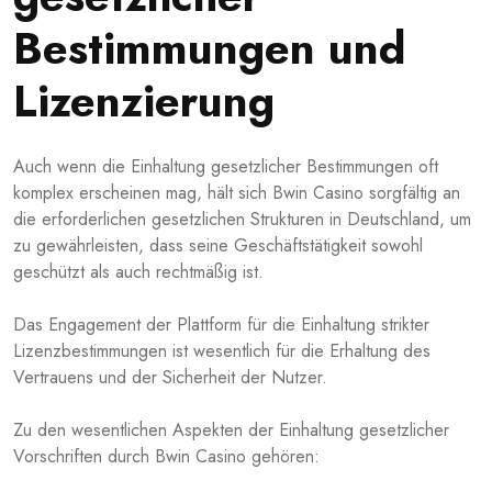
Bestimmungen und
Lizenzierung
Auch wenn die Einhaltung gesetzlicher Bestimmungen oft
komplex erscheinen mag, hält sich Bwin Casino sorgfältig an
die erforderlichen gesetzlichen Strukturen in Deutschland, um
zu gewährleisten, dass seine Geschäftstätigkeit sowohl
geschützt als auch rechtmäßig ist.
Das Engagement der Plattform für die Einhaltung strikter
Lizenzbestimmungen ist wesentlich für die Erhaltung des
Vertrauens und der Sicherheit der Nutzer.
Zu den wesentlichen Aspekten der Einhaltung gesetzlicher
Vorschriften durch Bwin Casino gehören: