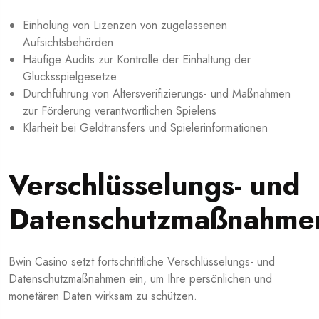
Einholung von Lizenzen von zugelassenen
Aufsichtsbehörden
Häufige Audits zur Kontrolle der Einhaltung der
Glücksspielgesetze
Durchführung von Altersverifizierungs- und Maßnahmen
zur Förderung verantwortlichen Spielens
Klarheit bei Geldtransfers und Spielerinformationen
Verschlüsselungs- und
Datenschutzmaßnahme
Bwin Casino setzt fortschrittliche Verschlüsselungs- und
Datenschutzmaßnahmen ein, um Ihre persönlichen und
monetären Daten wirksam zu schützen.