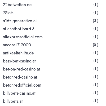
22betwetten.de
(1 )
7Slots
(1 )
a16z generative ai
(3 )
ai chatbot bard 3
(1 )
aliexpressofficial.com
(1 )
ancorallZ 2000
(5 )
antikaeltehilfe.de
(1 )
bass-bet-casino.at
(1 )
bet-on-red-casino.at
(1 )
betonred-casino.at
(1 )
betonredofficial.com
(1 )
billybets-casino.at
(1 )
billybets.at
(1 )