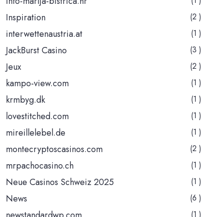
info-marija-bistrica.hr
(1 )
Inspiration
(2 )
interwettenaustria.at
(1 )
JackBurst Casino
(3 )
Jeux
(2 )
kampo-view.com
(1 )
krmbyg.dk
(1 )
lovestitched.com
(1 )
mireillelebel.de
(1 )
montecryptoscasinos.com
(2 )
mrpachocasino.ch
(1 )
Neue Casinos Schweiz 2025
(1 )
News
(6 )
newstandardwp.com
(1 )