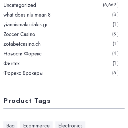
Uncategorized
(6,669 )
what does nlu mean 8
(3 )
yiannismakridakis.gr
(1 )
Zoccer Casino
(3 )
zotabetcasino.ch
(1 )
Новости Форекс
(4 )
Финтех
(1 )
Форекс Брокеры
(5 )
Product Tags
Bag
Ecommerce
Electronics