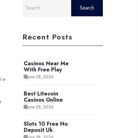
Search
for:
Recent Posts
Casinos Near Me
With Free Play
June 28, 2026
t e-
Best Litecoin
Casinos Online
e
June 28, 2026
Slots 10 Free No
Deposit Uk
June 28, 2026