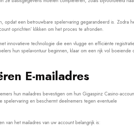
aarin ze basisgegevens moeten completeren, zoals bijvoorbeeld naa
en, opdat een betrouwbare spelervaring gegarandeerd is. Zodra h
ount oprichten’ klikken om het proces te afronden.
et innovatieve technologie die een vlugge en efficiënte registrati
elers hun spelavontuur beginnen, klaar om een rijk vol boeiende 
ëren E-mailadres
nemers hun mailadres bevestigen om hun Gigaspinz Casino-accoun
ke spelervaring en beschermt deelnemers tegen eventuele
n van het mailadres van uw account belangrijk is: