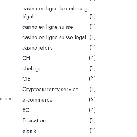
casino en ligne luxembourg
légal
(1 )
casino en ligne suisse
(1 )
casino en ligne suisse legal
(1 )
casino jetons
(1 )
CH
(2 )
chefi.gr
(1 )
CIB
(2 )
Cryptocurrency service
(1 )
en met
e-commerce
(6 )
EC
(2 )
Education
(1 )
elon 3
(1 )