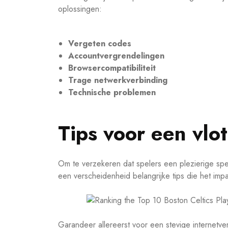
oplossingen:
Vergeten codes
Accountvergrendelingen
Browsercompatibiliteit
Trage netwerkverbinding
Technische problemen
Tips voor een vlo
Om te verzekeren dat spelers een plezierige sp
een verscheidenheid belangrijke tips die het im
Garandeer allereerst voor een stevige internetver