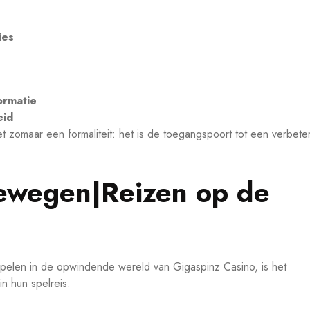
ies
ormatie
eid
et zomaar een formaliteit: het is de toegangspoort tot een verbete
ewegen|Reizen op de
pelen in de opwindende wereld van Gigaspinz Casino, is het
n hun spelreis.