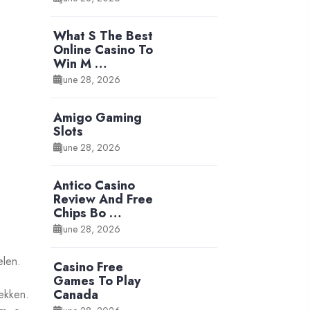
What S The Best
Online Casino To
Win M …
June 28, 2026
Amigo Gaming
Slots
June 28, 2026
Antico Casino
Review And Free
Chips Bo …
June 28, 2026
elen.
Casino Free
Games To Play
Canada
ekken.