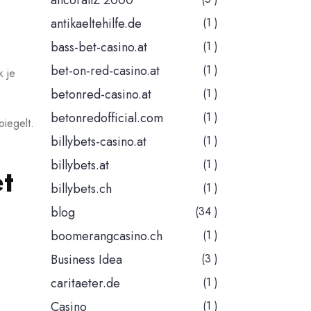
ancorallZ 2000
antikaeltehilfe.de
(1 )
bass-bet-casino.at
(1 )
bet-on-red-casino.at
(1 )
k je
betonred-casino.at
(1 )
betonredofficial.com
(1 )
iegelt.
billybets-casino.at
(1 )
billybets.at
(1 )
t
billybets.ch
(1 )
blog
(34 )
boomerangcasino.ch
(1 )
Business Idea
(3 )
caritaeter.de
(1 )
Casino
(1 )