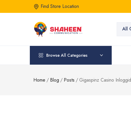
Find Store Location
All 
Browse All Categories
Home
/
Blog
/
Posts
/
Gigaspinz Casino Inloggi