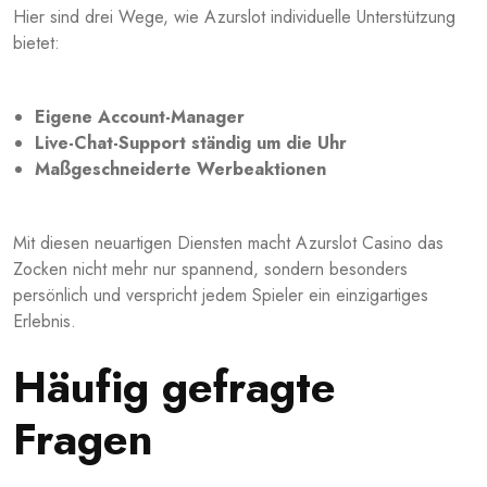
Hier sind drei Wege, wie Azurslot individuelle Unterstützung
bietet:
Eigene Account-Manager
Live-Chat-Support ständig um die Uhr
Maßgeschneiderte Werbeaktionen
Mit diesen neuartigen Diensten macht Azurslot Casino das
Zocken nicht mehr nur spannend, sondern besonders
persönlich und verspricht jedem Spieler ein einzigartiges
Erlebnis.
Häufig gefragte
Fragen