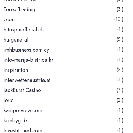
Forex Trading
(3 )
Games
(10 )
hitnspinofficial.ch
(1 )
hu-general
(5 )
imhbusiness.com.cy
(1 )
info-marija-bistrica.hr
(1 )
Inspiration
(2 )
interwettenaustria.at
(1 )
JackBurst Casino
(3 )
Jeux
(2 )
kampo-view.com
(1 )
krmbyg.dk
(1 )
lovestitched.com
(1 )