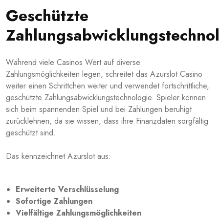
Geschützte
Zahlungsabwicklungstechno
Während viele Casinos Wert auf diverse
Zahlungsmöglichkeiten legen, schreitet das Azurslot Casino
weiter einen Schrittchen weiter und verwendet fortschrittliche,
geschützte Zahlungsabwicklungstechnologie. Spieler können
sich beim spannenden Spiel und bei Zahlungen beruhigt
zurücklehnen, da sie wissen, dass ihre Finanzdaten sorgfältig
geschützt sind.
Das kennzeichnet Azurslot aus:
Erweiterte Verschlüsselung
Sofortige Zahlungen
Vielfältige Zahlungsmöglichkeiten