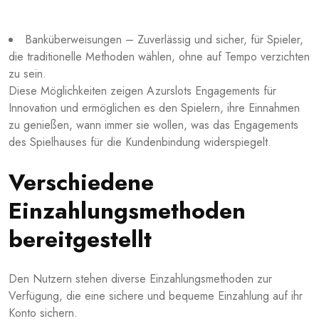
Banküberweisungen – Zuverlässig und sicher, für Spieler,
die traditionelle Methoden wählen, ohne auf Tempo verzichten
zu sein.
Diese Möglichkeiten zeigen Azurslots Engagements für
Innovation und ermöglichen es den Spielern, ihre Einnahmen
zu genießen, wann immer sie wollen, was das Engagements
des Spielhauses für die Kundenbindung widerspiegelt.
Verschiedene
Einzahlungsmethoden
bereitgestellt
Den Nutzern stehen diverse Einzahlungsmethoden zur
Verfügung, die eine sichere und bequeme Einzahlung auf ihr
Konto sichern.