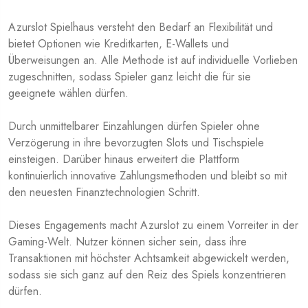
Azurslot Spielhaus versteht den Bedarf an Flexibilität und
bietet Optionen wie Kreditkarten, E-Wallets und
Überweisungen an. Alle Methode ist auf individuelle Vorlieben
zugeschnitten, sodass Spieler ganz leicht die für sie
geeignete wählen dürfen.
Durch unmittelbarer Einzahlungen dürfen Spieler ohne
Verzögerung in ihre bevorzugten Slots und Tischspiele
einsteigen. Darüber hinaus erweitert die Plattform
kontinuierlich innovative Zahlungsmethoden und bleibt so mit
den neuesten Finanztechnologien Schritt.
Dieses Engagements macht Azurslot zu einem Vorreiter in der
Gaming-Welt. Nutzer können sicher sein, dass ihre
Transaktionen mit höchster Achtsamkeit abgewickelt werden,
sodass sie sich ganz auf den Reiz des Spiels konzentrieren
dürfen.