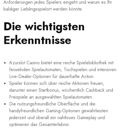
Anforderungen jedes Spielers eingeht und warum es Ihr
baldiger Lieblingsspielort werden könnte.
Die wichtigsten
Erkenntnisse
Azurslot Casino bietet eine reiche Spielebibliothek mit
fesselnden Spielautomaten, Tischspielen und intensiven
Live-Dealer-Optionen für dauerhafte Action.
Spieler können sich über reiche Aktionen freuen,
darunter einen Startbonus, wöchentlich Cashback und
Freispiele an ausgewählten Spielautomaten.
Die nutzungsfreundliche Oberfläche und die
handyfreundlichen Gaming-Optionen gewährleisten
jederzeit und überall ein nahtloses Gameplay und
optimieren das Gesamterlebnis.