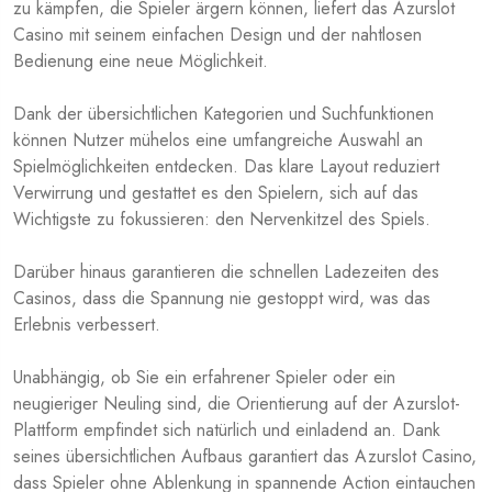
zu kämpfen, die Spieler ärgern können, liefert das Azurslot
Casino mit seinem einfachen Design und der nahtlosen
Bedienung eine neue Möglichkeit.
Dank der übersichtlichen Kategorien und Suchfunktionen
können Nutzer mühelos eine umfangreiche Auswahl an
Spielmöglichkeiten entdecken. Das klare Layout reduziert
Verwirrung und gestattet es den Spielern, sich auf das
Wichtigste zu fokussieren: den Nervenkitzel des Spiels.
Darüber hinaus garantieren die schnellen Ladezeiten des
Casinos, dass die Spannung nie gestoppt wird, was das
Erlebnis verbessert.
Unabhängig, ob Sie ein erfahrener Spieler oder ein
neugieriger Neuling sind, die Orientierung auf der Azurslot-
Plattform empfindet sich natürlich und einladend an. Dank
seines übersichtlichen Aufbaus garantiert das Azurslot Casino,
dass Spieler ohne Ablenkung in spannende Action eintauchen