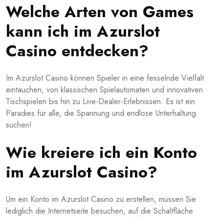
Welche Arten von Games
kann ich im Azurslot
Casino entdecken?
Im Azurslot Casino können Spieler in eine fesselnde Vielfalt
eintauchen, von klassischen Spielautomaten und innovativen
Tischspielen bis hin zu Live-Dealer-Erlebnissen. Es ist ein
Paradies für alle, die Spannung und endlose Unterhaltung
suchen!
Wie kreiere ich ein Konto
im Azurslot Casino?
Um ein Konto im Azurslot Casino zu erstellen, müssen Sie
lediglich die Internetseite besuchen, auf die Schaltfläche